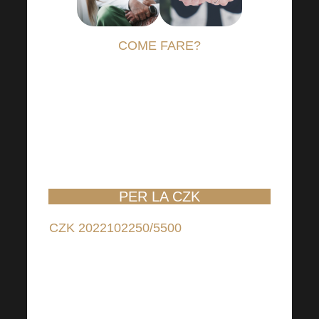
COME FARE?
È sufficiente accedere al proprio online
banking e regolare l’importo che si
desidera aiutare i bisognosi e inviarlo
ai conti trasparenti della
Raiffeisenbank:
PER LA CZK
CZK 2022102250/5500
(per i contributi
in CZK);
IBAN: CZ6655000000002022102250