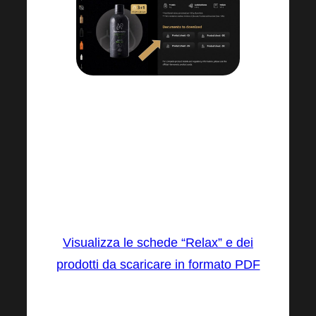
Nel negozio online, direttamente nella
pagina dei dettagli del prodotto,
troverai una nuova sezione chiamata
“Documenti da scaricare”, dove ci sono
le nuove schede prodotto in ceco,
slovacco, inglese e tedesco.
Visualizza le schede “Relax” e dei
prodotti da scaricare in formato PDF