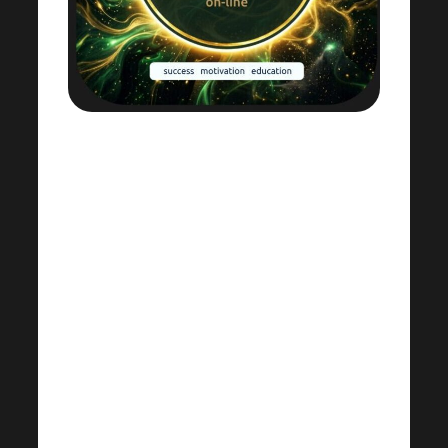
19. 9. 2026
Ci aspetta un’altra edizione
dell’Academy online: novità,
formazione, motivazione e il posto
dove nascono i leader.
È l’evento dell’anno, a cui non vorrai
assolutamente mancare, e visto che
questa volta è online, potrai
partecipare da qualsiasi posto!
Non perdertelo!