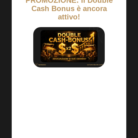
PROMOZIONE: Il Double
Cash Bonus è ancora
attivo!
Raddoppia i tuoi premi.
I bonus in
contanti ti vengono pagati quando sali
di livello nel piano di carriera e,
nell’ambito di questa promozione, già a
partire dal livello GOLD!
Fino alla prossima Harmonelo