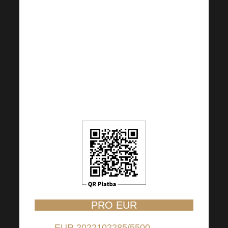
(per i contributi provenienti da paesi
diversi dalla Repubblica Ceca)
BIC: RZBCCZP
Il codice QR è impostato su 100 CZK,
ma è possibile modificare l’importo a
propria discrezione.
PRO EUR
EUR 2022102285/5500
(per i