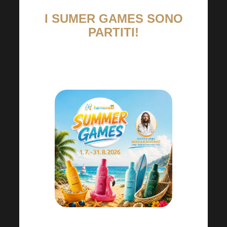
I SUMER GAMES SONO
PARTITI!
Entro il 31. 8. ci giochiamo il primo
premio…
Qual è il premio principale? Una mini-