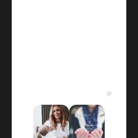
più difficile rispetto ad altre. Proprio per
questo, attraverso HARMONELO
HOPE, tendiamo una mano proprio
dove ce n’è più bisogno.
Crediamo che anche un aiuto
apparentemente piccolo possa portare
a un grande cambiamento e ridare
speranza a chi sta iniziando a
perderla. Grazie per aiutarci e per
diffondere il bene insieme a noi.