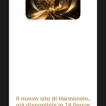
Le novità di agosto ti offrono un
supporto più pratico per il lavoro di tutti
i giorni, l’espansione in altri paesi e
alcune date importanti.
Qui trovi tutto quello che ti serve in un
unico posto.
Il nuovo sito di Harmonelo,
già disponibile in 14 lingue