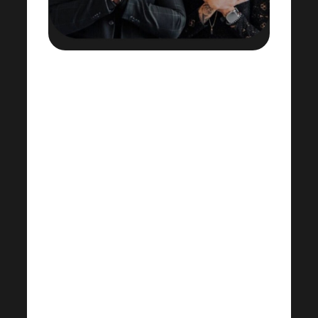
7. 9. 2026 • 20:00
CET
Riunione DIAMANT+
8. 9 febbraio 2026 • ore 20:00
CET
, riunione GOLD+
Chi arriva a una posizione più alta può
partecipare alla gestione di Harmonelo
attraverso le riunioni dei leader.
Tutte le informazioni su come
partecipare le trovi nel calendario