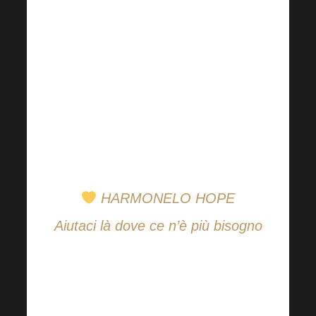
Academy, se mantieni la posizione,
riceverai questo bonus addirittura
raddoppiato!
Per saperne di più, chiedi ai tuoi
sponsor e ai tuoi upline!
HARMONELO HOPE
Aiutaci là dove ce n’è più bisogno
Perché aiutare ha senso. Soprattutto
nei momenti in cui la vita ha riservato
ad alcune persone un percorso molto