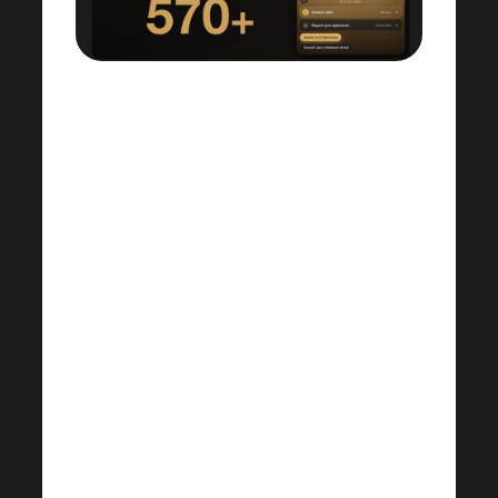
Al progetto pilota
Start30 hanno già
aderito più di 570 persone.
Ogni giorno un breve video, un
compito semplice, un resoconto per lo
sponsor attivo e il supporto dello
Sponsor AI. Un sistema pratico per
partire con il piede giusto e replicare il
successo nel team.
La tua formazione gratuita: l’hai già
provata? A nessuno capiterà più di non
sapere cosa fare!