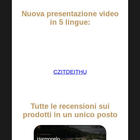
Nuova presentazione video
in 5 lingue:
I video di presentazione sono
disponibili sul canale YouTube di
Harmonelo.
CZ
IT
DE
IT
HU
Tutte le recensioni sui
prodotti in un unico posto