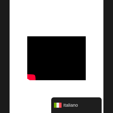
subito e magari la prossima volta
potremo incontrarci insieme durante un
fantastico viaggio di lavoro come
questo.
Uno dei vantaggi esclusivi offerti da
Harmonelo è proprio l’HARMONELO
BUSINESS TRIP. Com’è un viaggio
Italiano
del genere e cosa puoi scoprire?