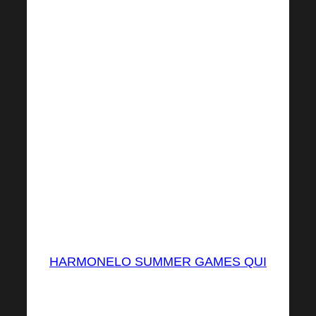
accademia formativa privata con il
nostro ricercatore e direttore di
HARMONELO LABS, il dottor Radek
Netušil!
Il premio principale lo vinci con
6
registrazioni per
un valore totale
di 240
PV
. Le registrazioni dall’estero (esclusi
CZ e SK) contano doppio. E già con 3
registrazioni e 120 PV riceverai gadget
del valore di 1.000 CZK (40 EUR).
HARMONELO SUMMER GAMES QUI