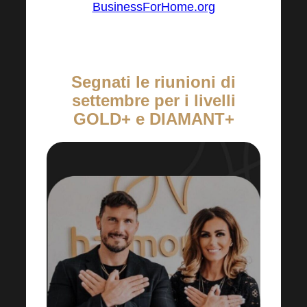
BusinessForHome.org
Segnati le riunioni di
settembre per i livelli
GOLD+ e DIAMANT+