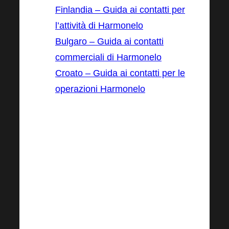
Finlandia – Guida ai contatti per
l’attività di Harmonelo
Bulgaro – Guida ai contatti
commerciali di Harmonelo
Croato – Guida ai contatti per le
operazioni Harmonelo
RICORDA: senza
attività sul mercato
però non succede nulla, quindi devi
mettere in pratica questi consigli con 3-
5 nuovi contatti al giorno, a lungo
termine.
Solo dopo ogni mese di attività fermati
un attimo, guarda indietro e fai il punto