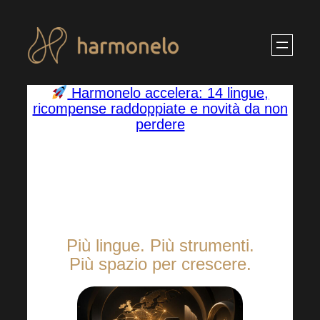
Vai
al
contenuto
Harmonelo accelera: 14 lingue,
ricompense raddoppiate e novità da non
perdere
5 Agosto 2026
·
Più lingue. Più strumenti.
Più spazio per crescere.