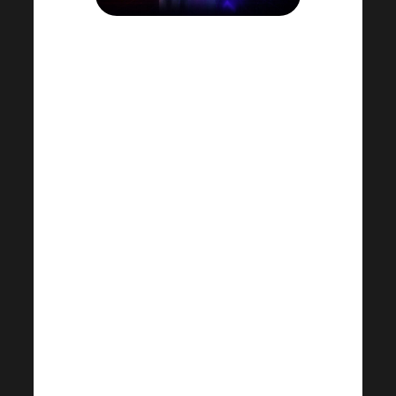
La nuova funzione introdotta nel profilo
di Harmonelo Office è importante per
tutti i distributori che si trasferiscono o
si versano i punti PV delle
commissioni.
Non è quindi richiesto né ai clienti né ai
distributori che si limitano ad
accumulare punti commissione nel
sistema senza incassarli.
La verifica della carta d’identità (o del
passaporto) aiuta a proteggere nel
lungo periodo i distributori onesti e a