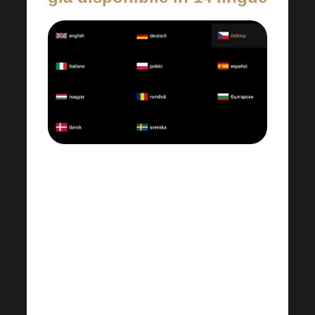
Il nuovo sito è pronto per una
condivisione veloce e chiara in tutta
Europa: sono state aggiunte il bulgaro,
il rumeno, il greco, lo svedese e il
danese.