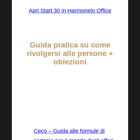
Apri Start 30 in Harmonelo Office
Guida pratica su come
rivolgersi alle persone +
obiezioni
La guida pratica è ora disponibile in 9
lingue. Scegli la lingua, apri il PDF da
scaricare e poi invialo a tutto il tuo
team se vuoi promuovere una
diffusione capillare:
Ceco – Guida alle formule di