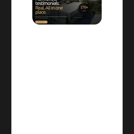
L’archivio interno di Michal Karmazín
contiene già più di
270 testimonianze
verificate di esperienze reali con i
prodotti
da parte di utenti soddisfatti
(PS: solo per uso interno del team
MK).
ATTENZIONE:
È vietato condividere il
link o pubblicare riferimenti sui social!
Il
contenuto è solo a scopo di
ispirazione. Grazie per la
comprensione.