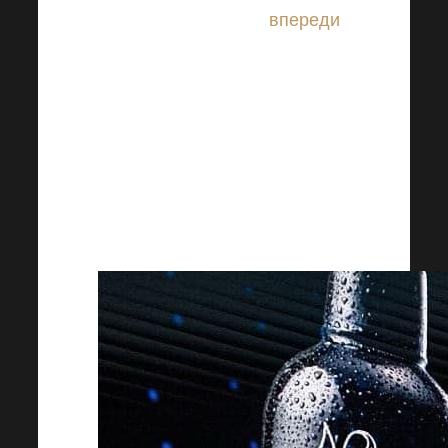
впереди еще много
впереди
.
Мы очень рады, что на этот
раз все получилось в
буквальном смысле слова
захватывающе. Первые
фотографии с этого
грандиозного события вы
можете увидеть уже сейчас.