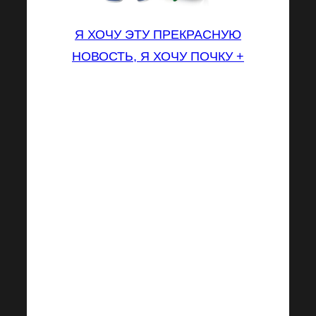
Я ХОЧУ ЭТУ ПРЕКРАСНУЮ
НОВОСТЬ, Я ХОЧУ ПОЧКУ +
KIDNEY+ — это совершенно
уникальная диетическая
добавка, разработанная
специально для поддержки
естественной работы почек.
Он был разработан на
основе многолетних
исследований. KIDNEY +
содержит несколько
активных и функциональных
веществ из отборных