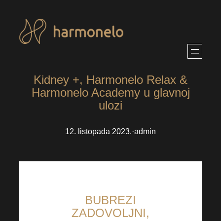
Skoči
do
sadržaja
Kidney +, Harmonelo Relax &
Harmonelo Academy u glavnoj
ulozi
12. listopada 2023.
·
admin
BUBREZI
ZADOVOLJNI,