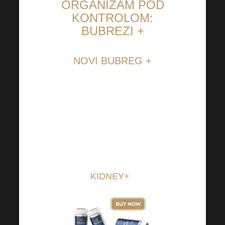
ORGANIZAM POD
KONTROLOM:
BUBREZI +
NOVI BUBREG +
Iznimna nam je čast što Vam
možemo predstaviti potpuno
jedinstven proizvod koji je
nastao u našim laboratorijima.
Ne govorimo ni o čemu drugom
nego o novom proizvodu
KIDNEY+
.