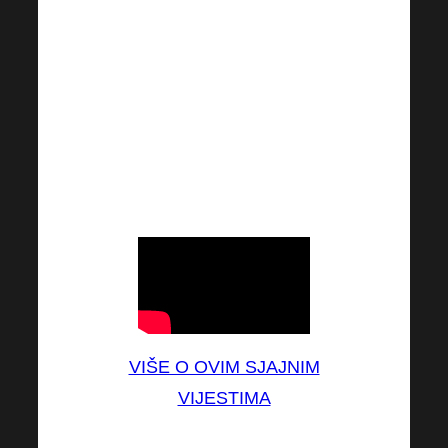
probiotičkim bakterijama. Kako
bi se održalo optimalno ciljanje
aktivnih tvari, ovaj dodatak
prehrani podijeljen je u dvije
različite vrste kapsula koje su
namijenjene za istodobnu
upotrebu.
VIŠE O OVIM SJAJNIM
VIJESTIMA