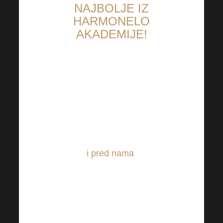
NAJBOLJE IZ
HARMONELO
AKADEMIJE!
Ulaznice za sljedeću
Harmonelo akademiju su već
dostupne
Jesenska Harmonelo
akademija je iza nas, ali puno
je toga
i pred nama
. Zaista
smo jako sretni što je i ovaj put
bilo doslovno spektakularno.
Već sada možete vidjeti prve
fotografije s ovog velikog