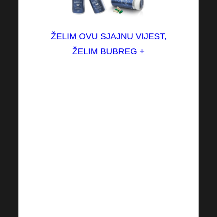
ŽELIM OVU SJAJNU VIJEST,
ŽELIM BUBREG +
KIDNEY + je potpuno
jedinstven dodatak prehrani
koji je posebno namijenjen
potpori prirodnoj funkciji
bubrega. Razvijen je na temelju
višegodišnjeg istraživanja.
KIDNEY + sadrži nekoliko
učinkovitih i funkcionalnih tvari
iz odabranih biljnih ekstrakata u
kombinaciji sa živim