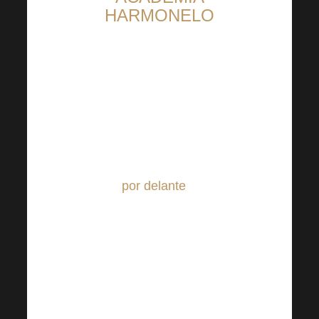
HARMONELO
Ya están disponibles las
entradas para la próxima
Academia Harmonelo
La Academia Harmonelo de
otoño ha terminado, pero está
llena de
por delante
. Estamos
muy contentos de que esta vez
haya sido literalmente
espectacular. Ya puedes ver
las primeras fotos de este gran
acontecimiento.