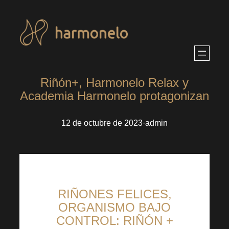
Saltar
al
contenido
Riñón+, Harmonelo Relax y
Academia Harmonelo protagonizan
12 de octubre de 2023
·
admin
RIÑONES FELICES,
ORGANISMO BAJO
CONTROL: RIÑÓN +