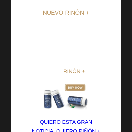
NUEVO RIÑÓN +
Es un verdadero honor para
nosotros poder presentarle un
producto totalmente único
desarrollado en nuestros
laboratorios. Sólo hablamos de
noticias
RIÑÓN +
.
QUIERO ESTA GRAN
NOTICIA, QUIERO RIÑÓN +