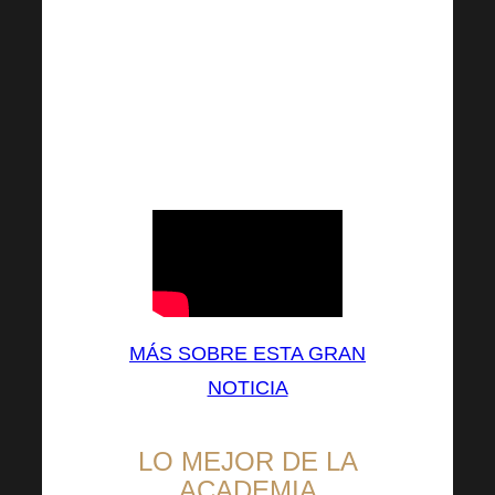
focalización óptima de los
ingredientes activos, este
suplemento dietético se divide
en dos tipos diferentes de
cápsulas que deben tomarse
simultáneamente.
MÁS SOBRE ESTA GRAN
NOTICIA
LO MEJOR DE LA
ACADEMIA