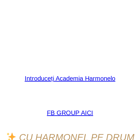
ăriiHarmonelo Factory”.
Despre ce a fost vorba?
Ai putut
 Harmonelo, care conținea și o surpriză plăcută: o semn
companiei!
u prenumele directorului Fabricii Harmonelo, dl Ing. Barte
la ultima Academie Harmonelo!
ți deja un bilet pentru următoarea Academie Har
Introduceți Academia Harmonelo
Alăturați-vă și voi provocării de 30 de zile!
FB GROUP AICI
CU HARMONEL PE DRUM