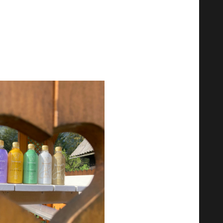
n companie pe drum. Mulțumim
animalele de companie nu-i pot