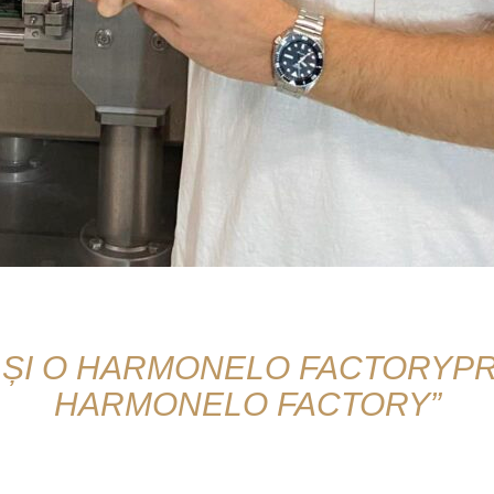
⤵⤵⤵
C ȘI O HARMONELO FACTORYP
HARMONELO FACTORY”
re loc provocarea, este adesea plin de tot felul de surp