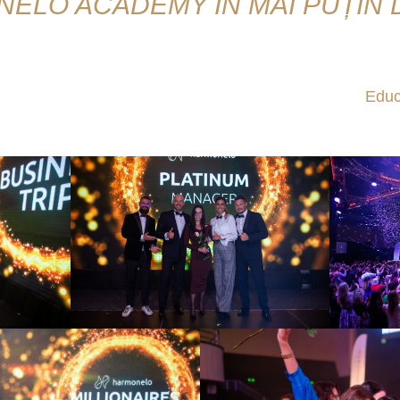
ELO ACADEMY ÎN MAI PUȚIN D
te aici, în aproape mai puțin de o lună ne putem întâln
 Este timpul să o repari! Nu ratați o doză echitabilă
Educ
unii dintre cei mai bine informați oameni din industrie!