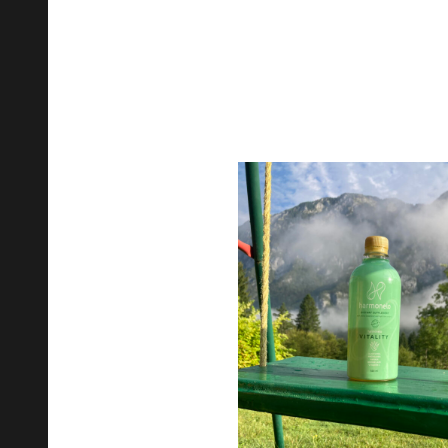
Suntem încântați să vedem c
Harmonelaka Kačka Tiché pentr