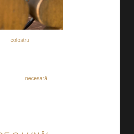
ar fi
colostru
, vitamina D și K,
mult decât
necesară
. O mare
 ajutor pentru a vă susține