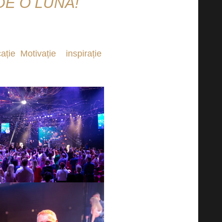
E O LUNĂ!
i împreună la unica Academie
ație
,
Motivație
a
inspirație
de la