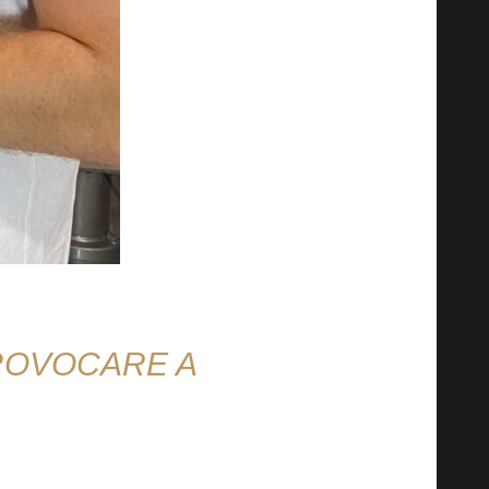
ROVOCARE A
rize. O surpriză recentă a fost