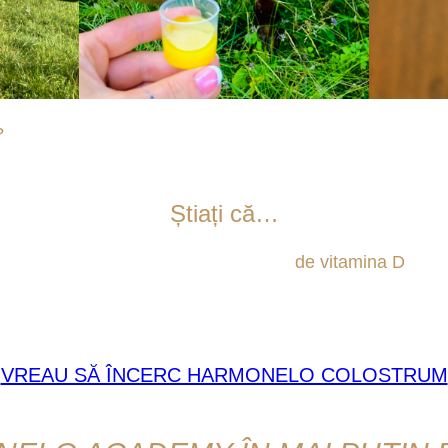
?
Deoarece conține mai multe substanțe valoroase, cum 
turmeric activat microbian, drojdie inactivată și seleniu.
Știați că…
scăderea luminii zilei, suplimentarea
de vitamina D
mai 
iar deficitară în această vitamină! Colostrul este de mare
imunitatea.
VREAU SĂ ÎNCERC HARMONELO COLOSTRUM