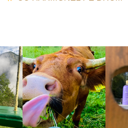
ă suplimentele dvs. alimentare lichide preferate vă ți
u aceste imagini frumoase. P.S. Se pare că nici măcar 
rezista lui Harmonel.