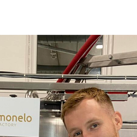
pul provocării de 30 de zile! Suntem extrem de fericiți 
reciproc să facem din ce în ce mai bine în fiecare zi.