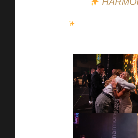
HARMON
Doamnelor și domnilor, es
Harmonelo! Nu aveți încă bilet?