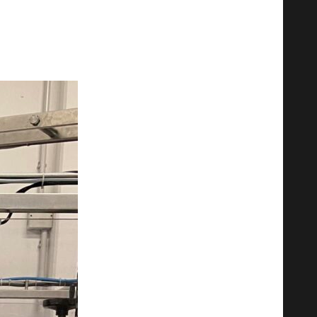
să ne motivăm și să ne inspirăm