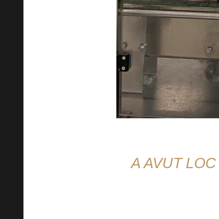
A AVUT LO
Grupul FB Harmonelo 30, unde a