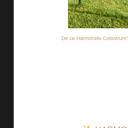
De ce Harmonelo Colostrum
Odată cu sosirea toamnei și 
parte a populației este ch