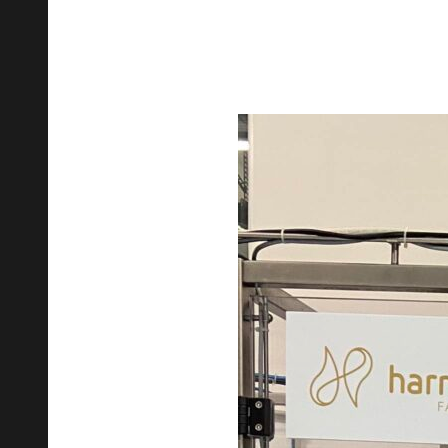
Se trăiește cu adevărat în gru