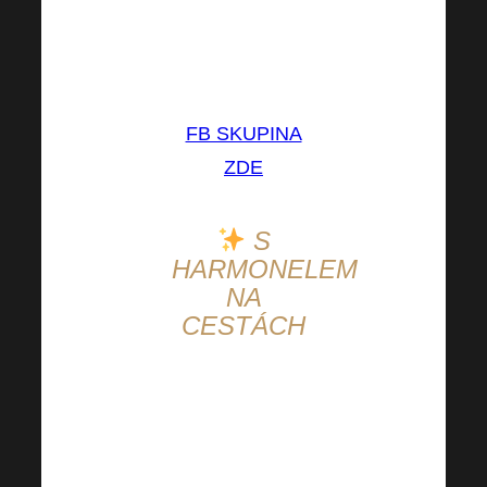
Připojte se k
30denní výzvě
také!
FB SKUPINA
ZDE
S
HARMONELEM
NA
CESTÁCH
Těší nás vidět,
že Vaše
oblíbené tekuté