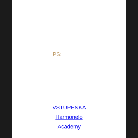
mohli pamatovat
například z
poslední
Harmonelo
Academy!
PS:
Lístek na
nadcházející
Harmonelo
Academy již
máte?
VSTUPENKA
Harmonelo
Academy