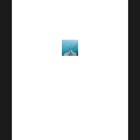
podporu všem,
kteří se potýkají
s jejich
následky.
Chceme
poděkovat
hasičům,
policistům,
záchranářům a
všem
dobrovolníkům,
kteří neúnavně