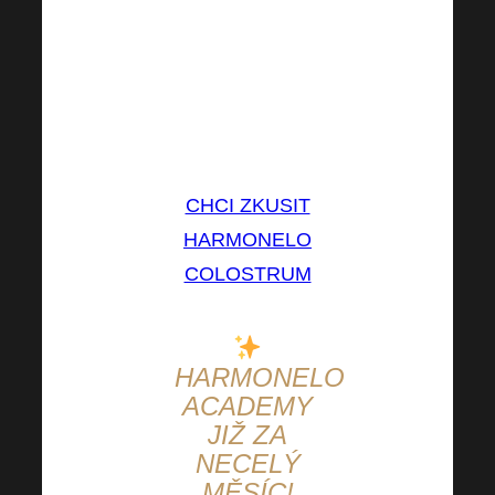
Kolostrum je
skvělým
pomocníkem
pro podporu
Vaší imunity.
CHCI ZKUSIT
HARMONELO
COLOSTRUM
HARMONELO
ACADEMY
JIŽ ZA
NECELÝ
MĚSÍC!