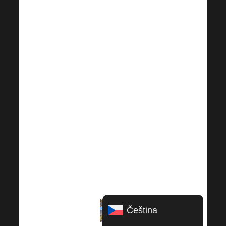
nesl ve znamení
zábavy,
inspirace a
poznávání
nových věcí.
Všichni
účastníci
nešetřili úsměvy
a nadšením, což
prozrazují i
přiložené
fotografie.
Čeština