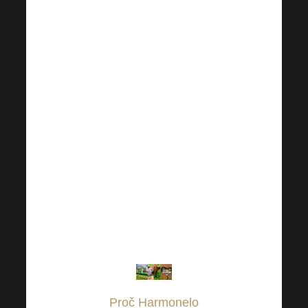
doplňky stravy
Vám dělají
společnost i na
cestách. Za tyto
krásné snímky
děkujeme
Harmonelačce
Kačce Tiché.
PS: Harmonelu
očividně
neodolají ani
zvířátka.
Proč Harmonelo