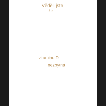
Věděli jste,
že…
S příchozím
podzimem a
úbytkem
denního světla
je suplementace
vitaminu D
více
než
nezbytná
.
Velká část
populace je na
tento vitamin
dokonce
deficitní!