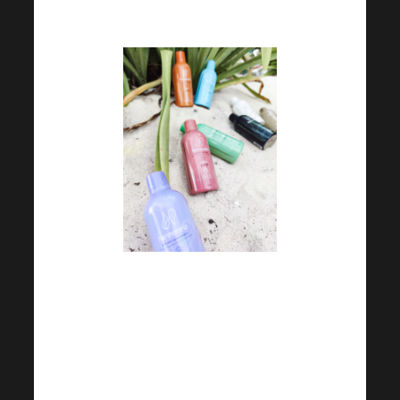
může být skvělým startem.
Neopomíjejte pitný režim i
mimo letní měsíce. Snažte se
stravovat vyváženě, dbejte na
dostatek vlákniny.