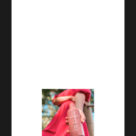
První školní den již odzvonil.
Pro mnohé školáky to byl
zajisté skok do neznáma a
prostor pro něco nového. Na
nové začátky nemusíte čekat s
příchodem Nového roku,
odstartovat jakoukoliv změnu
můžete teď hned!