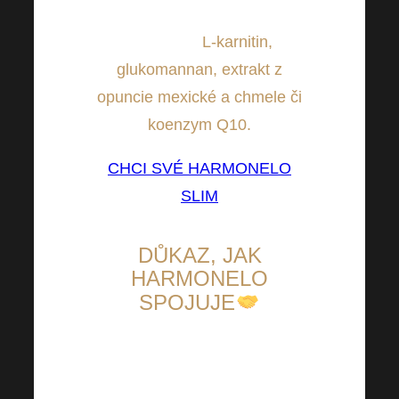
další účinné látky jako je
například:
L-karnitin,
glukomannan, extrakt z
opuncie mexické a chmele či
koenzym Q10.
CHCI SVÉ HARMONELO
SLIM
DŮKAZ, JAK
HARMONELO
SPOJUJE
Jsme opravdu moc rádi, že
Harmonelo dokáže lidi spojovat