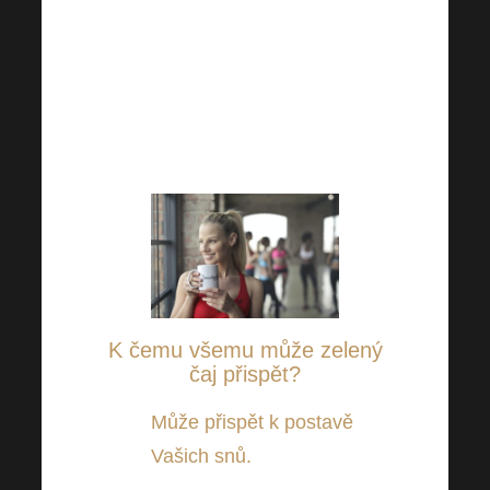
O cenných účincích zeleného
čaje zajisté neslyšíte poprvé.
Pokud ano, některé z nich Vás
určitě příjemně překvapí!
K čemu všemu může zelený
čaj přispět?
Může přispět k postavě
Vašich snů.
Řada studií