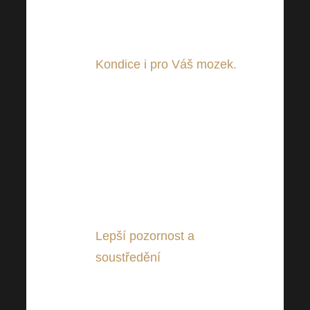
poukazuje na to, že
zelený čaj může být
prospěšný při redukci.
Kondice i pro Váš mozek.
Další studie zase
naznačují, že zelený čaj
může napomáhat
udržovat i naši hlavu ve
výborné kondici. A to
nejen z krátkodobého ale i
dlouhodobého hlediska.
Lepší pozornost a
soustředění
. I v tomto
směru může zelený čaj
pomoci! Může nás