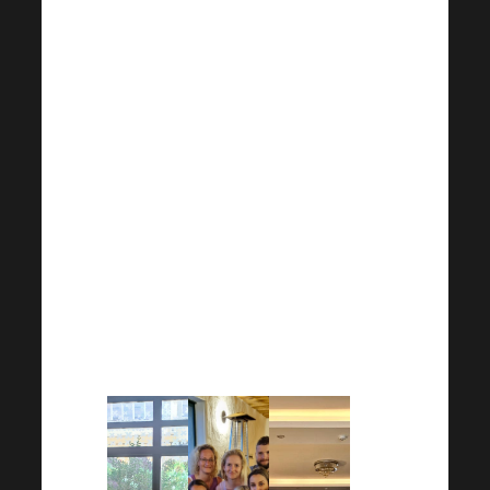
a vézt je k těm nejlepším
možným výsledkům. Zejména
velká pochvala pak patří všem
lídrům, kteří aktivně připravují
nejrůznější aktivity a pořádají
offline setkávání pro své týmy.
Každé úsilí a bezprostřední
kontakt je zásadní při budování
dobrých vztahů s každým
členem Vašeho týmu ve světě
Harmonelo.