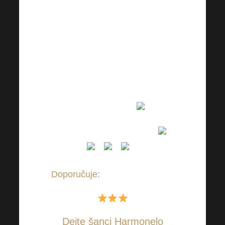
daleko méně.
Vyzkoušela jsem veškeré
možné doplňky stravy a nikdy
mi nic nepomohlo. POMOHLY
MI AŽ NAŠE ČESKÉ
DOPLŇKY STRAVY,
HARMONELO
A JÁ ZA NĚ MOC DĚKUJI
Doporučuje:
Ilona Urbanová ✔
Dejte šanci Harmonelo