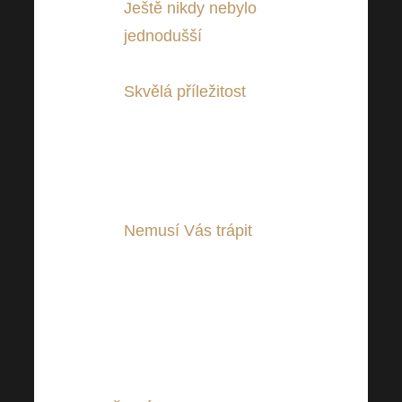
Ještě nikdy nebylo
jednodušší
být součástí
Harmonelo Academy.
Skvělá příležitost
i pro
naše zahraniční
posluchače, simultánní
překlad a technika
nejvyšší kvality zjištěna.
Nemusí Vás trápit
případná dálka spojená s
osobní účastní na
Harmonelo Academy,
podzimní onemocnění či
jazyková bariéra.