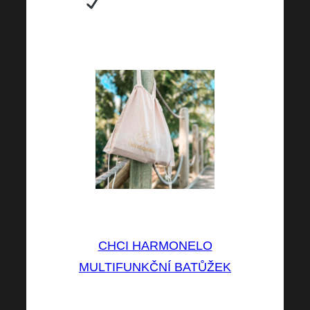
Je ve třech barevných
provedeních, takže se hodí pro
každého.
⤵⤵⤵
CHCI HARMONELO
MULTIFUNKČNÍ BATŮŽEK
Tento univerzální batůžek