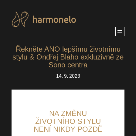
Přeskočit
na
obsah
Řekněte ANO lepšímu životnímu
stylu & Ondřej Blaho exkluzivně ze
Sono centra
14. 9. 2023
NA ZMĚNU
ŽIVOTNÍHO STYLU
NENÍ NIKDY POZDĚ