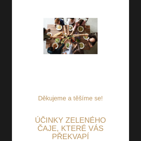
moc pomůže.
Navíc již teď můžete zjistit, na
co dobrého se na Harmonelo
Academy můžete těšit.
Děkujeme a těšíme se!
ÚČINKY ZELENÉHO
ČAJE, KTERÉ VÁS
PŘEKVAPÍ