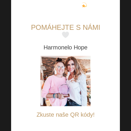
můžete mít i VY
.
POMÁHEJTE S NÁMI
Harmonelo Hope
Zkuste naše QR kódy!
Stačí se přihlásit do Vašeho