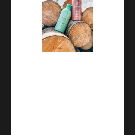
Pro mě je každý den růžový a
krásný a hlavně se cítím
šťastně, to také díky tomu, že
se mě zlepšilo zdraví. Díky
prevenci a pravidelnému
užívání doplňků stravy. Před
pěti měsíci jsem se rozhodla
začít dělat i něco se svojí