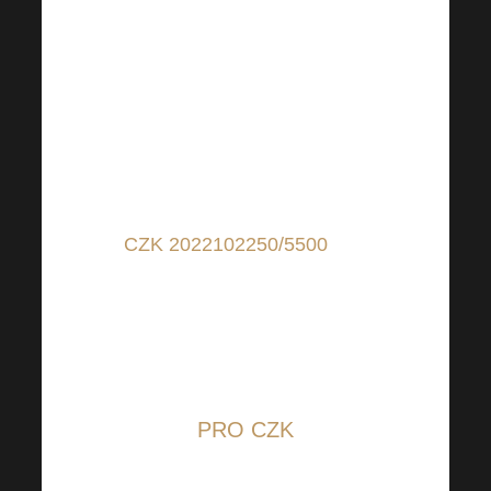
internetového bankovnictví a
upravit si nastavenou částku
dle Vašeho uvážení pro pomoc
potřebným a zaslat na
transparentní účty vedené u
Raiffeisenbank:
CZK 2022102250/5500
(pro
příspěvky v CZK); IBAN:
CZ6655000000002022102250
(pro příspěvky z jiných zemí
než CZ); BIC: RZBCCZP
PRO CZK
QR kód je nastaven na 100