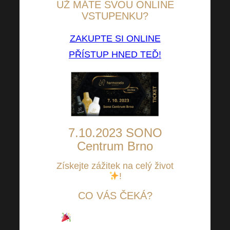
UŽ MÁTE SVOU ONLINE
VSTUPENKU?
ZAKUPTE SI ONLINE
PŘÍSTUP HNED TEĎ!
7.10.2023 SONO
Centrum Brno
Získejte zážitek na celý život
!
CO VÁS ČEKÁ?
Kombinace OFFLINE a