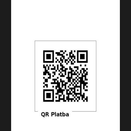
CZK, částku si však můžete dle
Vašeho uvážení libovolně
změnit.