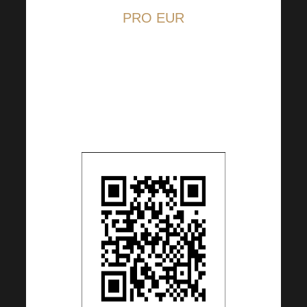
PRO EUR
QR kód je nastaven na 5 EUR,
částku si však můžete dle
Vašeho uvážení libovolně
změnit.