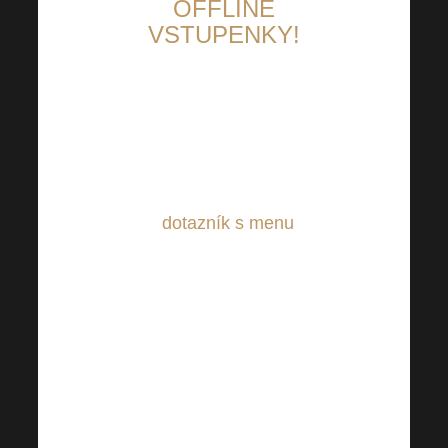
OFFLINE
VSTUPENKY!
Ti, kteří mají zakoupenou
offline vstupenku prosíme o
pozornost. V následujících
dnech Vám bude na e-mail
zaslán
dotazník s menu
, které
si na Harmonelo Academy
můžete dát. Prosíme o
vyplnění tohoto dotazníku a
zaslání zpět. Naším cílem je
poskytnout Vám, co nejlepší
možný servis. Z toho důvodu
nám Vaše spolupráce opravdu