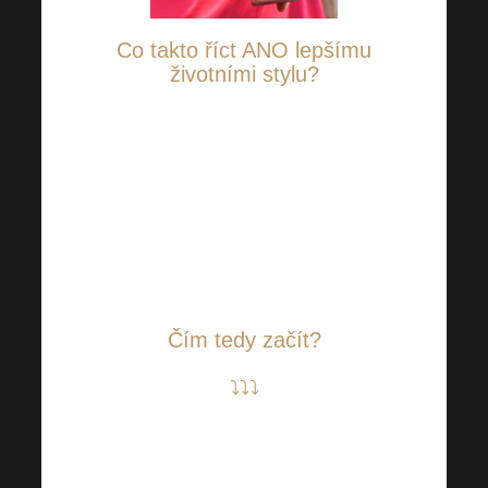
Co takto říct ANO lepšímu
životními stylu?
Pokud Vás přepadnou
pochybnosti, že lepší životní
styl musí znamenat jen
hromadu úsilí, tak Vás
vyvedeme z omylu. Každá
změna se počítá!
Čím tedy začít?
⤵⤵⤵
Zařaďte do svého režimu více
pohybu. I krátká procházka