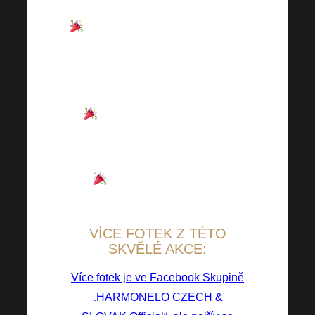
ONLINE přenosu.
Sál SONO centrum Brno byl
vyprodán za pouhých 11 dní,
Vy však můžete vše ŽIVĚ
sledovat z pohodlí domova!
Plno novinek, zajímavé
know-how, mnoho inspirace a
motivace
Dechberoucí hosté i
program.
VÍCE FOTEK Z TÉTO
SKVĚLÉ AKCE:
Více fotek je ve Facebook Skupině
„HARMONELO CZECH &