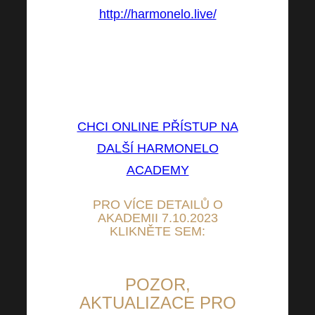
http://harmonelo.live/
(Vysílání bude probíhat v CZ a
SK jazyku, s tlumočením do
EN)
CHCI ONLINE PŘÍSTUP NA
DALŠÍ HARMONELO
ACADEMY
PRO VÍCE DETAILŮ O
AKADEMII 7.10.2023
KLIKNĚTE SEM:
POZOR,
AKTUALIZACE PRO