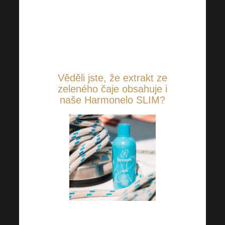
jednoduše držet lépe ve
střehu, i když jsme se
zrovna dvakrát době
nevyspali.
Věděli jste, že extrakt ze
zeleného čaje obsahuje i
naše Harmonelo SLIM?
Mimo to jsou v něm obsaženy i