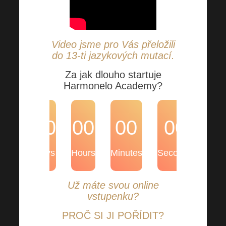
Video jsme pro Vás přeložili
do 13-ti jazykových mutací.
Za jak dlouho startuje
Harmonelo Academy?
00
00
00
00
Days
Hours
Minutes
Seconds
Už máte svou online
vstupenku?
PROČ SI JI POŘÍDIT?