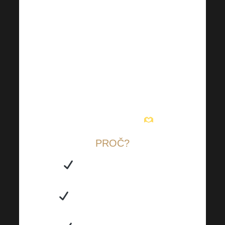
univerzální Harmonelo
batůžek? Do školy, do města
nebo na malý nákup během
cesty z práce, vždy si najde
využití! Je zároveň ideální
plátěnou taškou pro všechny
příležitosti, kterou snadno
složíte do kabelky
.
PROČ?
Můžete ji využít i jako
praktický batůžek na záda.
Nepotřebujete zbytečně
kupovat další igelitové sáčky.