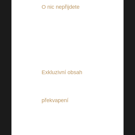
O nic nepřijdete
– stejné
zážitky, stejné emoce,
stejná dávka inspirace a
motivace jako přímo v
Sono centru „naživo“,
navíc z pohodlí Vašeho
domova!
Exkluzivní obsah
pouze
pro online vysílání!
Těšit se můžete i na
překvapení
.
Vše můžete sledovat
odkudkoliv- z pohodlí
domova či ze zahraničí!