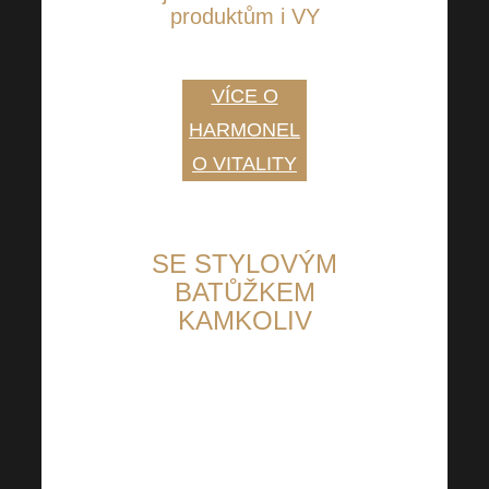
produktům i VY
CHCI HARMONELO VITALITY
VÍCE O
HARMONEL
O VITALITY
SE STYLOVÝM
BATŮŽKEM
KAMKOLIV
Ukažte, že jste Harmonelo
Máte už dost jednorázových
tašek? Co takto vyzkoušet náš