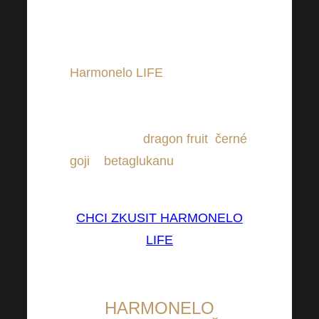
Zkuste svou udržitelnou změnu
podpořit vhodným doplňkem
stravy, kterým může být třeba
Harmonelo LIFE
. Harmonelo
LIFE si řada spotřebitelů cení
pro svou lahodnou kombinaci
šťáv z plodů
dragon fruit
,
černé
goji
a
betaglukanu
z hlívy
ústřičné.
CHCI ZKUSIT HARMONELO
LIFE
HARMONELO