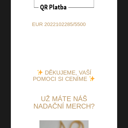
EUR 2022102285/5500
(pro
příspěvky v EUR); IBAN:
CZ9155000000002022102285
(pro příspěvky z jiných zemí
než CZ); BIC: RZBCCZPP
DĚKUJEME, VAŠÍ
POMOCI SI CENÍME
UŽ MÁTE NÁŠ
NADAČNÍ MERCH?