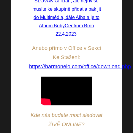
SLOVAK Official“, ale nejřív se
musíte ke skupině přidat a pak jít
do Multimédia, dále Alba a je to
Album BobyCentrum Brno
22.4.2023
!
Anebo přímo v Office v Sekci
Ke Stažení:
https://harmonelo.com/office/download.php
Kde nás budete moct sledovat
ŽIVĚ ONLINE
?