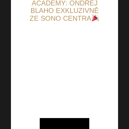
ACADEMY: ONDŘEJ
BLAHO EXKLUZIVNĚ
ZE SONO CENTRA
Podzimní Harmonelo Academy
je doslova za rohem.
Přichystali jsme si proto pro
Vás exkluzivní pozvání přímo
ze Sono centra! Tím Vás
neprovede nikdo jiný než
skvělý Ondřej Blaho. Dozvíte
se také plno dalších zásadních
informací.