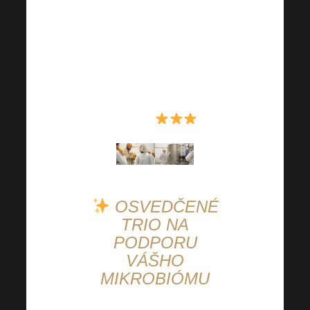
Nabudúce sa na nás
môžete prísť pozrieť!
Nepretržitá a poctivá
práca sa v spoločnosti
Harmonel rozhodne
vypláca
!
OSVEDČENÉ
TRIO NA
PODPORU
VÁŠHO
MIKROBIÓMU