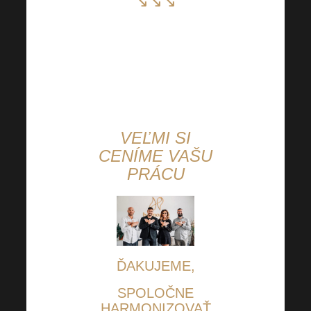
↘↘↘
Instagram
Facebook
YouTube
Odkaz
VEĽMI SI
CENÍME VAŠU
PRÁCU
ĎAKUJEME,
SPOLOČNE
HARMONIZOVAŤ