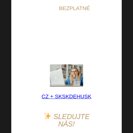
ktoré sú
BEZPLATNÉ
a
budú pre vás veľkým
prínosom nielen pre váš
kariérny rast. Vyberte si
skupinu FB podľa
svojho jazyka.
CZ + SK
SK
DE
HU
SK
SLEDUJTE
NÁS!