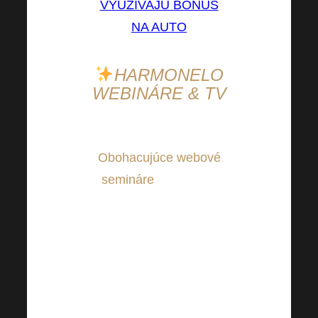
VYUŽÍVAJÚ BONUS
NA AUTO
HARMONELO
WEBINÁRE & TV
Obohacujúce webové
semináre
Harmonelo
môžete sledovať z
pohodlia svojho
domova, ako aj z
nedávnej televízie!
Nenechajte si ujsť
inšpiratívnych rečníkov.