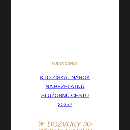
exotickej destinácii.
V
Harmoneli nie je nič
nemožné!
* Pobyt všetkých
výhercov je plne
hradený spoločnosťou
Harmonelo
.
KTO ZÍSKAL NÁROK
NA BEZPLATNÚ
SLUŽOBNÚ CESTU
2025?
DOZVUKY 30-