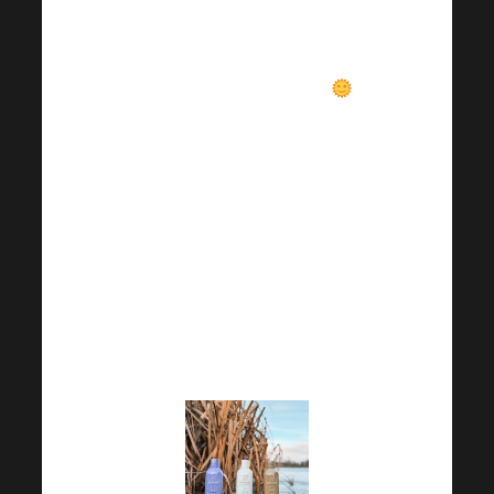
Zima ❄ môže
negatívne ovplyvniť náš
mikrobióm a imunitu.
Menej slnka a menej
motivácie tráviť čas na
čerstvom vzduchu 🌬 v
kombinácii s
chorobami, ktoré sú pre
toto ročné obdobie
typické, náš mikrobióm
bohužiaľ neteší.