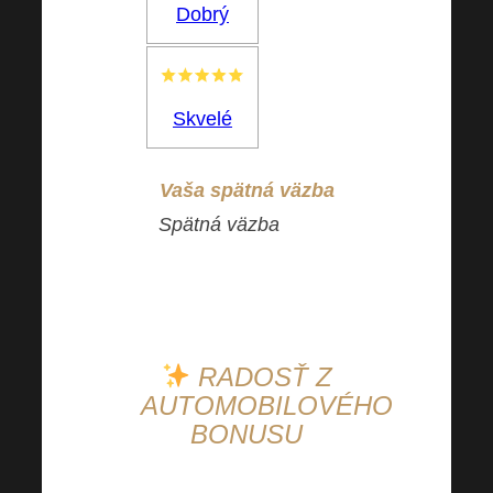
Dobrý
Skvelé
Vaša spätná väzba
Spätná väzba
je pre
nás veľmi dôležitá,
ďakujeme!
RADOSŤ Z
AUTOMOBILOVÉHO
BONUSU