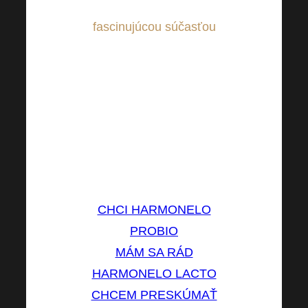
mikrobióm je doslova
fascinujúcou súčasťou
nášho tela, ktorá
zohráva kľúčovú úlohu
v našom zdraví a
celkovom fungovaní ♻!
Venujte mu preto
dostatočnú starostlivosť
už DNES!
CHCI HARMONELO
PROBIO
MÁM SA RÁD
HARMONELO LACTO
CHCEM PRESKÚMAŤ