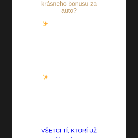
krásneho bonusu za
auto?
Od určitého obratu
môžete na svoje pekné
biele auto nalepiť
nálepku, ktorá nie je
staršia ako 5 rokov.
Harmonelo Okrem
provízií vám bude
každý mesiac
vyplácaný aj
CAR
BONUS
. A oplatí sa to!
VŠETCI TÍ, KTORÍ UŽ