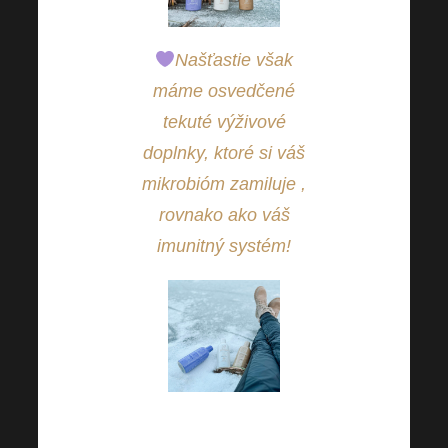
Našťastie však
máme osvedčené
tekuté výživové
doplnky, ktoré si váš
mikrobióm zamiluje ,
rovnako ako váš
imunitný systém!
Nezabudnite, že črevný