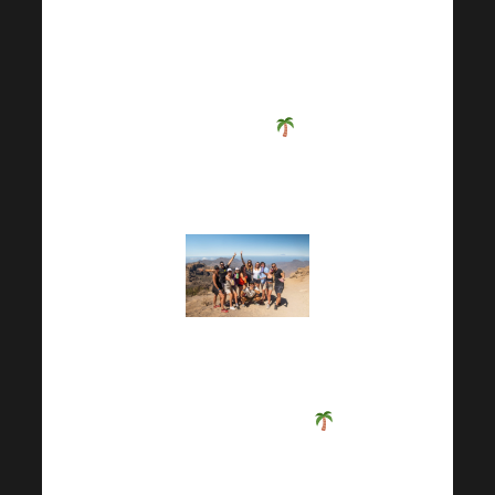
A je vonku! Harmonelo
Zaujíma ma, kde sa
bude služobná cesta
konať tentoraz
? To a
oveľa viac sa dozviete v
najnovšom bulletine!
Harmonelo Ďalšia
služobná cesta je
doslova za rohom
!
Tentoraz sa účastníci
nadchádzajúcej