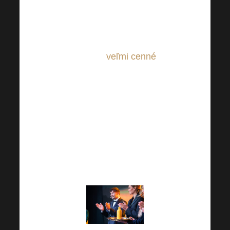
Harmonelo Chcete
hodnotiť ?
Vaša spätná
väzba je pre nás
dôležitá
veľmi cenné
.
Snažíme sa neustále
zlepšovať a prinášať
vám nadčasové a
kvalitné služby a
produkty! Dajte nám
preto prosím vedieť,
ako ste spokojní.