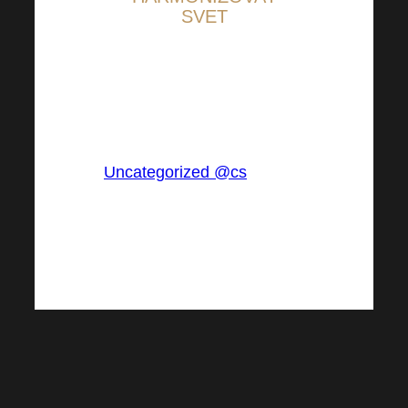
SVET
V:
Uncategorized @cs
Tagy: