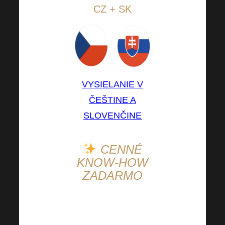
CZ + SK
VYSIELANIE V
ČEŠTINE A
SLOVENČINE
CENNÉ
KNOW-HOW
ZADARMO
Neváhajte a pridajte sa
k skupinám na FB,