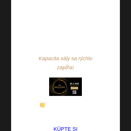
cenného know-how a
motivačného programu.
Neváhajte a
zaobstarajte si
vstupenku!
Kapacita sály sa rýchlo
zapĺňa!
Vstupenky sú stále
za skvelú cenu!
KÚPTE SI