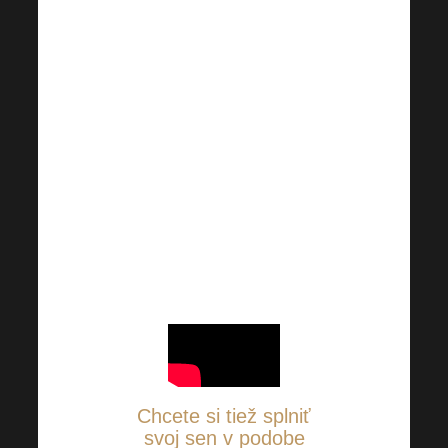
Ak ste v minulom
bulletine prehliadli toto
krásne video plné
motivácie, je najvyšší
čas to napraviť. Video
sme pre vás preložili do
14 jazykov! Harmonelo
Ísť za svojimi snami
nemusí byť nereálne. je
toho dôkazom.
Chcete si tiež splniť
svoj sen v podobe