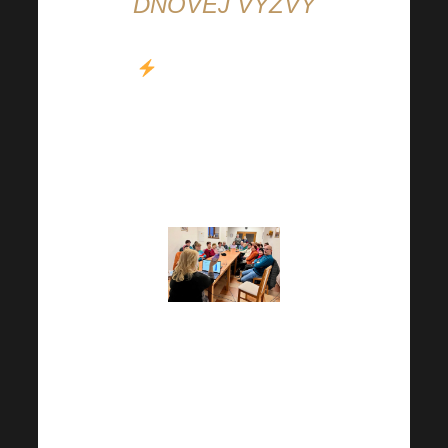
DŇOVEJ VÝZVY
Sme veľmi radi, že
vás 30-dňová výzva
motivovala a že
pokračujete vo svojich
aktivitách.
„Dobrý večer, malá
skupinka, aj keď to nie
je práve výzva,
nezastavíme sa.