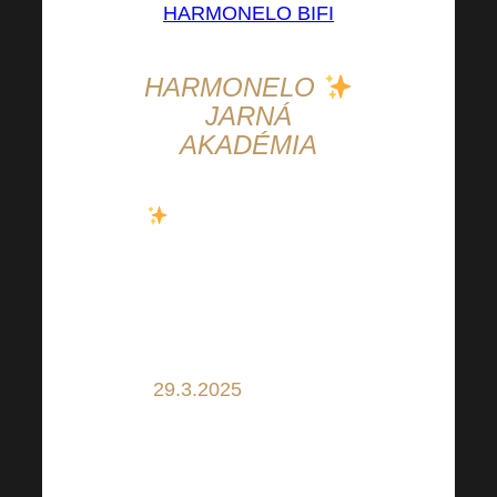
HARMONELO BIFI
HARMONELO
JARNÁ
AKADÉMIA
Harmonelo Zmeškali
ste jesennú akadémiu,
ktorá sa konala v
októbri? Máme pre vás
skvelú správu! Už
29.3.2025
sa to stane
znova. Nenechajte si
ujsť ďalšiu vlnu
inšpiratívnych rečníkov,