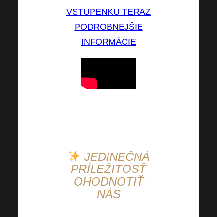
VSTUPENKU TERAZ
PODROBNEJŠIE
INFORMÁCIE
MY
sa už nevieme
dočkať a čo
vy
?
JEDINEČNÁ
PRÍLEŽITOSŤ
OHODNOTIŤ
NÁS