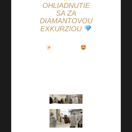
OHLIADNUTIE
SA ZA
DIAMANTOVOU
EXKURZIOU
Harmonelo
Poďme sa naposledy
pozrieť na skvelý výlet
do
továrne
, ktorý sa
uskutočnil nedávno!