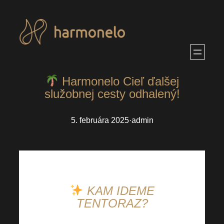
Prejsť
na
obsah
Harmonelo Cieľ ďalšej
služobnej cesty odhalený!
5. februára 2025
·
admin
KAM IDEME
TENTORAZ?