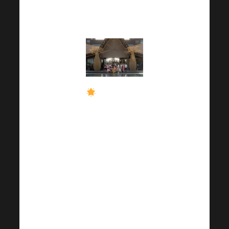
účastníkom služobnej
cesty !
Harmonelo
Nabudúce sa môžete
kvalifikovať! služobná
cesta je jednou z
výhod, ktoré môžete
získať za svoje skvelé
výsledky. Zapíšte si ju
ešte dnes a stretneme
sa nabudúce v inej