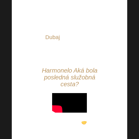
služobnej cesty môžu
tešiť na luxusnú
metropolu v srdci púšte
Dubaj
! Táto úžasná
služobná cesta sa
uskutoční v marci.
Harmonelo Aká bola
posledná služobná
cesta?
Harmonelo
Gratulujeme všetkým