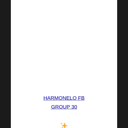
zdravie.
Bolo inšpirujúce
stretnúť toľko
zvedavých ľudí a
diskutovať o tom, ako
môžeme podporiť naše
telo prirodzeným
spôsobom.“
opisuje
Petra Hanáková
HARMONELO FB
GROUP 30