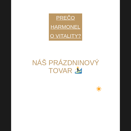
HARMONELO VITALITY
PREČO
HARMONEL
O VITALITY?
NÁŠ PRÁZDNINOVÝ
TOVAR
Počas dovolenkovej sezóny
, keď väčšina z nás najradšej
trávi voľný čas pri bazéne, na
kúpalisku alebo v peknom
hotelovom rezorte pri mori, by