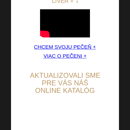
LIVER + ⤵
CHCEM SVOJU PEČEŇ +
VIAC O PEČENI +
AKTUALIZOVALI SME
PRE VÁS NÁŠ
ONLINE KATALÓG
Snažíme sa neustále
zlepšovať, vaša spokojnosť je
našou prioritou. Teraz sme pre