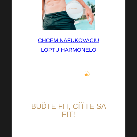
CHCEM NAFUKOVACIU
LOPTU HARMONELO
Buďte hviezdou každej pláže či
kúpaliska a VY
.
BUĎTE FIT, CÍŤTE SA
FIT!
Ako to robíte? Vyskúšajte naše