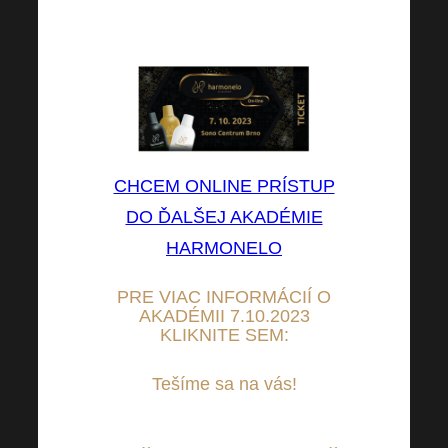
(Vysielanie bude v CZ a SK
jazyku s tlmočením do EN)
CHCEM ONLINE PRÍSTUP
DO ĎALŠEJ AKADÉMIE
HARMONELO
PRE VIAC INFORMÁCIÍ O
AKADÉMII 7.10.2023
KLIKNITE SEM:
Tešíme sa na vás!