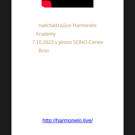
Nenechajte si ujsť ďalšiu
nadchádzajúce Harmonelo
Academy
ktorá sa bude konať
7.10.2023 v plnom SONO-Centre
Brno
a všetko môžete LIVE
sledovať pohodlne ONLINE z
Vášho domova, pretože Vám
umožníme (pre veľký záujem)
pripojiť sa, na prenos cez internet!
Kde nás budete môcť sledovať
LIVE ONLINE?
http://harmonelo.live/