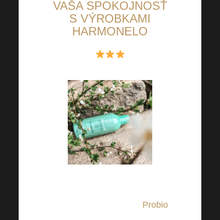
VAŠA SPOKOJNOSŤ
S VÝROBKAMI
HARMONELO
Vidím základ v probiotikách,
moja žena a ja berieme
Probio