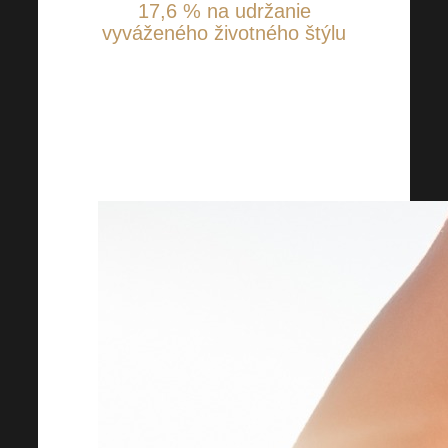
17,6 % na udržanie
vyváženého životného štýlu
Teší nás, že 17,6 % z vás sa
zaujíma aj o prevenciu.
Dajte probiotikám šancu aj vy!