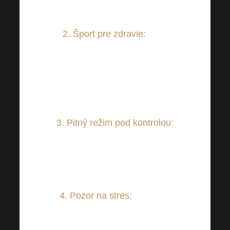
živín.
2. Šport pre zdravie:
Beh,
bicyklovanie, plávanie, dlhšie
prechádzky alebo akýkoľvek
iný šport vám pomôžu
dosiahnuť vysnívanú postavu.
3. Pitný režim pod kontrolou:
Uistite sa, že pijete dostatok
vody, ktorá napomáha tráveniu
a správnemu metabolizmu.
4. Pozor na stres:
Stresové
situácie nie sú pre nič dobré,
práve naopak. Snažte sa preto