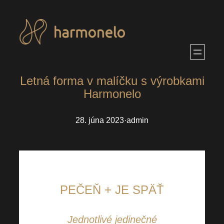
Prejsť
na
obsah
Letná forma v malíčku s výrobkami
Harmonelo
28. júna 2023
·
admin
PEČEŇ + JE SPÄŤ
Jednotlivé jedinečné