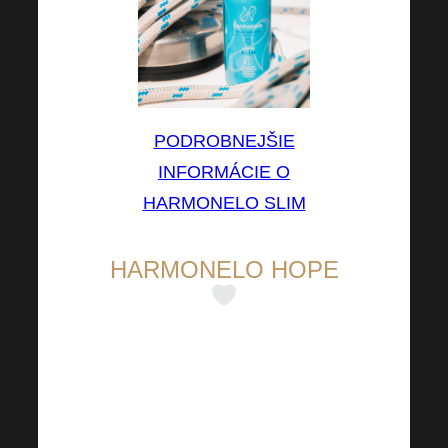
PODROBNEJŠIE
INFORMÁCIE O
HARMONELO SLIM
HARMONELO HOPE
na osobnú asistenciu
Osobná asistencia je jedným z
typov komplexnej starostlivosti o