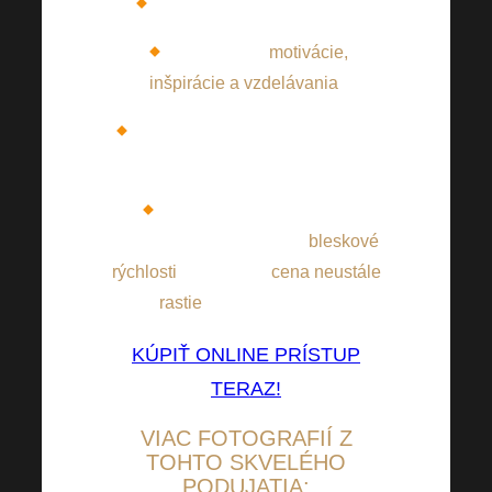
Úchvatní hostia a program
Dobrá dávka
motivácie,
inšpirácie a vzdelávania
.
Všetko môžete sledovať LIVE z
pohodlia domova.
Zabezpečte svoje online
prístupy, ktoré tiež miznú
bleskové
rýchlosti
aj preto, že
cena neustále
rastie
, tak neváhajte…
KÚPIŤ ONLINE PRÍSTUP
TERAZ!
VIAC FOTOGRAFIÍ Z
TOHTO SKVELÉHO
PODUJATIA: