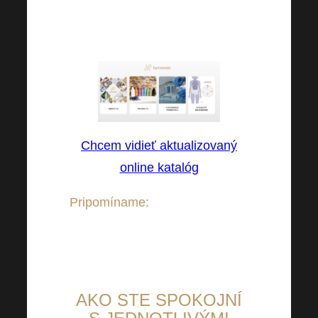
vás aktualizovali katalóg v
prehľadnejšej podobe.
Chcem vidieť aktualizovaný
online katalóg
Pripomíname:
Katalóg je k
dispozícii vo všetkých 13
jazykoch!
AKO STE SPOKOJNÍ