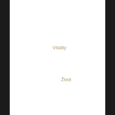
každé ráno nalačno po 20 ml v
2 dcl pohári a vypijeme pred
raňajkami. Probio vylaďuje
pravidelné stolice. Po
raňajkách medzi 8. a 9.
hodinou ráno si každý z nás
vezme 20 ml
Vitality
proti
zápalom v tele, kloktám ním a
oplachujem uvoľnené zuby s
paradentózou, aby nekrvácali.
A k tomu dodám.
Život
, sa
nazýva „životný budíček“, aby
sme sa neunavili a boli radi, že
ho máme.