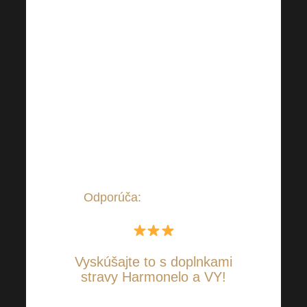
Teraz po raňajkách si môžete
obe dávky dať do 3dcl pohára
a piť celé dopoludnie a
dodržiavať pitný režim, záleží
na každom. Po obede si dáme
Flexi s kolagénom, 20 ml, je
vhodný na kĺby, vlasy, pokožku
a na pružnosť pľúc a srdca.
Odporúča:
Karel Imlauf ✔
Vyskúšajte to s doplnkami
stravy Harmonelo a VY!
CHCEM VYSKÚŠAŤ