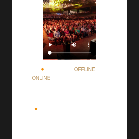
Kombinácia
OFFLINE
a
ONLINE
prenosu (SONO Centrum
v Brne má maximálnu kapacitu 700
miest
).
Celá hala je už vypredaná (len
za 11 dní od začiatku predaja
vstupeniek
)!