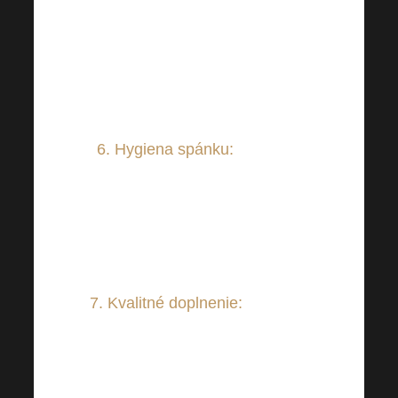
minimalizovať stres, či už
cvičením jogy, meditáciou
alebo čímkoľvek iným, čo vám
jednoducho zlepší deň.
6. Hygiena spánku:
Dostatok
spánku je dôležitý pre naše
celkové fungovanie. Z tohto
dôvodu sa rozhodne oplatí
nepodceňovať kvalitu spánku.
7. Kvalitné doplnenie:
Viete, že
váš životný štýl nie je
dokonalý? Skvelým partnerom
vám môžu byť aj výživové