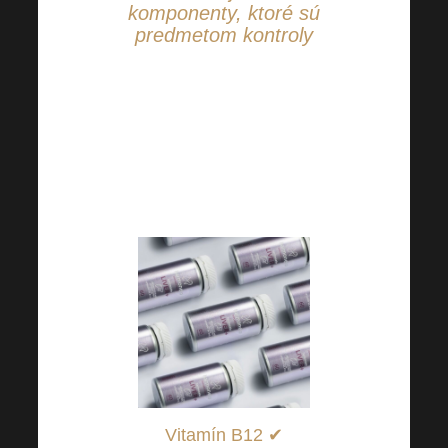
komponenty, ktoré sú
predmetom kontroly
Prečo je LIVER+ jedinečný?
Aká je sila jednotlivých
účinných látok obsiahnutých v
LIVER +? Dnes si podrobne
preberieme jeden z nich.
Vitamín B12 ✔