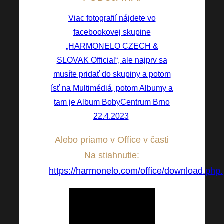
Viac fotografií nájdete vo
facebookovej skupine
„HARMONELO CZECH &
SLOVAK Official“, ale najprv sa
musíte pridať do skupiny a potom
ísť na Multimédiá, potom Albumy a
tam je Album BobyCentrum Brno
22.4.2023
!
Alebo priamo v Office v časti
Na stiahnutie:
https://harmonelo.com/office/download.php.