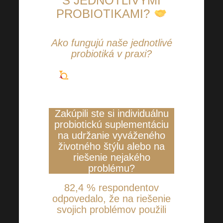
S JEDNOTLIVÝMI
PROBIOTIKAMI?
Ako fungujú naše jednotlivé
probiotiká v praxi?
Z nášho prieskumu sme
získali naozaj skvelé výsledky.
Zakúpili ste si individuálnu
probiotickú suplementáciu
na udržanie vyváženého
životného štýlu alebo na
riešenie nejakého
problému?
82,4 % respondentov
odpovedalo, že na riešenie
svojich problémov použili