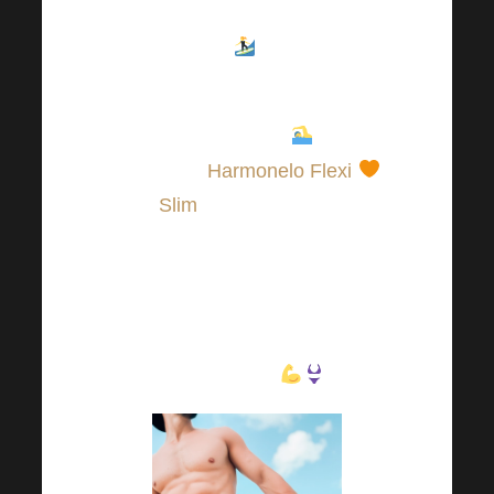
sme nemali zabúdať na sport
.
Aké letné vodné aktivity
plánujete tento rok?
Môžete
tiež pridať
Harmonelo Flexi
a
Slim
, táto kombinácia
doplnkov stravy dokonale
doplní vaše aktivity. stavte na
športy, ktoré vás budú baviť a
zároveň pomôžu formovať
vašu postavu
.