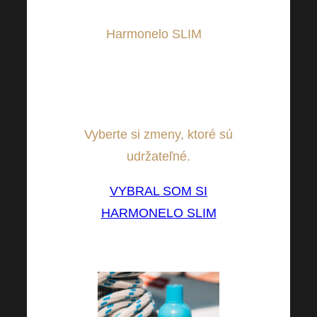
doplnky. Ideálne pre letný
režim
Harmonelo SLIM
ktorý je
navrhnutý tak, aby išiel ruka v
ruke s vašou vysnívanou
postavou.
Vyberte si zmeny, ktoré sú
udržateľné.
VYBRAL SOM SI
HARMONELO SLIM
⤵⤵⤵