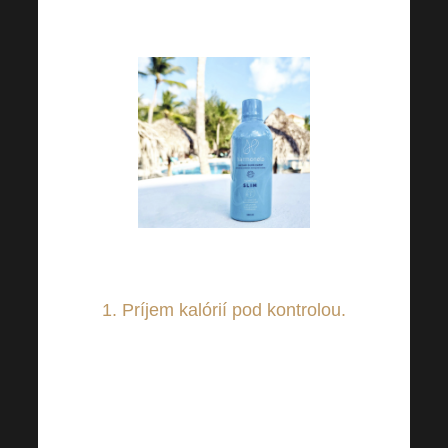
odporúčania
⤵⤵⤵
1.
Príjem kalórií pod kontrolou.
Snažte sa jesť pestrú a
vyváženú stravu s dostatkom
bielkovín, zeleniny a ovocia,
aby ste telu dodali dostatok