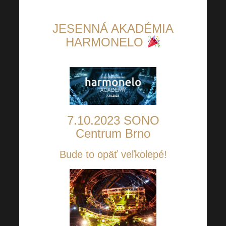
JESENNÁ AKADÉMIA
HARMONELO
7.10.2023 SONO
Centrum Brno
Bude to opäť veľkolepé!