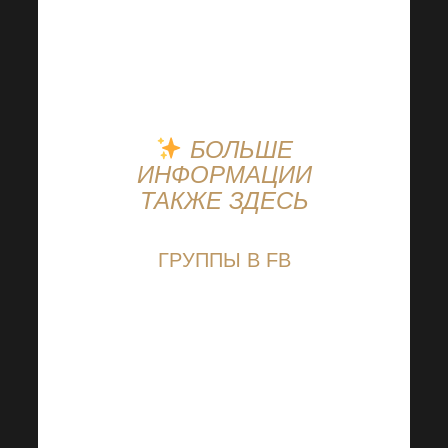
Мы
не можем
дождаться, а что
насчет
Вас
?
БОЛЬШЕ
ИНФОРМАЦИИ
ТАКЖЕ ЗДЕСЬ
ГРУППЫ В FB
Обмен ноу-хау,
поддержка других
членов сообщества и
бесконечный запас
вдохновения — все