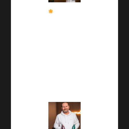
Вы можете
рассчитывать на
обогащающие лекции
из научной среды,
которые расширят
Ваш кругозор.
Ожидайте новостей,
инноваций и
интересных фактов и
в этой области!