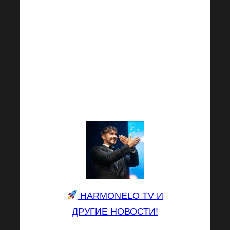
найдете здесь. На
этот раз мы обещаем
нечто совершенно
новое и
непосредственно от
топ-лидера Михала
Кармазина!
HARMONELO TV И
ДРУГИЕ НОВОСТИ!