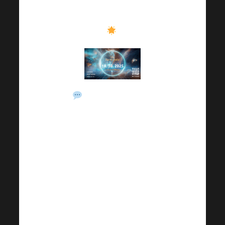
но и в личном плане
.
Приготовьтесь к
дню, полному
мотивации, обмена
опытом и позитивной
атмосферы, которую
Вы не встретите
больше нигде.
Академия Harmonelo
— это событие,