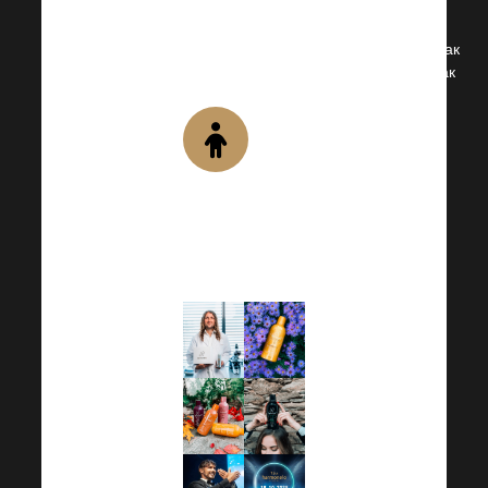
Продолжайте двигаться
вперед вместе с нами, как
в профессиональном, так
и в личном плане.
Ценные
ноу-хау
Полно
замечательных
рекомендаций
и советов.