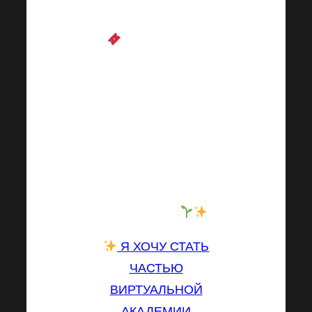
попросить?
Не медлите и
купите билет сегодня!
Не упустите эту
уникальную
возможность стать
частью сообщества,
которое развивает,
обучает и
вдохновляет
.
Я ХОЧУ СТАТЬ
ЧАСТЬЮ
ВИРТУАЛЬНОЙ
АКАДЕМИИ