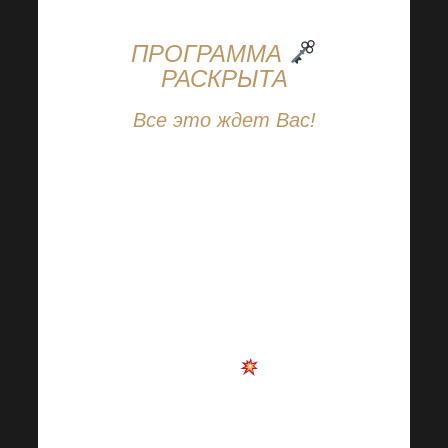
ПРОГРАММА
РАСКРЫТА
Все это ждет Вас!
Расписание
предстоящей
Академии Harmonelo
наконец-то
опубликовано, и Вам
действительно есть
чего ждать
. Вас
ждет
насыщенный
день вдохновения,