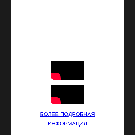
атмосферу этих
уникальных событий.
На этот раз Вы можете
погрузиться в нее
вместе с нами из
любого места.
БОЛЕЕ ПОДРОБНАЯ
ИНФОРМАЦИЯ