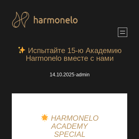
Перейти
к
содержимому
Испытайте 15-ю Академию
Harmonelo вместе с нами
14.10.2025
·
admin
HARMONELO
ACADEMY
SPECIAL