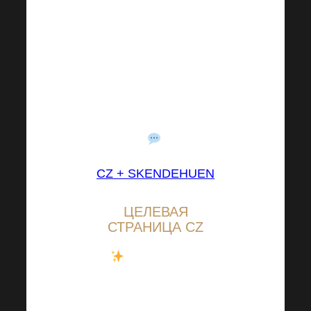
Выберите группу,
соответствующую
Вашему языку, и
станьте частью
великого сообщества,
которое объединяет
.
CZ + SK
EN
DE
HU
EN
ЦЕЛЕВАЯ
СТРАНИЦА CZ
Еще больше
новостей, включая
Harmonelo TV
, Вы