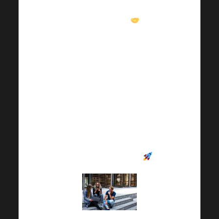
это ждет Вас в наших
группах FB
!
Присоединяйтесь
сегодня и получите
практические советы,
мотивацию и ценные
рекомендации
,
которые помогут Вам
продвинуться не
только в личном, но и
в карьерном росте
.