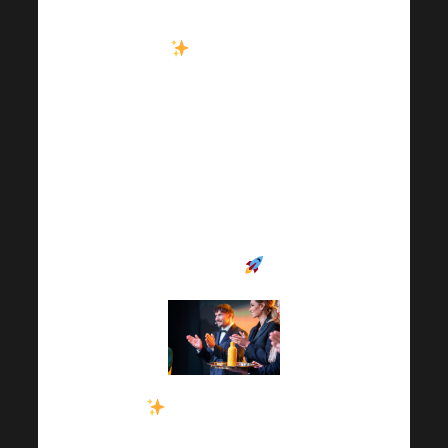
Академия
Harmonelo
здесь! Что
Вас ждет?
Представление
программы и многое
другое. Не пропустите
этот специальный
выпуск
.
Скоро начнется
виртуальная