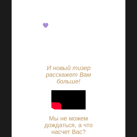
которое Вы просто не
захотите пропустить
. И на этот раз Вы
сможете насладиться
академией, не выходя
из дома!
И новый тизер
расскажет Вам
больше!
Мы не можем
дождаться, а что
насчет Вас?