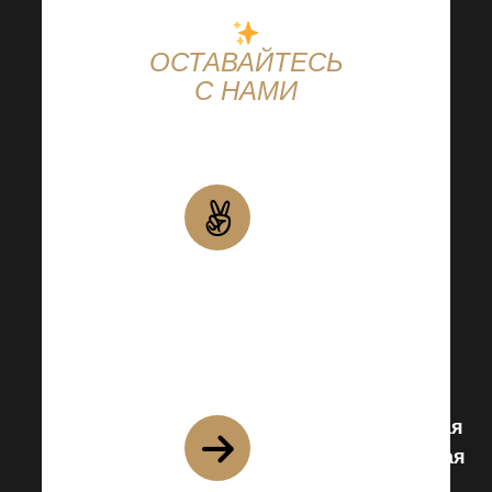
ОСТАВАЙТЕСЬ
С НАМИ
Новости
из мира
Harmonelo
Интересные
факты,
ценная
информация
и многое
другое.
Более насыщенная
профессиональная
и личная жизнь