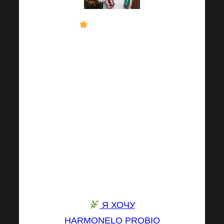
Как получить
максимальное
удовольствие от
виртуальной
Академии Harmonelo?
С нашими жидкими
добавками!
Попробуйте
проверенные
фавориты от Dr.
Netusil и Dr. Rochek!
Я ХОЧУ
HARMONELO PROBIO