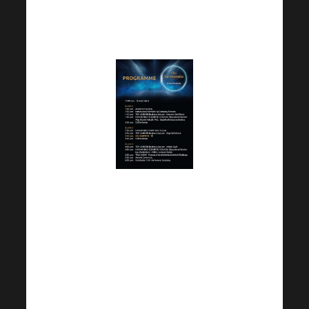
английскую версию
программы:
Как Вы можете
убедиться сами,
программа
определенно будет
того стоить! Вы все
еще можете купить