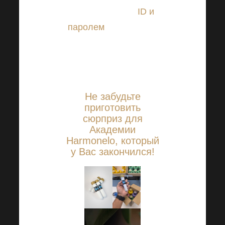
используя Ваш
ID и
паролем
. Однако это
возможно только в
том случае, если на ID
есть билет!
Не забудьте
приготовить
сюрприз для
Академии
Harmonelo, который
у Вас закончился!