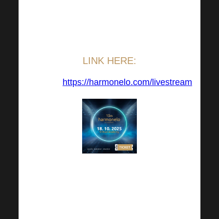
присоединитесь к
потоку по
указанной
ссылке.
LINK HERE:
https://harmonelo.com/livestream
Чтобы смотреть
потоковое вещание,
Вам необходимо
войти в систему,