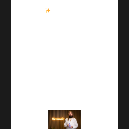
Чем бы была
Академия Harmonelo
без наших экспертов?
Академия Harmonelo
определенно не будет
скучать по доктору
Магистру. Радека
Нетушила, доктора
философии, или
доктора Ярослава
Рочека!