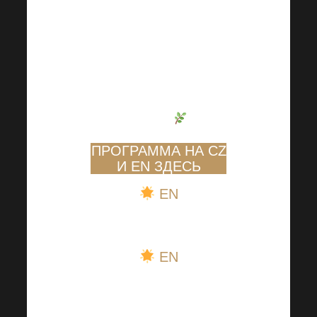
практических советов,
мотивирующих
историй и ценных ноу-
хау
, которые сделают
Вас еще на один шаг
вперед
.
ПРОГРАММА НА CZ
И EN ЗДЕСЬ
EN
EN
Мы также
подготовили