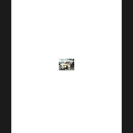
включая тот
факт, что все
в моей семье
были против, и
все же я этого
не сделал.
«
«
Я никогда не
сдавался,
потому что у
меня было
непреодолимое
желание