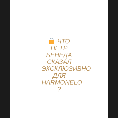
Скрестив
пальцы, Яна и
Петр Бенедови
ЧТО
ПЕТР
БЕНЕДА
СКАЗАЛ
ЭКСКЛЮЗИВНО
ДЛЯ
HARMONELO
?
«Меня зовут
Петр Бенеда,
и в этом году