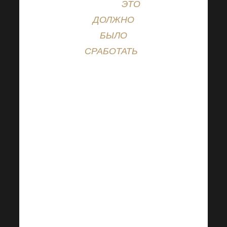
просто
ЭТО
ДОЛЖНО
БЫЛО
СРАБОТАТЬ
.
Система MLM
будет
тренировать
Вас, учить
Вас,
расширять
Ваши
возможности,
менять Вас
или
отказываться