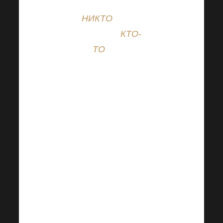
получить
НИКТО
можно
сделать
КТО-
ТО
. Это
нелегко, но
это
преодолимо, и
дело не только
в нас, но и в
Вас, и я
считаю, что
мы являемся
хорошим
примером для
подражания в