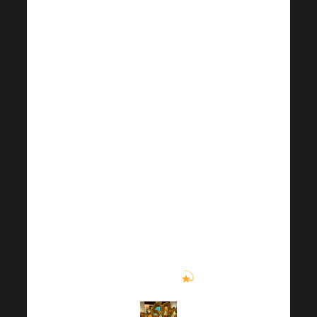
описали свой
невероятный
жизненный и
карьерный путь
с самого
начала!
Получите
хорошую дозу
вдохновения и
мотивации с
сегодняшним
специальным
выпуском
.