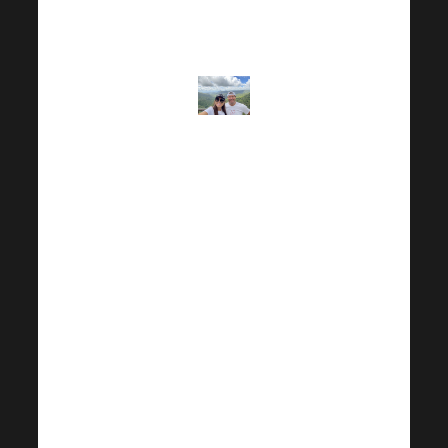
больше или
лучше».
«Я
старшеклассница,
мама троих
детей и
бабушка
трехлетней
Эммы. Мне
даны улыбка,
упорство,
упрямство,