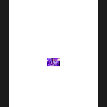
доверяю всем
партнерам
компании,
научному
опыту и всей
концепции
Harmonelo».
«Мы работаем
в команде
мужа и жены, я
и Петан,
каждый над