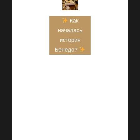
Как
началась
история
Бенедо?
«Меня зовут
Яна Бенедова,
в этом году
мне
исполнится 64
года, я из
семьи рабочего
класса из