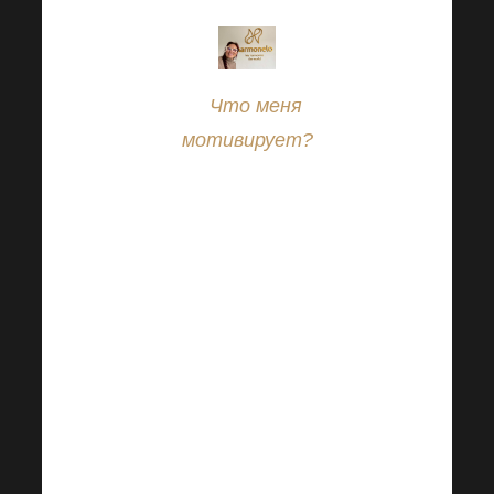
«
Что меня
мотивирует?
То, что я могу
дать
окружающим
меня людям
шанс на
лучшую, более
свободную и
качественную
жизнь. Я могу
показать, что