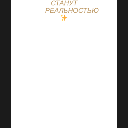
СТАНУТ
РЕАЛЬНОСТЬЮ
Такого еще не
было!
Специальное
руководство по
Вашему пути к
успеху
непосредственно
от самых
успешных.
Мистер и
миссис Бенед