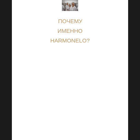
ПОЧЕМУ
ИМЕННО
HARMONELO?
«После всего
опыта работы
на рынке, за
который я
очень
благодарен, я
выбрал
чешскую
компанию, где
я полностью