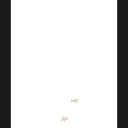
связи, этика,
любовь,
уважение,
благодарность,
смирение,
корпоративное
обучение,
2) Ищите и
взращивайте
лояльных
партнеров,
3) любовь
НЕ
и
трансформируйтесь
в
ДА
,
4) Видение,