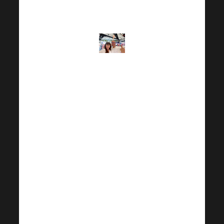
одну из своих
мечтаний.
Но только до
тех пор, пока я
не обнаружил,
что из-за
различных
поворотов и
нерегулярных
смен это
отнимает
много времени,