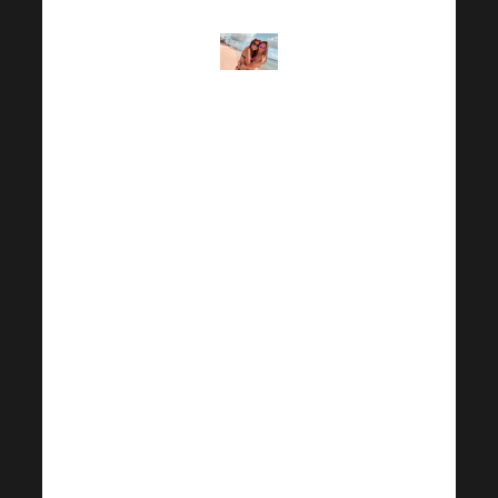
«И это было
огромное
желание и
любопытство,
которые
привели меня в
систему MLM.
Я был
совершенно
очарован им,
поскольку ни
на минуту не