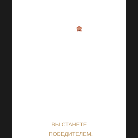
регулярную
пенсию в
размере
10200,-
8) Найдите
свое «ЗАЧЕМ»,
9) НИКОГДА
NEVZDAT✌️.
Если у Вас
есть горячее
желание и Вы
добавляете
свою ценность,
ВЫ СТАНЕТЕ
ПОБЕДИТЕЛЕМ.