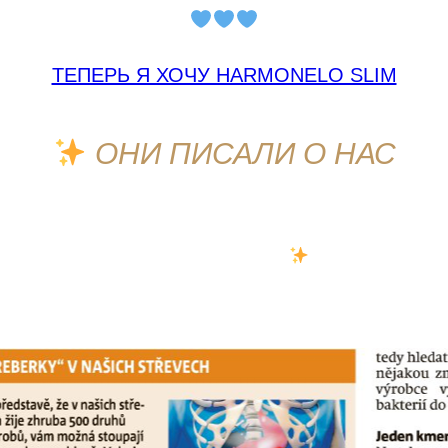
ТЕПЕРЬ Я ХОЧУ HARMONELO SLIM
ОНИ ПИСАЛИ О НАС
Metro! Вы можете узнать очень интересную информаци
Радека Нетушила
.
начен только для читателей CZ (статья была опубли