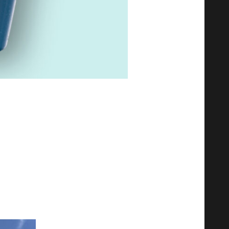
й диете, дополненной овощами,
аточно!
ым вариантом, чтобы улучшить
сти. И последнее, но не менее
ендуется 1,5 г белка на кг массы
ые, мясо, яйца или молочные
ются ультра-обработке.