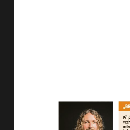
Они написали о нас в газете 
К сожалению, этот текст предназ