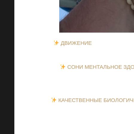
ДВИЖЕНИЕ
: Каждый шаг им
маленькие шаги на п
СОН
И МЕНТАЛЬНОЕ ЗД
недооценивать силу сна. Попро
компьютер
КАЧЕСТВЕННЫЕ БИОЛОГИЧ
пи