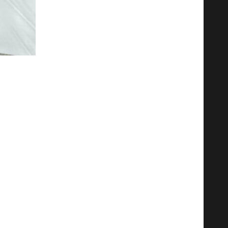
 делаете в течение дня. Делайте
госрочные изменения.
просто не обойтись. Не стоит
збегать синего света (телефон,
й комнате.
ки считаются вершиной пищевой
ой.