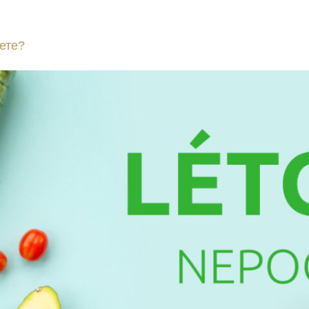
етние приключения уже сегодня! Путь к персонажу м
ете?
Несколько замечательных советов исключитель