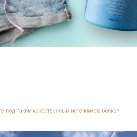
будем забывать о сбалансированной и разнообразно
ми и клетчаткой. Летом также не забывайте пить дост
 увеличение потребления белка может стать отличн
ановление во время повышенной физической активно
ерживать мышцы во время сокращения. Обычно реком
те под таким качественным источником белка?
Бобов
 сосредоточьтесь на продуктах, которые не подверга