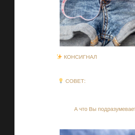
КОНСИГНАЛ
: Давайте не 
фрукта
СОВЕТ:
При снижении веса
сытость или поддержать восст
важное: они также помогают подд
тела.
А что Вы подразумевае
продукты. Кроме того,