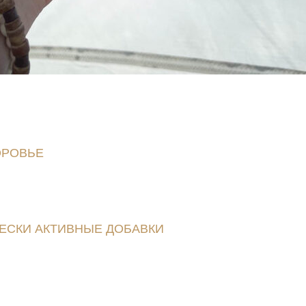
еет значение. А также каждая растяжка, которую Вы
ути к более устойчивому развитию и создавайте дол
ОРОВЬЕ
: Без качественного восстановления сил Вам 
буйте ложиться спать в одно и то же время суток, и
) и ложиться перед сном в темной и проветриваемо
ЕСКИ АКТИВНЫЕ ДОБАВКИ
О: Хотя пищевые добав
рамиды, без вершины пирамида не была бы пирамид
Harmonelo SLIM неотделим от лета.