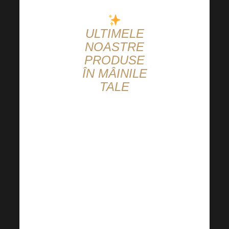
ULTIMELE
NOASTRE
PRODUSE
ÎN MÂINILE
TALE
Ne place să
vedem cum
știrile noastre vă
fac fericiți. Noua
noastră
combinație de
toamnă