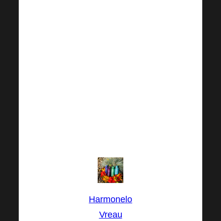
de asemenea,
recomandată de
Harmonelačka
Kačka Tichá (
Probio, Detox,
Vitality și
Slimfit), căreia
am dori să îi
mulțumim foarte
mult.
Harmonelo
Vreau