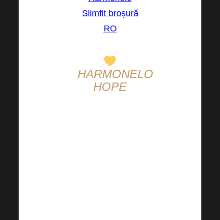
Slimfit broșură
RO
HARMONELO
HOPE
Continuați să ne
ajutați și să
susțineți alte
proiecte din
cadrul
Harmonelo
Hope. Haideți