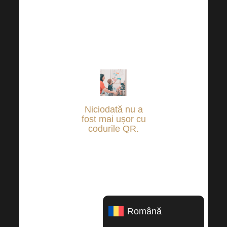
să ajutăm
împreună acolo
unde este
nevoie.
Niciodată nu a
fost mai ușor cu
codurile QR
.
Trebuie doar să te
conectezi la
banca ta online și
să ajustezi suma
pe care vrei să o
Română
ajuți pe cei