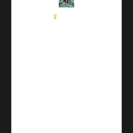
Ficatul și
rinichii
îndeplinesc
nenumărate
funcții cheie în
corpul nostru!
Buna lor
funcționare este
mai mult decât
importantă
pentru
organismul
nostru. Așadar,