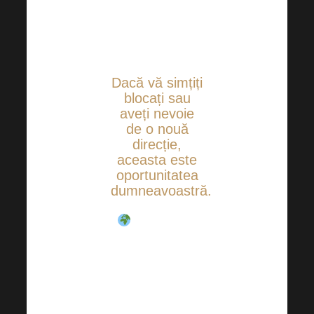
puțin
40PV+
activitate.
Dacă vă
simțiți
blocați
sau
aveți nevoie
de o nouă
direcție
,
aceasta este
oportunitatea
dumneavoastră.
Alăturați-vă
echipelor și
inspirați-vă.
Aduceți pe
oricine care ar