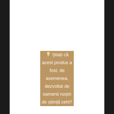
și probiotice
tyndalized
pentru a avea
grijă de un
microbiom
fericit!
Știați că
acest produs a
fost, de
asemenea,
dezvoltat de
oamenii noștri
de știință cehi?