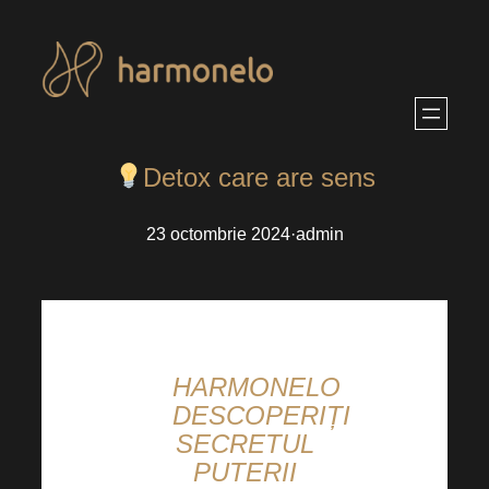
Sari
la
conținut
Detox care are sens
23 octombrie 2024
·
admin
HARMONELO
DESCOPERIȚI
SECRETUL
PUTERII