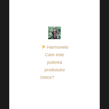
să nu
subestimăm
îngrijirea lor.
Harmonelo
Care este
puterea
produsului
Detox?
Acesta
conține un
amestec de
plante eficiente,
cum ar fi