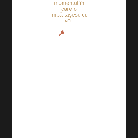
momentul în
care o
împărtășesc cu
voi.
Acest
webinar este
inspirat de o
poveste
adevărată
și vă
va oferi principii
de succes pe
care le puteți
folosi în
afacerea,
relațiile și viața