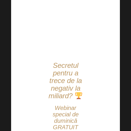
unul dintre cele
două produse
modernizate,
așa că rămâneți
pe recepție.
Secretul
pentru a
trece de la
negativ la
miliard?
Webinar
special de
duminică
GRATUIT