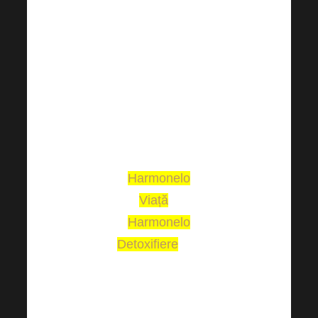
preferată pentru
susținerea
imunității a fost
dezvăluită tot de
Tereza
Pečenka,
Charmonella.
Aceasta este
Harmonelo
Viață
+
Harmonelo
Detoxifiere
. Vă
mulțumesc
foarte mult
pentru trimiterea