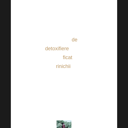
cocktail de
ingrediente
active care
susțin eficient
procesul
de
detoxifiere
pentru
care
ficat
a
rinichii
.
Harmonelo
Detoxifierea
este menită să
susțină aceste
organe!