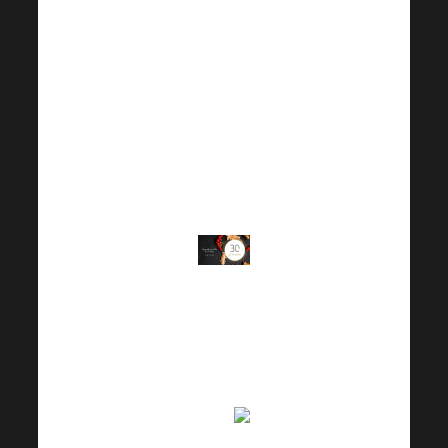
motivație, sprijin
reciproc și multe
altele. Vă vom
aduce informații
mai detaliate pe
măsură ce
avansăm.
Ați pregătit toți
membrii echipei
dvs. pentru o
schimbare de
viață?