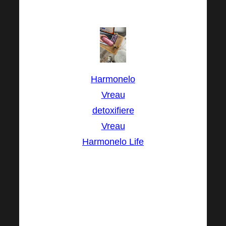
fotografiei.
Harmonelo
Vreau
detoxifiere
Vreau
Harmonelo Life
Harmonelo O
combinație
excelentă de
produse este,