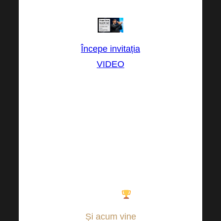
Începe invitația
VIDEO
Voi dezvălui
ceva ce nu am
dezvăluit încă
–
secretul
succesului care
m-a dus
de la
negativ la un
miliard
!
Și acum vine