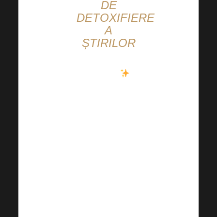
DE
DETOXIFIERE
A
ȘTIRILOR
Harmonelo
Ai
încercat ultimul
nostru „din
atelier”? Dacă
nu, este timpul
să o repari
rapid!
Harmonelo
Detox este
literalmente un