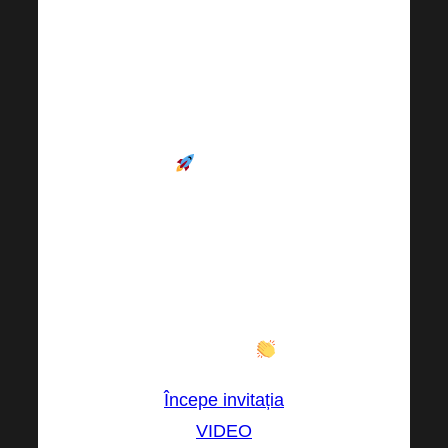
putea avea
nevoie de puțină
motivație –
va
merita
.
Aștept
cu
nerăbdare
să vă
văd
– va fi o oră
care vă poate
schimba nu
doar afacerea,
ci și viața!
Începe invitația
VIDEO