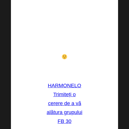
timp de 1 lună
ar trebui să
aplice pentru
grupul 30, care
este o condiție
de participare
Mult noroc!
HARMONELO
Trimiteți o
cerere de a vă
alătura grupului
FB 30