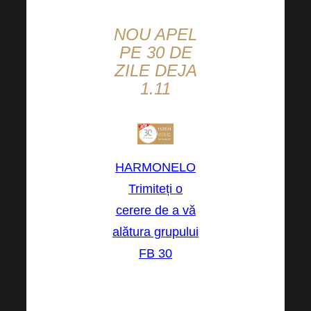
NOU APEL
PE 30 DE
ZILE DEJA
1.11
HARMONELO
Trimiteți o
cerere de a vă
alătura grupului
FB 30
Doamnelor și
domnilor,