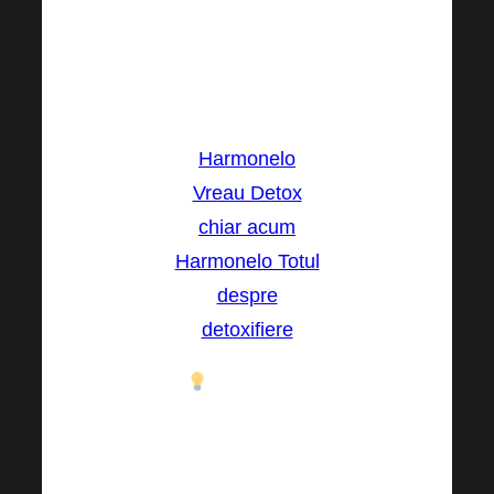
Vedeți singur
unicitatea și
funcționalitatea
acestui produs!
Harmonelo
Vreau Detox
chiar acum
Harmonelo Totul
despre
detoxifiere
În numărul
următor vom
analiza mai
îndeaproape