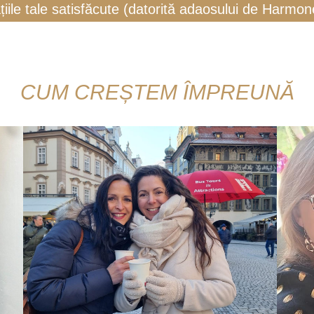
ațiile tale satisfăcute (datorită adaosului de Harmon
CUM CREȘTEM ÎMPREUNĂ