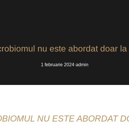
robiomul nu este abordat doar l
1 februarie 2024
·
admin
ROBIOMUL NU ESTE ABORDAT D