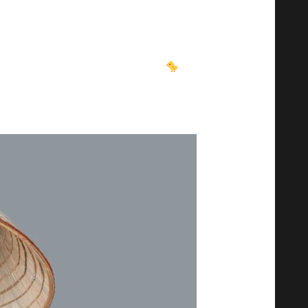
e a explorat problema microbiomului în
nă Veterinară. Aici, oamenii de știință au
estinală a fost abordată la pui
, unde
stinale, cu o legătură cu elaborarea unor