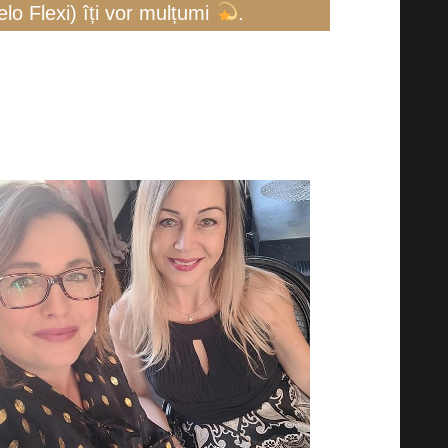
elo Flexi) îți vor mulțumi
.