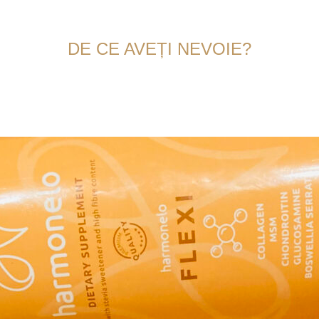
aducem încă una dintre marileHarmonelo rețeteHarmonel
DE CE AVEȚI NEVOIE?
u în cuptor, 2 linguri ketchup, 1 lingură muștar gra
, 2 linguri Harmonelo Flexi, capere, 1 cartof fiert ra