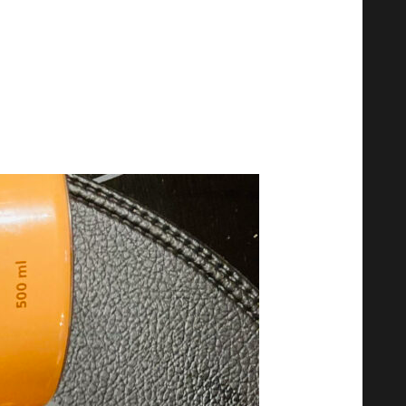
o „.
s, Worchester, 1 ceapă roșie mică, sos
s, ardei măcinat.