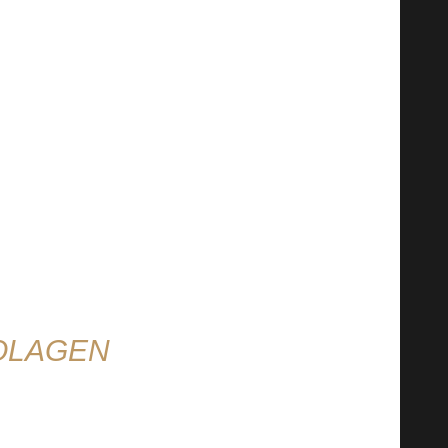
e campylobacter, este unul dintre agenții
ni. Datorită acestei cercetări, experții au
 poate concluziona că microbiomul este un
COLAGEN