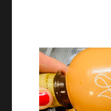
Vă 
1/2 țelină coaptă în folie de alumini
de soia, usturoi