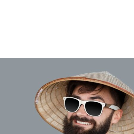
ul intestinal nu trebuie subestimat. Acesta este unul car
tare a fost efectuată la Institutul de Cercetare în Medici
 pentru sănătatea și bunăstarea animalelor. Microflora int
e comportamentul membrilor individuali ai microflorei inte
preparate probiotice cu o compoziție unică.