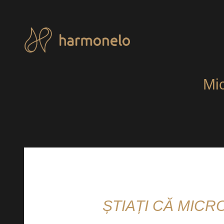
Sari
la
conținut
Mic
ȘTIAȚI CĂ MIC