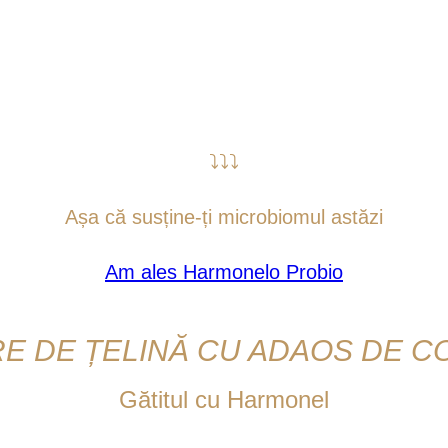
e exemplu, în lupta împotriva salmonellei, care, alături d
 curte, provocând boli transmisibile de la animale la oame
preparate probiotice destinate puilor de o zi. Astfel, se
subiect interesant și de actualitate nu numai la om.
⤵⤵⤵
Așa că susține-ți microbiomul astăzi
Am ales Harmonelo Probio
E DE ȚELINĂ CU ADAOS DE 
Gătitul cu Harmonel