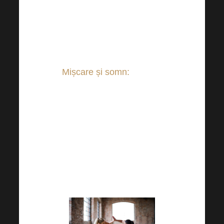
de alimentele fermentate
(varză murată, kimchi,
kombucha, chefir, iaurt, lapte
acidofil etc.).
Mișcare și somn:
Somnul
adecvat și exercițiile fizice sunt
probabil inevitabile într-un
microbism fericit. De obicei, se
recomandă să dormiți 7-8 ore
pe zi. De asemenea, este
recomandabil să vă culcați și
să vă culcați la o oră similară.