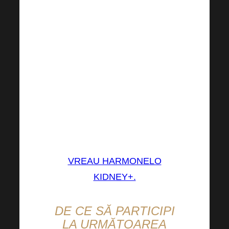
Harmonelo Kidney+, unicul
Harmonelo Kidney+, ca un
partener excelent în îngrijirea
rinichilor! Acest produs se
laudă cu conținutul mai multor
ingrediente valoroase, care
includ: extract de trandafir,
tămâie de aur, salcie, împreună
cu un amestec probiotic onest.
VREAU HARMONELO
KIDNEY+.
DE CE SĂ PARTICIPI
LA URMĂTOAREA