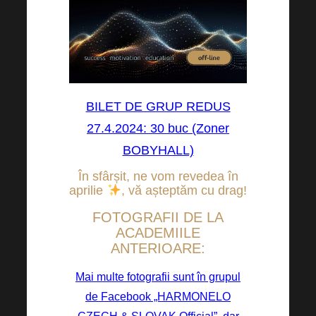
BILET DE GRUP REDUS
27.4.2024: 30 buc (Zoner
BOBYHALL)
În sfârșit, ne vom revedea în
aprilie
,
vă așteptăm cu drag!
FOTOGRAFII DE LA
ACADEMIILE
ANTERIOARE:
Mai multe fotografii sunt în grupul
de Facebook „HARMONELO