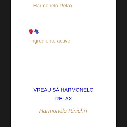
Harmonelo Relax
este tipic
pentru gustul și aroma
răcoritoare de căpșuni și afine
. Acesta conține mai multe
ingrediente active
care vă vor
susține regenerarea și pot fi
chiar antiinflamatorii.
Bunăstarea ta psihologică va fi
în palma ta!
VREAU SĂ HARMONELO
RELAX
Harmonelo Rinichi+
Celălalt produs nou este