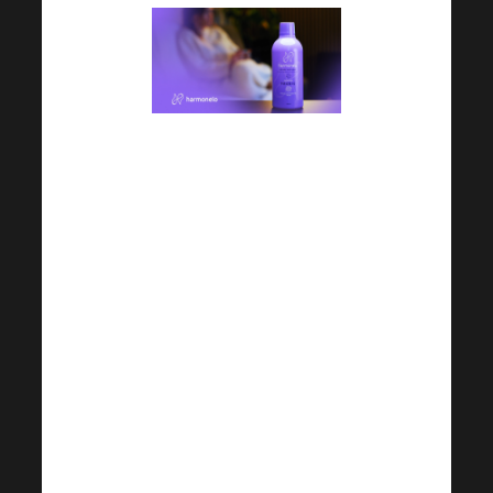
Probabil că nu va fi o surpriză
faptul că îngrijirea
microbiomului intestinal nu
trebuie subestimată. Acesta
poate fi influențat de mulți
factori. Care sunt acestea mai
exact? Și puteți afla cum să
aveți cea mai bună grijă de
microbiomul dumneavoastră în
acest buletin informativ.