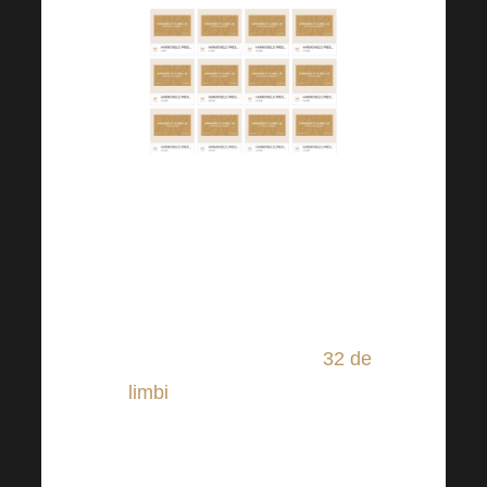
Prezentările în format PDF au
fost încărcate în Office Save
(secțiunea „Descărcări”). În
prezent aveți cea mai recentă
prezentare PDF a Harmonelo
versiunea 9.2 în aceste
32 de
limbi
Bulgară, croată, cehă,
daneză, olandeză, engleză,
estonă, finlandeză, franceză,