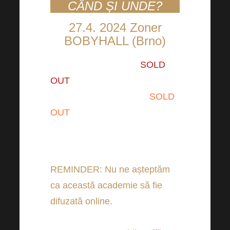
CÂND ȘI UNDE?
27.4. 2024 Zoner
BOBYHALL (Brno)
Primul val – 690 CZK
SOLD
OUT
Al doilea val – 790 CZK
SOLD
OUT
749 CZK/pc – bilet de grup (30
buc)
REMINDER: Nu ne așteptăm
ca această academie să fie
difuzată online.
Așa că
achiziționați-le pe ale dvs. cât