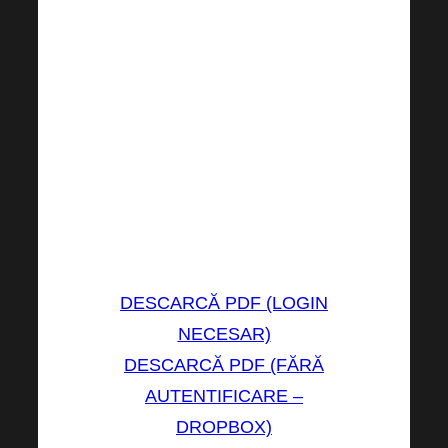
germană, greacă, maghiară,
irlandeză, italiană, lituaniană,
letonă, malteză, norvegiană,
poloneză, portugheză, română,
rusă, scoțiană, sârbă, slovacă,
slovenă, spaniolă, suedeză,
suedeză, turcă, ucraineană și
vietnameză – lăsați-le să
servească!
DESCARCĂ PDF (LOGIN
NECESAR)
DESCARCĂ PDF (FĂRĂ
AUTENTIFICARE –
DROPBOX)