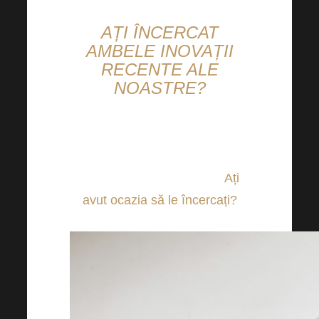
AȚI ÎNCERCAT
AMBELE INOVAȚII
RECENTE ALE
NOASTRE?
Recenta Academie Harmonelo
a fost marcată de dezvăluirea a
două produse deosebite.
Ați
avut ocazia să le încercați?