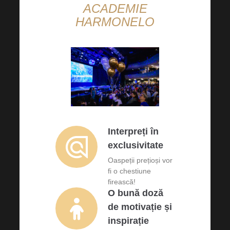
ACADEMIE
HARMONELO
Interpreți în
exclusivitate
Oaspeții prețioși vor
fi o chestiune
firească!
O bună doză
de motivație și
inspirație