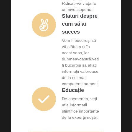
Ridicați-vă viața la
un nivel superior.
Sfaturi despre
cum să ai
succes
Vom fi bucuroși să
vă sfătuim și în
acest sens, iar
dumneavoastră veți
fi bucuroși să aflați
informații valoroase
de la cei mai
competenți oameni.
Educație
De asemenea, veți
afla informații
științifice importante
de la experții noștri.