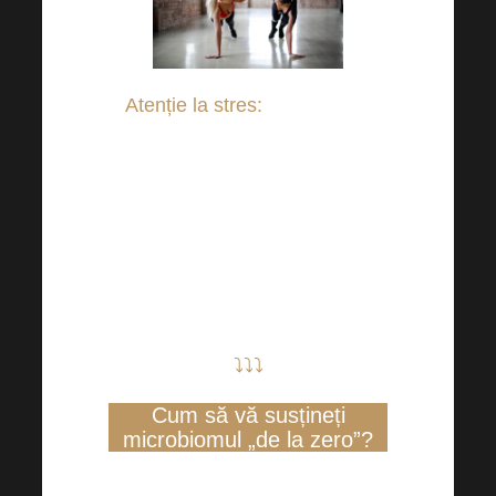
Atenție la stres:
Încearcă să
încorporezi în rutina ta mai
multe activități care te fac
fericită, încearcă yoga, plimbări
în natură sau orice altceva care
îți poate aduce un zâmbet pe
față.
⤵⤵⤵
Cum să vă susțineți
microbiomul „de la zero”?
Vă recomandăm să încercați