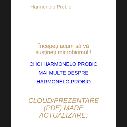
Harmonelo Probio
care poate
servi ca un bun început în
îngrijirea microbiomului
dumneavoastră.
Începeți acum să vă
susțineți microbiomul !
CHCI HARMONELO PROBIO
MAI MULTE DESPRE
HARMONELO PROBIO
CLOUD/PREZENTARE
(PDF) MARE
ACTUALIZARE: