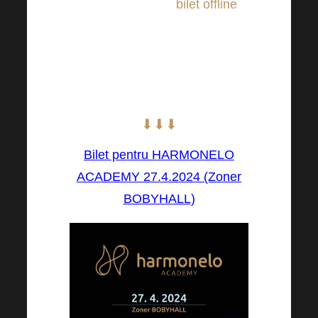
mai curând posibil
bilet offline
pentru a putea fi alături de noi
în direct! Acum este șansa ta
de a pune mâna pe ea la un
preț de chilipir!
⬇⬇⬇
Bilet pentru HARMONELO
ACADEMY 27.4.2024 (Zoner
BOBYHALL)