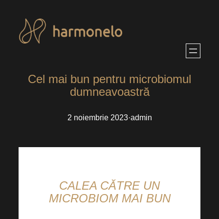
Sari
la
conținut
Cel mai bun pentru microbiomul
dumneavoastră
2 noiembrie 2023
·
admin
CALEA CĂTRE UN
MICROBIOM MAI BUN