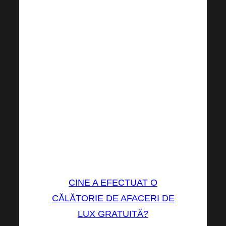
de lux la care își trimite
membrii calificați.
Dacă munciți din greu tot anul,
puteți ajunge în paradis, într-un
loc luxos pentru o vacanță de
neuitat, plătită integral de
HARMONELO.
Nu-i așa că este o motivație
grozavă?
CINE A EFECTUAT O
CĂLĂTORIE DE AFACERI DE
LUX GRATUITĂ?