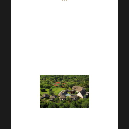
Se apropie, eforturile depuse
de-a lungul anului au dat
roade. Vă așteaptă un
Mauritius magic. Credem că
aceasta va fi o altă experiență
de neuitat într-un hotel de cinci
stele cu servicii all-inclusive.
Dacă ați ratat Mauritius, nu
disperați, o nouă competiție