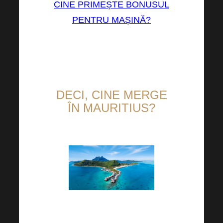
CINE PRIMEȘTE BONUSUL
PENTRU MAȘINĂ?
DECI, CINE MERGE
ÎN MAURITIUS?
În fiecare an, HARMONELO
planifică 1-2 sejururi de afaceri