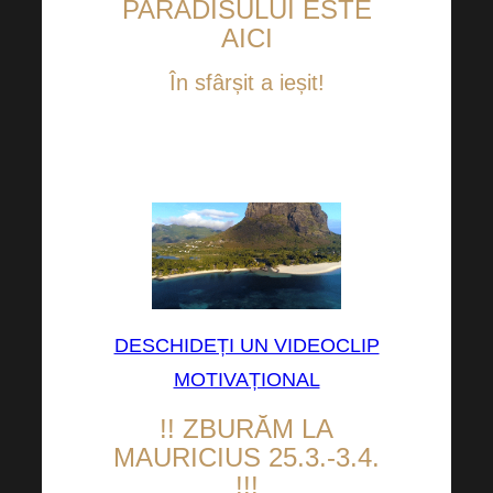
PARADISULUI ESTE
AICI
În sfârșit a ieșit!
Putem deja să vă spunem
numele destinației de vis…
DESCHIDEȚI UN VIDEOCLIP
MOTIVAȚIONAL
!! ZBURĂM LA
MAURICIUS 25.3.-3.4.
!!!