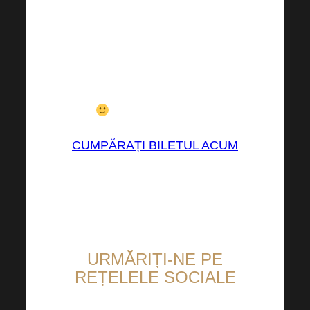
biletului continuă să
crească, așa că nu
întârziați!
Aștept cu nerăbdare să te
văd în sfârșit în persoană!
CUMPĂRAȚI BILETUL ACUM
URMĂRIȚI-NE PE
REȚELELE SOCIALE