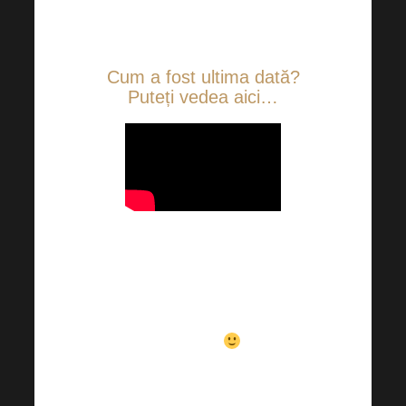
Cum a fost ultima dată?
Puteți vedea aici…
Aceste vacanțe sunt pur și
simplu de neuitat…
Așteptăm cu nerăbdare să vă
vedem!