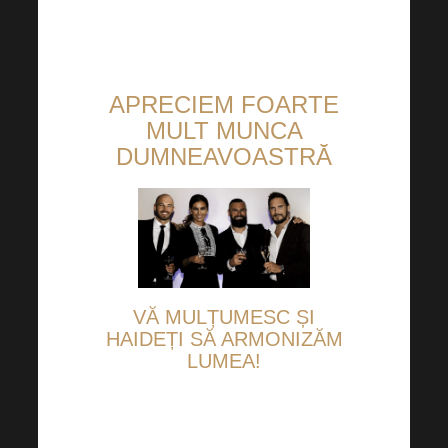
APRECIEM FOARTE
MULT MUNCA
DUMNEAVOASTRĂ
VĂ MULȚUMESC ȘI
HAIDEȚI SĂ ARMONIZĂM
LUMEA!