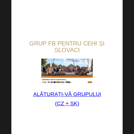
(achiziție pentru 60+ puncte PV
sau mai mult)
.
GRUP FB PENTRU CEHI ȘI
SLOVACI
ALĂTURAȚI-VĂ GRUPULUI
(CZ + SK)