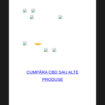
asemenea, și ei au recenzii mari.
Dacă n-aș fi văzut cu ochii
mei
n-aș fi crezut
. În 2h
după ce a luat CBD era viu, a
început să alerge în jurul
apartamentului, era doar el din nou.
. Wow, sunt din nou
entuziasmat.
. „
– Lucie Weissová
CUMPĂRA CBD SAU ALTE
PRODUSE