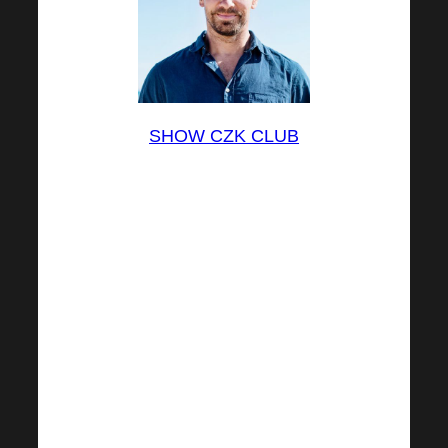
SHOW CZK CLUB
Felicitările noastre sincere
pentru toți noii noștri milionari
care au contribuit la realizarea
vieții lor de vis cu
HARMONELO, ajutându-i pe
alții.
Vă mulțumim că ajutați alți