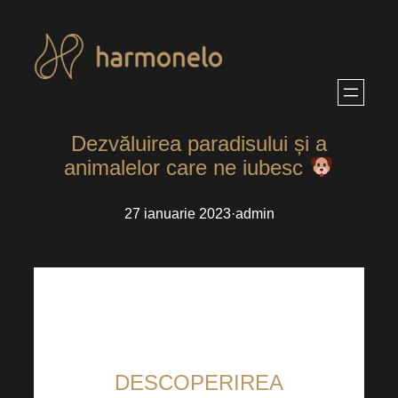
Sari
la
conținut
Dezvăluirea paradisului și a
animalelor care ne iubesc
27 ianuarie 2023
·
admin
DESCOPERIREA