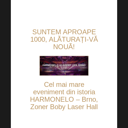
SUNTEM APROAPE
1000, ALĂTURAȚI-VĂ
NOUĂ!
Cel
mai mare
eveniment din istoria
HARMONELO
– Brno,
Zoner Boby Laser Hall
Vom sărbători realizările