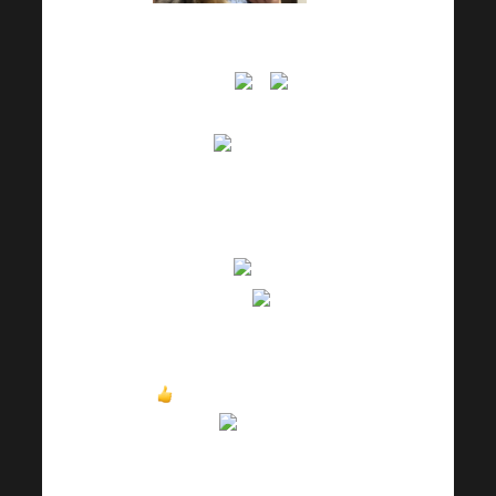
„
Trebuie să împărtășesc propria
mea experiență
. Câinele
nostru a vomitat toată ziua, diareea
a fost brutală
. Nu avem
absolut nicio idee despre ce a
mâncat, nu mânca nimic special
acasă. Probabil că a lins ceva în
timp ce mergea.
Nu este deloc
bolnav, are 10 ani.
Înainte de a
zbura la veterinar i-am dat
probioticele grozave pe care le am
acasă
. El a fost dat un singur
20ml de CBD
Tocmai am citit
experiențe de oameni care dau
Harmonelo la animale, de