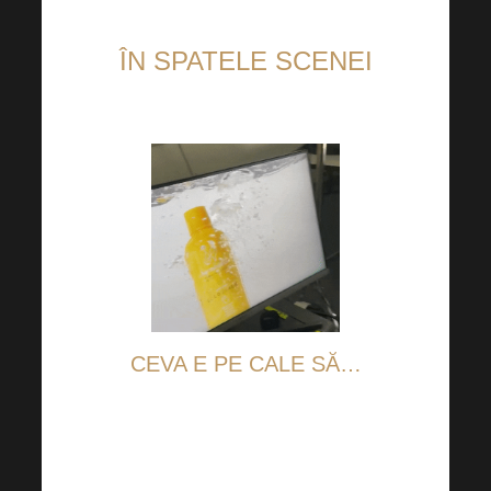
ÎN SPATELE SCENEI
CEVA E PE CALE SĂ…
Ați fost vreodată la o filmare
pentru o reclamă TV? Iată o
mică mostră din culisele