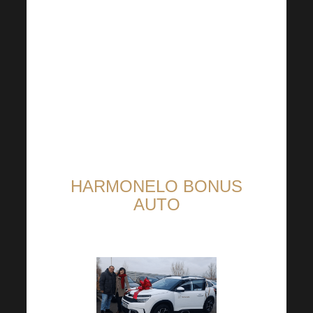
oameni să aibă o viață mai
sănătoasă, mai bogată și mai
liberă!
HARMONELO BONUS
AUTO