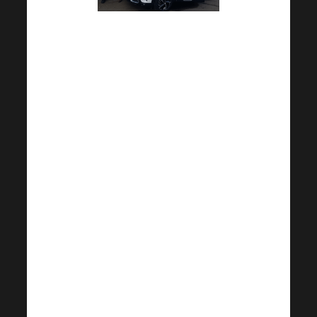
Știi că, de la o anumită cifră de
afaceri, îți poți pune mașina ta
albă și frumoasă (care nu este
mai veche de 5 ani) și
HARMONELO îți va plăti un
BONUS AUTO
lunar pe lângă
comisioanele tale?
Pentru a afla cine profită deja
de acest beneficiu și câte
mașiniHARMONELO
puteți
vedea deja pe șosea, faceți clic
pe butonul de mai jos!