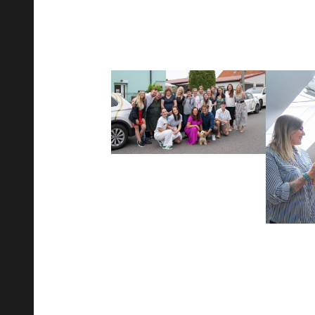
Wzajemne wsparcie, motywacja i i
pomoże Ci osiągnąć lepsze 