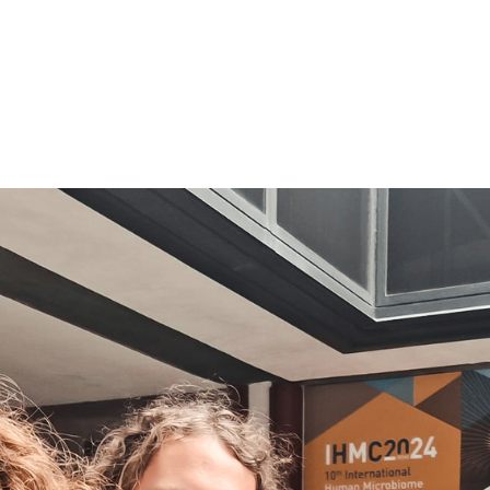
ratories byli częścią Międzynarodowego Konsorcjum M
 zainicjowany w 2008 roku na wczesnym etapie badań 
dla profesjonalistów, badaczy i firm zainteresowanych no
Nie mogło zabraknąć naszego laboratorium.