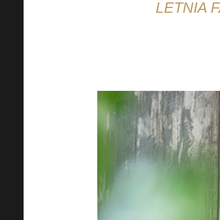
LETNIA 
Ciesz się pełnią lata dzięki nas
składników, które Twoje zdrowie z
możesz nawet zmiksować pyszny 