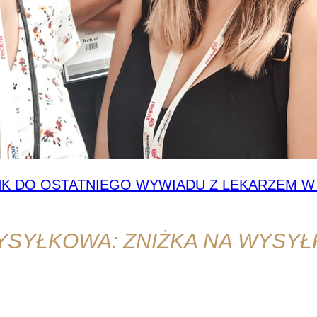
NK DO OSTATNIEGO WYWIADU Z LEKARZEM W
SYŁKOWA: ZNIŻKA NA WYSYŁK
Obowiązuje tylko w Czechach i SK w punktach sprzedaży