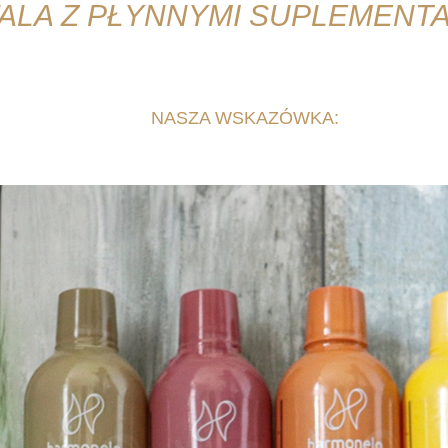
FALA Z PŁYNNYMI SUPLEMENT
zym suplementom diety w płynie! Każdy suplement w płyni
 pewnością doceni!
NASZA WSKAZÓWKA:
Z pomocą na
letni napój, wystarczy dodać zioła, lód, owoce i pysz