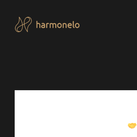
Przejdź
do
treści