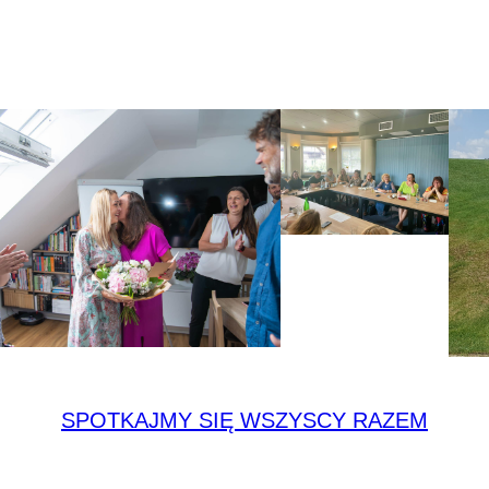
nspiracja. To też jest Harmonelo. Chętnie obejrzymy ws
wyniki. Co jeszcze nowego w Harmonel? Dowiedz się w
SPOTKAJMY SIĘ WSZYSCY RAZEM