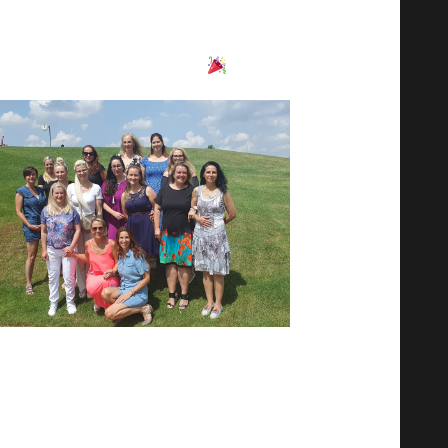
zystkie Twoje spotkania razem, co
 najnowszym newsletterze
.