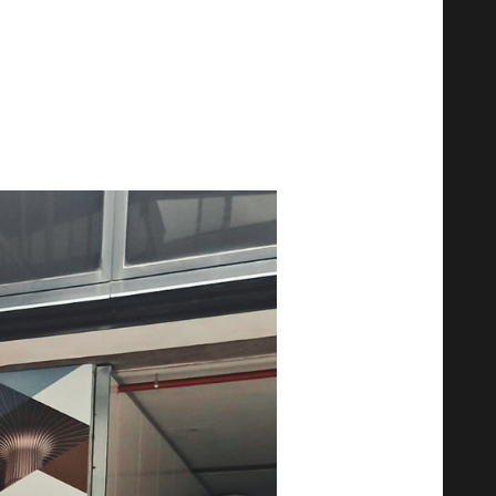
ikrobiomu (IHMC) w Rzymie.
nad ludzkim mikrobiomem. Z biegiem
wymi osiągnięciami w tej dziedzinie.