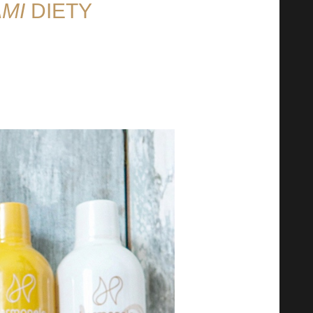
AMI
DIETY
e zawiera koktajl kilku aktywnych
szych płynnych suplementów diety
na kombinacja jest gotowa rano.