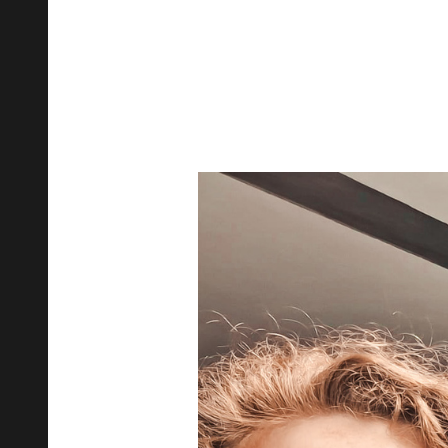
Naukowcy z Harmonelo Labo
Ten międzynarodowy kongres został
czasu stał się punktem odniesienia 