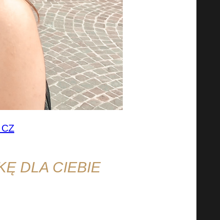
 CZ
Ę DLA CIEBIE
.