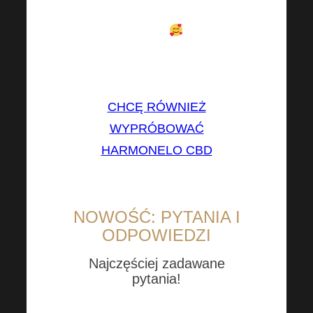
dnia, bez bólu głowy i 
kaca 
-Anastasiya Kobzeva
CHCĘ RÓWNIEŻ
WYPRÓBOWAĆ
HARMONELO CBD
NOWOŚĆ: PYTANIA I
ODPOWIEDZI
Najczęściej zadawane
pytania!