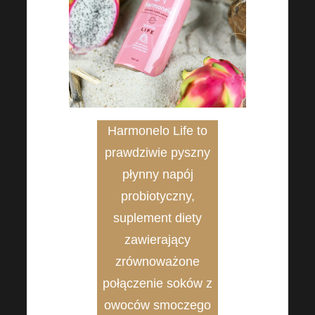
Harmonelo Life
to
prawdziwie pyszny
płynny napój
probiotyczny,
suplement diety
zawierający
zrównoważone
połączenie soków z
owoców smoczego