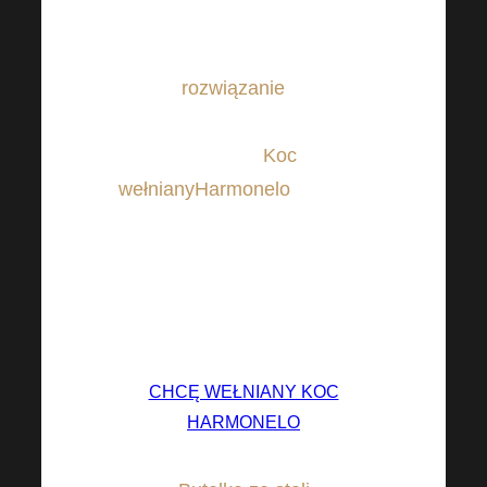
poranki i wieczory nie należą
do najcieplejszych. Mamy
jednak
rozwiązanie
także dla
takich sytuacji! Wypróbuj go z
naszym
Koc
wełnianyHarmonelo
który nie
tylko zapewnia ciepło, ale także
idealnie pasuje do każdego
wnętrza. Może to być również
odpowiedni prezent.
CHCĘ WEŁNIANY KOC
HARMONELO