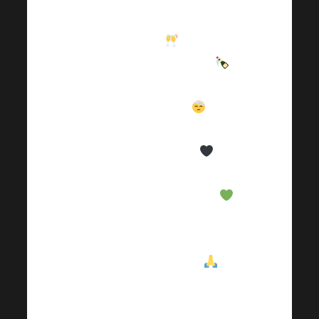
dzień dla nas 
dziewczyn i 
ktoś się 
nawet trochę upił 
. 
No i rano 
oczywiście...
.  

Więc powiem ci mój 
przepis: 
CBD
podwójna dawka rano +
Life
 with 
Vitality
. 
Wierzcie lub nie, ale 
mój ból głowy zniknął 
w ciągu 30 minut
.  

Życzę wszystkim 
pięknego wiosennego 