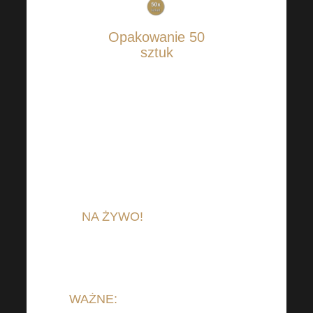
Opakowanie 50
sztuk
24.500 CZK /
1046,06 EUR
(1 bilet =
490 CZK /
20,92
EUR)
Wreszcie możemy spotkać się
NA ŻYWO!
Nie przegap tej
wyjątkowej okazji.
WAŻNE:
Aby zakupić BILET na