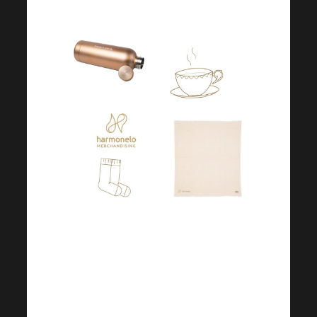
Chociaż może się wydawać, że
zimne dni wkrótce się skończą,
pogoda jest trudna do
przewidzenia. Szczególnie