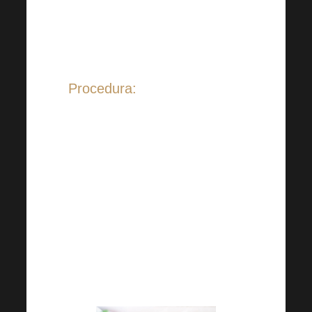
Harmonelo (możemy
polecić np.
Harmonelo
Life
)
Procedura:
Umieść owoce, warzywa i
wodę w blenderze.
Zmiksuj do uzyskania
gładkiej konsystencji i w
razie potrzeby dodaj
wodę. W razie potrzeby
można dodać kostki lodu.
*
Przepis na 2 porcje
.