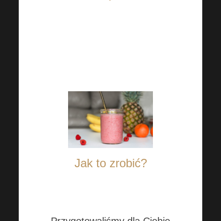
Możesz z łatwością
przygotować zbilansowane
odżywczo koktajle w domu!
Jak to zrobić?