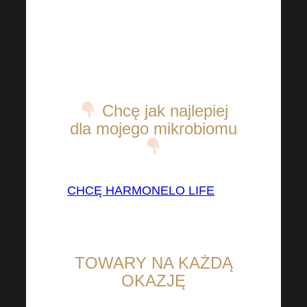
Słodzony rozpuszczalnym
błonnikiem o działaniu
probiotycznym
Niski indeks glikemiczny
Chcę jak najlepiej
dla mojego mikrobiomu
CHCĘ HARMONELO LIFE
TOWARY NA KAŻDĄ
OKAZJĘ