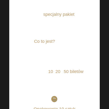
podwyższona, ale mamy dla
Was
specjalny pakiet
!
Wysłuchaliśmy Waszych
sugestii i propozycji zmian.
Co to jest?
W sklepie
internetowym można teraz
znaleźć pakiety biletów
Harmonelo Academy
obejmujące
10
,
20
i
50
biletów
.
Wszystkie ceny w tych
pakietach są obniżone!
Opakowanie 10 sztuk