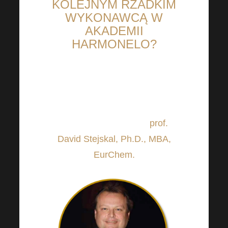
KOLEJNYM RZADKIM
WYKONAWCĄ W
AKADEMII
HARMONELO?
Dziś przedstawiamy kolejnego
rzadkiego mówcę w Harmonelo
Academy, którym jest
prof.
David Stejskal, Ph.D., MBA,
EurChem.