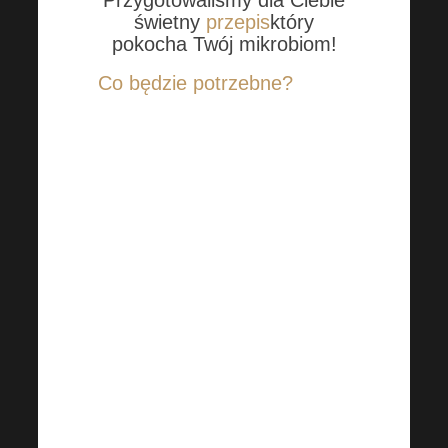
Przygotowaliśmy dla Ciebie
świetny
przepis
który
pokocha Twój mikrobiom!
Co będzie potrzebne?
1 gruszka
1 średni banan
2 szklanki zielonych
warzyw liściastych
1 szklanka niesłodzonego
białego jogurtu lub kefiru
Mała łyżeczka masła
orzechowego
1/2-1 szklanka wody
Miarka ulubionego
płynnego produktu