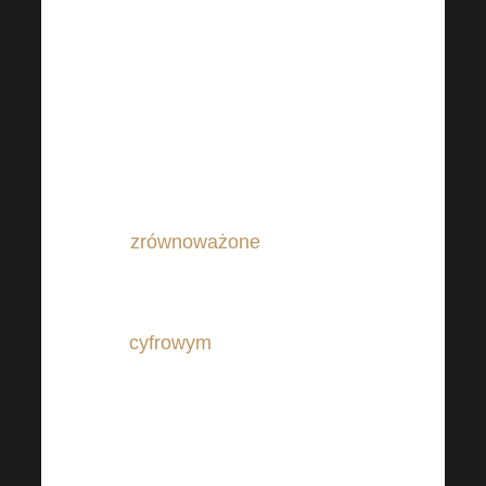
pozostałych makroskładników
odżywczych (białek i
tłuszczów) podczas detoksu i
stosowanie głównie
węglowodanów w diecie nie
jest dobrym rozwiązaniem. Daj
miejsce rzeczom, które są
zrównoważone
w dłuższej
perspektywie. Wielki detoks
może być również detoksem
cyfrowym
. Po prostu odłóż
telefon i wyjdź na świeże
powietrze. Możesz także
urozmaicić swój ulubiony
koktajl dzięki naszym