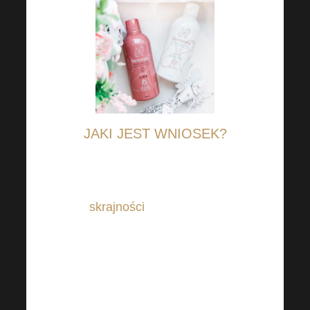
JAKI JEST WNIOSEK?
W tym przypadku również nie
warto uciekać się do
skrajności
. Na przykład,
możesz rozjaśnić swoją dietę,
aby zawierała więcej owoców,
warzyw i błonnika. Z drugiej
strony, zaniedbanie