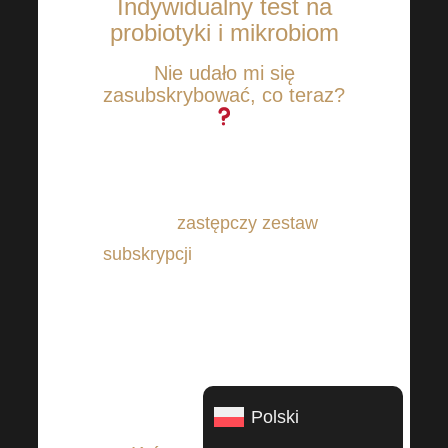
Indywidualny test na
probiotyki i mikrobiom
Nie udało mi się
zasubskrybować, co teraz?
Nie martw się, jeśli subskrypcja
się nie powiedzie, możesz
kupić
zastępczy zestaw
subskrypcji
. Nie martw się, nie
płacisz ponownie za całą
usługę, tylko za nowy zestaw
subskrypcji. Prosimy o kontakt
z naszym zespołem wsparcia w
tej sprawie.
Polski