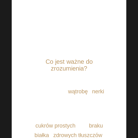
niezliczone zachęty na temat
różnych detoksów.
Które z nich
naprawdę mają sens?
Tego
wszystkiego dowiesz się z
dzisiejszego wpisu.
Co jest ważne do
zrozumienia?
Detoksykacja jest wykonywana
głównie przez
wątrobę
i
nerki
.
Niektóre koktajle mogą być
przyzwoitym rezerwuarem
cukrów prostych
przy
braku
białka
i
zdrowych tłuszczów
.