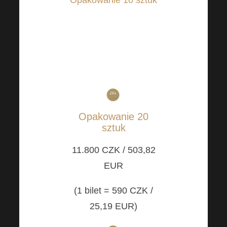
6.990 CZK / 298,45
EUR
(1 bilet =
690 CZK
/
29,46 EUR)
Opakowanie 20
sztuk
11.800 CZK / 503,82
EUR
(1 bilet =
590 CZK /
25,19
EUR)