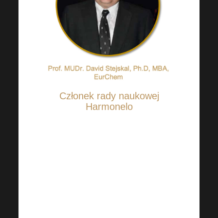
Członek rady naukowej
Harmonelo
Profesor ukończył Wydział
Lekarski Uniwersytetu
Palackiego w Ołomuńcu
(choroby wewnętrzne,
cukrzyca i biochemia
kliniczna).