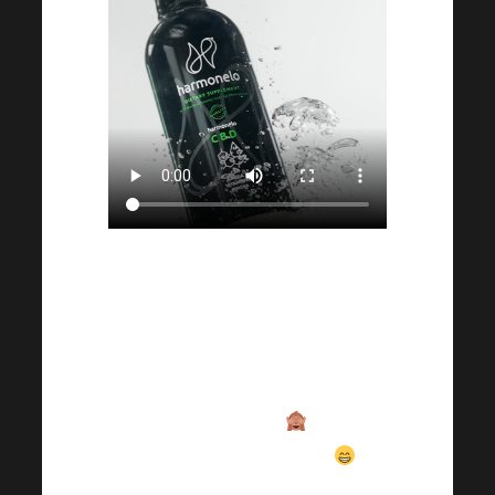
" 
Miłego dnia 
wszystkim w grupie, 
chciałbym podzielić 
się z wami moim 
doświadczeniem
: Jak 
walczyć z kacem. 
Wczoraj był wspaniały 