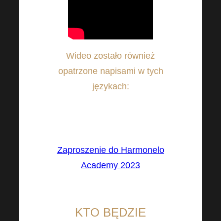
Wideo zostało również
opatrzone napisami w tych
językach:
CZ, SK, EN, DE, HU, RO, IT,
ES, FR, PL, BG, GR, RU
Zaproszenie do Harmonelo
Academy 2023
KTO BĘDZIE