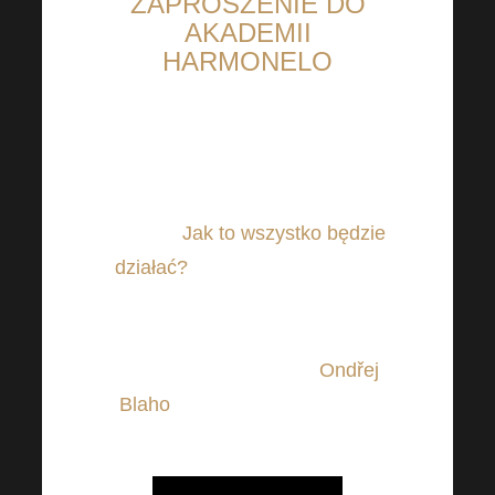
ZAPROSZENIE DO
AKADEMII
HARMONELO
Nadchodzi! Harmonelo
Academy jest dosłownie za
rogiem.
Jak to wszystko będzie
działać?
Podsumowaliśmy dla
ciebie najbardziej podstawowe
informacje za pomocą nowego
wideo, w którym wielki
Ondřej
Blaho
opowie ci wszystko, co
najważniejsze.