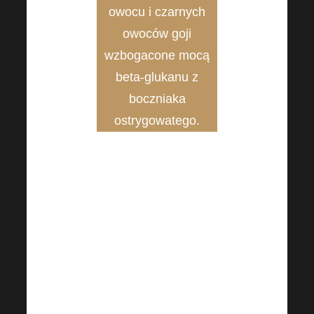
owocu i czarnych
owoców goji
wzbogacone mocą
beta-glukanu z
boczniaka
ostrygowatego.
Szybkie wchłanianie
(wysoka biodostępność
składników aktywnych)
Łatwy w użyciu
Wspieranie mikrobioty
jelitowej
Nie zawiera glutenu ani
składników mlecznych.