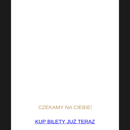
AKADEMIĘ LIVE OFFLINE
22.04.2023, nic nie wysyłamy
pocztą. Wszystko odbywa się
elektronicznie, więc nie trzeba
drukować biletu. W punkcie
akredytacyjnym przy wejściu
należy okazać dowód
tożsamości i imię i nazwisko.
Należy również mieć przy sobie
dowód tożsamości (w celu
sprawdzenia).
CZEKAMY NA CIEBIE!
KUP BILETY JUŻ TERAZ