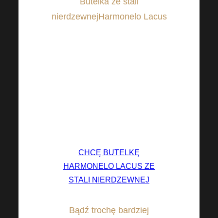
Butelka ze stali
nierdzewnejHarmonelo Lacus
idealnie pasuje do Twojego
wyposażenia. Na pierwszy rzut
oka zachwyca ponadczasowym
i gustownym designem. Może
być towarzyszem nie tylko w
chłodne dni, ale także o każdej
porze roku.
CHCĘ BUTELKĘ
HARMONELO LACUS ZE
STALI NIERDZEWNEJ
Bądź trochę bardziej