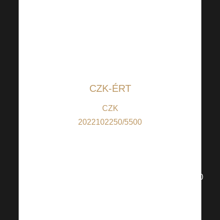
szánt összeget,
majd küldje el a
Raiffeisenbanknál
vezetett átlátható
számlákra:
CZK-ÉRT
CZK
2022102250/5500
(CZK-ban történő
befizetések
esetén); IBAN:
CZ66550000000000002022102250
(nem CZ-ból
származó
befizetések