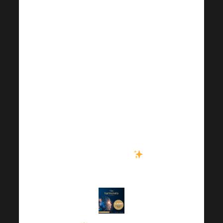
hogy jegyet
vegyél a
következő
Harmonelo
Academyre.
Jegyek most
kedvezményes
áron! Tehát
mindenképpen
éljen ezzel a
lehetőséggel
.