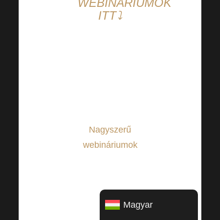
WEBINÁRIUMOK
ITT⤵
Tudja, mire
számíthat az
elkövetkező
hetekben?
Nagyszerű
webináriumok
amelyeket
otthonról is
kényelmesen
Magyar
megnézhet.