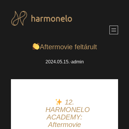
Ugrás
a
tartalomhoz
Aftermovie feltárult
2024.05.15.
·
admin
12.
HARMONELO
ACADEMY:
Aftermovie