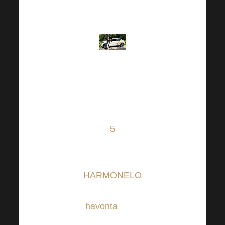
Harmonelo is
kínál?
Egy bizonyos
forgalomtól
kezdve
felragaszthatja
szép,
5
évnél
fiatalabb fehér
autóját.
HARMONELO
akkor lesz
havonta
extra
AUTÓBONUST