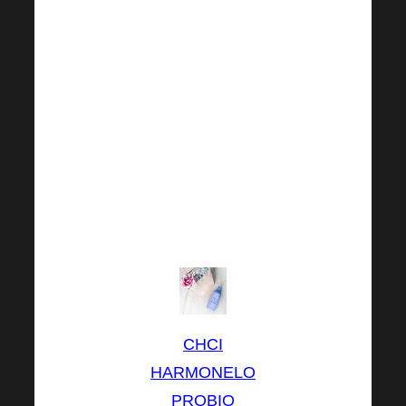
elmúlt, de
bármikor
máskor is
boldoggá
teheted
szeretteidet!
Próbálja ki a
Harmonelo
Probio-val!
CHCI
HARMONELO
PROBIO