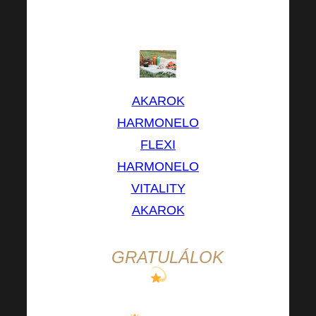
az idődet?
Szóljon nekünk.
AKAROK
HARMONELO
FLEXI
HARMONELO
VITALITY
AKAROK
GRATULÁLOK