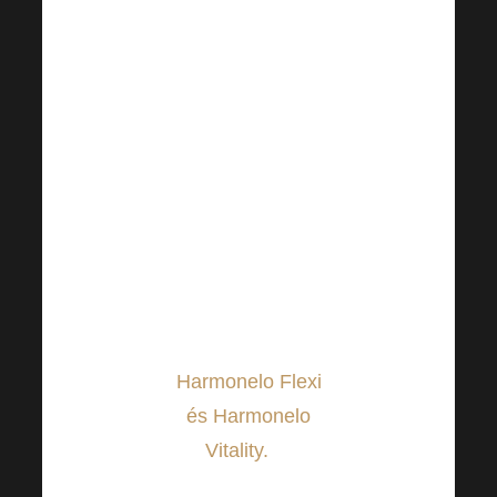
piknikhangulat,
és élvezze az
első napsütéses
napokat. Hogy a
piknik még
tökéletesebb
legyen, ne
felejtsen el két
nagyszerű
társat
csomagolni:
Harmonelo Flexi
és Harmonelo
Vitality.
. A
Vitality biztosítja