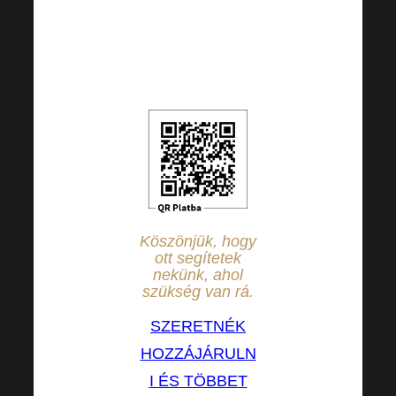
az összeget saját
belátása szerint
módosíthatja.
Köszönjük, hogy
ott segítetek
nekünk, ahol
szükség van rá.
SZERETNÉK
HOZZÁJÁRULN
I ÉS TÖBBET