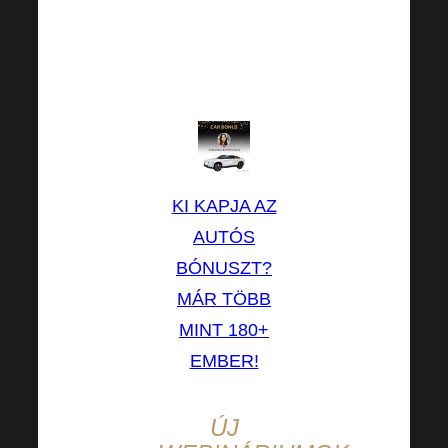
fizet a
jutalékodhoz. És
ez kifizetődő.
KI KAPJA AZ
AUTÓS
BÓNUSZT?
MÁR TÖBB
MINT 180+
EMBER!
ÚJ