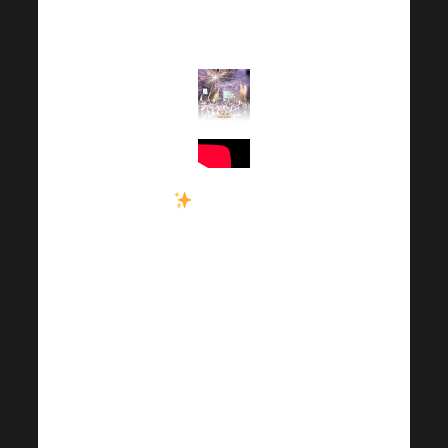
pillanatot
felidézhetünk.
Tetszett a
legutóbbi
Harmonelo
Academy? Ha
igen, akkor
máris van egy
egyedülálló
lehetőséged,