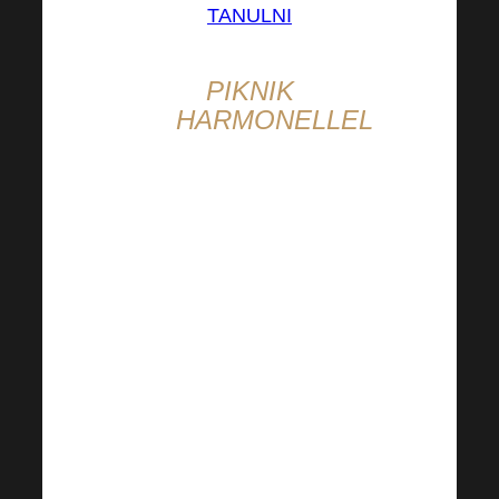
TANULNI
PIKNIK
HARMONELLEL
Szeretne
romantikus időt
tölteni kettesben
vagy egy
kellemes estét a
barátaival?
Engedje, hogy
magával
ragadja a