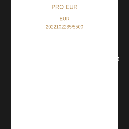
PRO EUR
EUR
2022102285/5500
(EUR-ban történő
hozzájárulás
esetén); IBAN:
CZ91550000000000002022102285
(a Csehországon
kívüli országokból
származó
hozzájárulások
esetén); BIC:
RZBCCZPP
A QR-kód 5 euróra
van beállítva, de