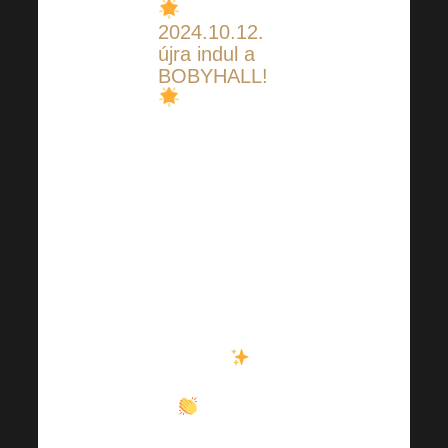
2024.10.12.
újra indul a
BOBYHALL!
Szeretnél
velünk lenni a
következő, 13.
Harmonelo
ACADEMY-n?
A téma az
emberi energia
lesz
!
A jegyek
most a