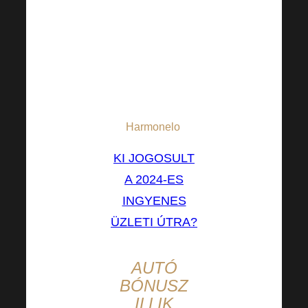
beteljesedik!
* Az összes
nyertes
tartózkodását a
vállalat teljes
mértékben fedezi.
Harmonelo
.
KI JOGOSULT
A 2024-ES
INGYENES
ÜZLETI ÚTRA?
AUTÓ
BÓNUSZ
ILLIK