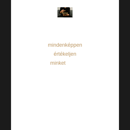
Akár elégedett
vagy, akár nem,
mindenképpen
értékeljen
minket
, hogy
egyre jobbak és
jobbak
lehessünk az
Ön számára –
köszönjük, hogy
szán egy percet
értékes idejéből!