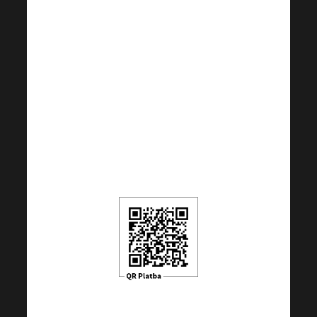
esetén); BIC:
RZBCCZP
A QR-kód 100
CZK-ra van
beállítva, de az
összeget saját
belátása szerint
módosíthatja.