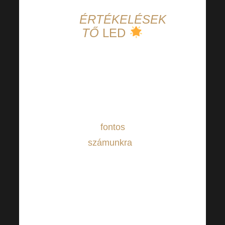
ÉRTÉKELÉSEK
TŐ
LED
Az Ön
visszajelzése
fontos
számunkra
fontos
számunkra
.
Ezért kérjük,
tudassa velünk,
mennyire
elégedett
termékeinkkel!