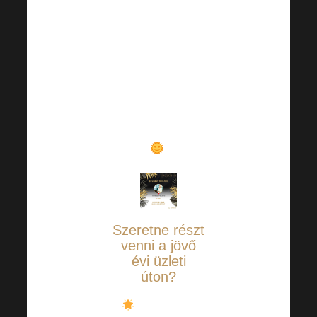
Valóban nagyon
gratulálok.
Örülünk, hogy
nagyszerű
inspiráció vagy
mások számára
.
Szeretne részt
venni a jövő
évi üzleti
úton?
A szabályok