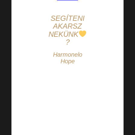
SEGÍTENI
AKARSZ
NEKÜNK
?
Harmonelo
Hope
Segítsen
továbbra is
velünk, és
támogassa a
Harmonelo
Hope más