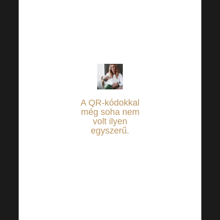
projektjeit.
Segítsünk
együtt ott, ahol
szükség van rá.
A QR-kódokkal
még soha nem
volt ilyen
egyszerű
.
Csak jelentkezzen
be online banki
szolgáltatásaiba,
és állítsa be a
rászorulók
megsegítésére