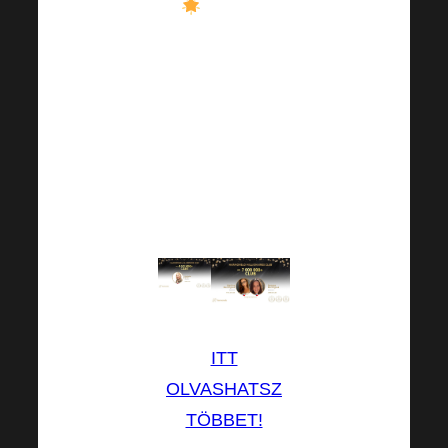
Nagyon
örülünk minden
sikerednek!
Örülünk, hogy
nap mint nap
haladsz előre,
és valóra váltod
az álmaidat.
ITT
OLVASHATSZ
TÖBBET!