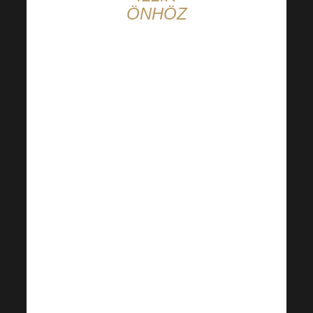
ÖNHÖZ
Az autós
bónusz
határozottan illik
hozzád! Sok
boldog és
biztonságos
kilométereket
kívánunk. Tudsz
mindent erről a
nagyszerű
előnyről, amit a