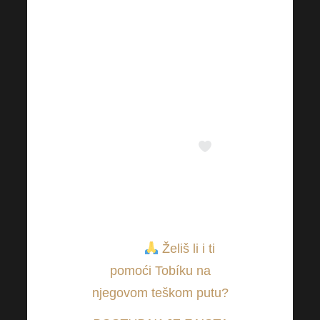
moderna medicina i
rehabilitacija mogu
ponuditi. Svaka pomoć,
bilo financijska ili
psihološka, ​​neizmjerna
je podrška za Tobíka i
njegovu obitelj.
Hvala svima koji stoje
uz njega i pomažu mu
na njegovom putu s
nama.
Želiš li i ti
pomoći Tobíku na
njegovom teškom putu?