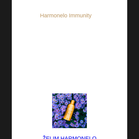
sve odjednom.
Zašto?
Harmonelo Immunity
će
učinkovito podržati vaš
imunitet i nadoknaditi
vitamin D koji je
deficitaran kod velikog
dijela populacije,
posebno u zimskim
mjesecima!
ŽELIM HARMONELO