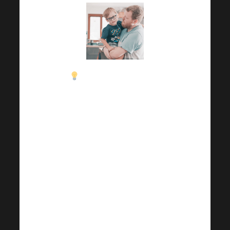
Fizioterapija, radna
terapija, vid i logoped
su među postupcima
kojima se Tobík
redovito podvrgava.
Hipoterapija i
neurorehabilitacija u
Centru Hájek pomažu
mu ne samo fizički, već
i psihički, kako bi se