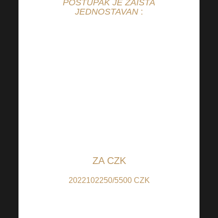
POSTUPAK JE ZAISTA
JEDNOSTAVAN
:
Samo se prijavite u svoje
internet bankarstvo i prema
vlastitom nahođenju
prilagodite postavljeni
iznos kako biste pomogli
potrebitima i pošaljite ga
na transparentne račune
koji se vode u
Raiffeisenbank:
ZA CZK
2022102250/5500 CZK
(za doprinose u CZK);
IBAN: