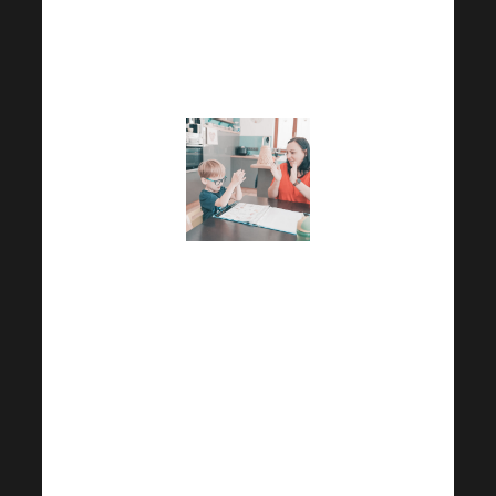
bolje primijenio i
poboljšao svoje
motoričke sposobnosti.
Međutim, ova njega
zahtijeva dosta
vremena i financijskih
sredstava. Bez podrške
ljubaznih ljudi bilo bi
teško Tobíku pružiti ono
najbolje što mu