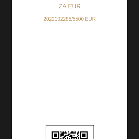
ZA EUR
2022102285/5500 EUR
(za doprinose u EUR);
IBAN:
CZ9155000000002022102285
(za priloge iz drugih
zemalja osim CZ); BIC:
RZBCCZPP
QR kod je postavljen na 5
EUR, ali možete
promijeniti iznos prema
vlastitom nahođenju.