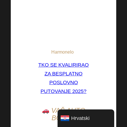
obitelji. Tko god se
sada u to nagne, ispunit
će mu se!
* Boravak za sve dobitnike
u potpunosti pokriva
Harmonelo
.
TKO SE KVALIRIRAO
ZA BESPLATNO
POSLOVNO
PUTOVANJE 2025?
VAŠ AUTO
BONUS
Hrvatski