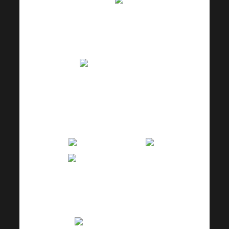
narudžbe.
Dobio
sam novi kontakt, pa
smo se javili, čekam
broj telefona. poziv.
Zovem svog
poslovnog partnera,
razgovaram o
prikladnim proizvodima
za njezine nove klijente.
Komunikacije
I danas sam dobio
neke gadne komentare
na jednu grupu za
MLM, očekujem otkaz.
Uspavaj čopor