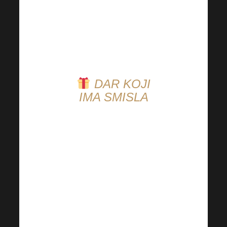
Ne znate koji biste
isprobali? Isprobajte ih
sve!
DAR KOJI
IMA SMISLA
Ove godine dajte ono
najvrjednije što možete.
Podržite zdravlje svojih
najmilijih uz pomoć
naših jedinstvenih
tekućih dodataka
prehrani! Probajte, na