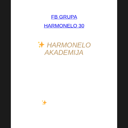
Ovdje je sve bitno:
FB GRUPA
HARMONELO 30
HARMONELO
AKADEMIJA
Imate li već svoju kartu
? Kapaciteti se polako
ali sigurno popunjavaju!
Jeste li propustili
jesensku Harmonelo
akademiju koja se