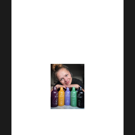
djece i brzo se spoji na
Zoom.
“ opisuje svoj dan
u sklopu 30-dnevnog
izazova zgodna majka i
harmonikašica Erika
Zbořilová.
U sklopu 30-dnevnog
izazova često imate