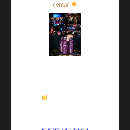
centar
Želite li biti s nama na
Harmonelo ACADEMY
14th?
Ulaznice su sada
dostupne po super
cijeni!