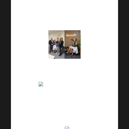
opisuje Iva Kolářová na
FB grupi 30-dnevnog
izazova.
“
Sutradan imamo 3
djece i Harmonelo ..
. Ako nešto volite,
to je stil života. Danas
sam komunicirao s
postojećim klijentima:
ispravljam dodatne