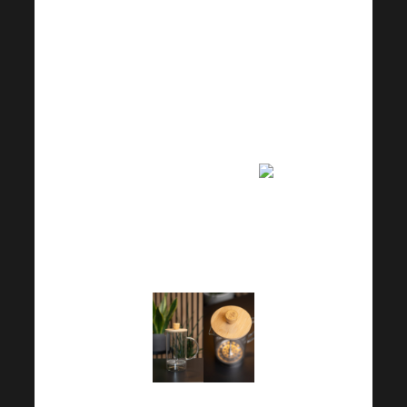
priliku i natjecati se.
Zadnji put je bio
natječaj za ovu
prekrasnu francusku
prešu s poklopcem od
bambusa i ugraviranim
Harmonelo logom!
Dobitnike je izvukao
partner i direktor tvrtke
Ondřej Nedoma.