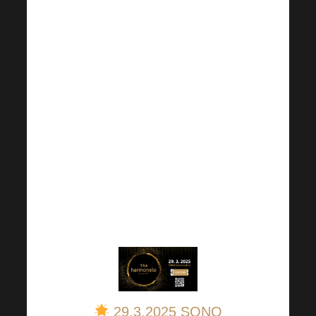
održala u listopadu?
Nema veze, jer već 29.
ožujka 2025. ponovno
se održava Harmonelo
akademija. Ne
propustite sljedeći val
inspirativnih govornika,
dragocjenog znanja i
iskustva i izvrsnog
programa. Osigurajte
svoju ulaznicu
DANAS
!
29.3.2025 SONO