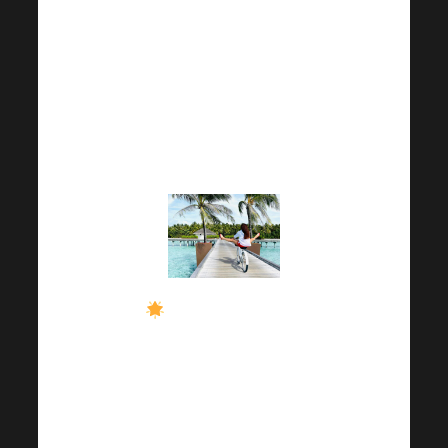
dobitnika egzotičnog
VIP Harmonelo
poslovnog putovanja s
vlasnicima je 10 (prema
najvećem broju
vouchera).
Broj dobitnika za
klasično europsko
poslovno putovanje
tada je neograničen i
moguć s članovima