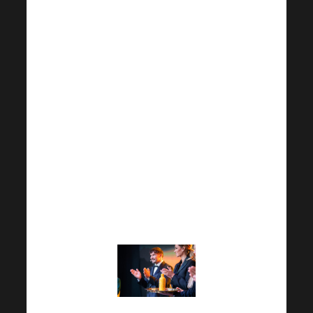
“Popravak. Cijenimo
svu energiju koju ste
uložili u 30-dnevni
izazov. Vaši napori su
inspirativni. Zapamtite,
zajedno možemo
postići sjajne rezultate!
Nastavite s dobrim
radom – vaš pozitivan
stav čini veliku razliku!”
Vaš Harmonelo tim