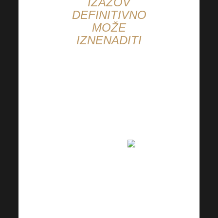
IZAZOV
DEFINITIVNO
MOŽE
IZNENADITI
“Danas je bio savršen
dan proveden s
menadžmentom tvrtke
Harmonelo , gdje smo
osim snimanja intervjua
s Diamantyjem
,
mogli su provesti cijelo
poslijepodne u društvu
Moničkyja i Ondre i
razgovarati o poslu,”