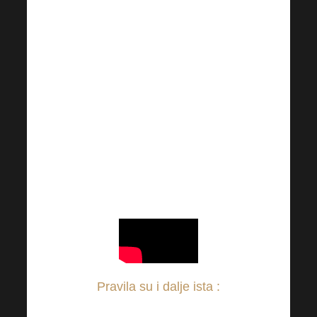
sljedeće putovanje u
raj, nadolazeće
Harmonelo poslovno
putovanje! Marljiv i
kontinuiran rad osnovni
je preduvjet za
ostvarivanje ove
nevjerojatne
pogodnosti!
Pravila su i dalje ista
:
uzmite najmanje 2 (ili