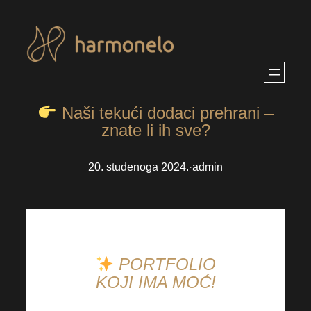
Skoči
do
sadržaja
Naši tekući dodaci prehrani –
znate li ih sve?
20. studenoga 2024.
·
admin
PORTFOLIO
KOJI IMA MOĆ!