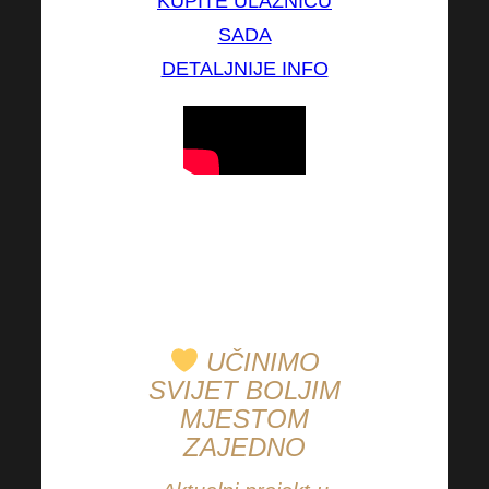
KUPITE ULAZNICU
SADA
DETALJNIJE INFO
MI ćemo sigurno
sudjelovati, a što je s
VI?
UČINIMO
SVIJET BOLJIM
MJESTOM
ZAJEDNO