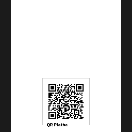
CZ6655000000002022102250
(za doprinose iz drugih
zemalja osim CZ); BIC:
RZBCCZP
QR kod je postavljen na
100 CZK, ali možete
promijeniti iznos prema
vlastitom nahođenju.