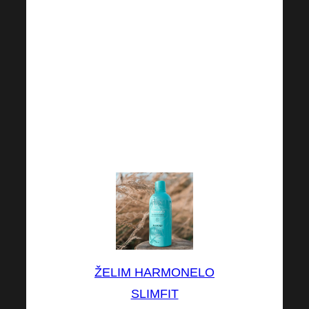
dugoročne promjene.
Harmonelo Slimfit
sadrži koktel nekoliko
učinkovitih sastojaka
koji mogu pozitivno
podržati proces
mršavljenja.
ŽELIM HARMONELO
SLIMFIT