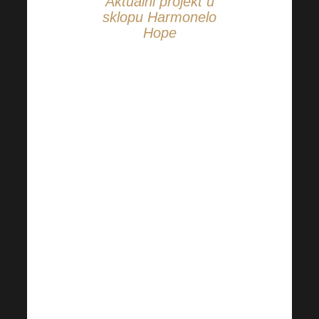
Aktualni projekt u
sklopu Harmonelo
Hope
Tobík je nevjerojatan
borac koji se od rođenja
bori s brojnim
zdravstvenim
problemima. Potrebna
mu je intenzivna njega i
specijalizirana terapija
kako bi se što bolje
nosio sa svakodnevnim
izazovima i podržao
njegov razvoj.