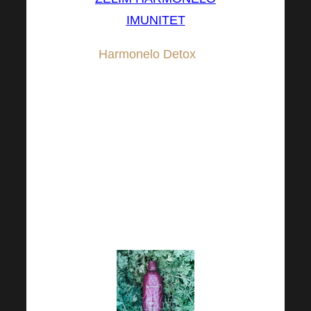
IMUNITET
Harmonelo Detox
će
podržati glavne organe
detoksikacije, a to su
jetra i bubrezi, koji su
odgovorni za procese
detoksikacije u našem
tijelu. Stoga dajte
prednost detoksikaciji
koja ima smisla.