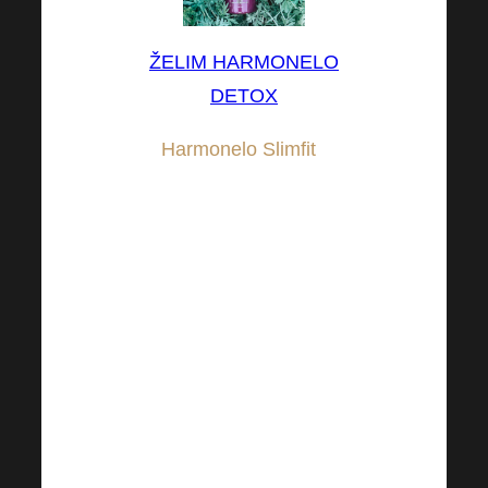
ŽELIM HARMONELO
DETOX
Harmonelo Slimfit
,
možda mislite da do
ljeta ima još dosta
vremena i da će forma
pričekati, ali zima je
najbolje vrijeme da
počnete graditi figuru iz
snova. Zašto? Imate
veće šanse izbjeći
neželjeni jo-jo učinak i
izgraditi održive i