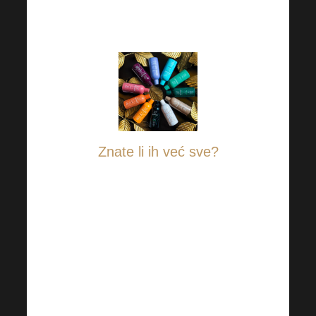
redovito izmame
osmijeh na lice!
Znate li ih već sve?
Neki će se pobrinuti za
jačanje imuniteta, dok
drugi pozitivno djeluju
na kožu ili zglobove ili
pomažu boljoj
regeneraciji i snu.
Pozitivno podupiru