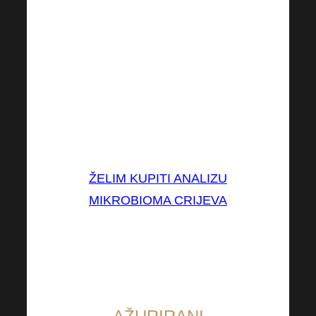
Poznavanje vlastitog
mikrobioma i briga o njemu od
velike je važnosti i značenja u
našim životima
, ako
razmišljate o kupnji analiza
mikrobioma, onda je sada
najbolji trenutak.
ŽELIM KUPITI ANALIZU
MIKROBIOMA CRIJEVA