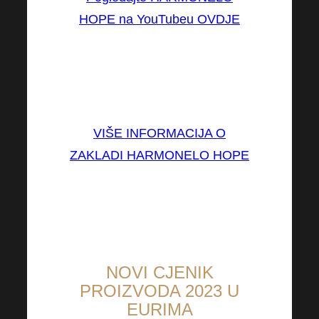
HOPE na YouTubeu OVDJE
Hvala vam što pomažete i
donosite nadu gdje god je
potrebna.
VIŠE INFORMACIJA O
ZAKLADI HARMONELO HOPE
NOVI CJENIK
PROIZVODA 2023
U
EURIMA