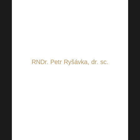
što su dio Harmonelo
znanstveni stručnjaci koji će
nas zajedno pomaknuti puno
dalje. Prisjetimo se sada
ukratko njegovih članova.
RNDr. Petr Ryšávka, dr. sc.
Dr. Ryšávka je poznat
prvenstveno po svom radu na
području istraživanja probiotika
po mjeri (uključujući
istraživanja u vezi s bolešću
Covid-19, depresijom i
onkološkim pacijentima).