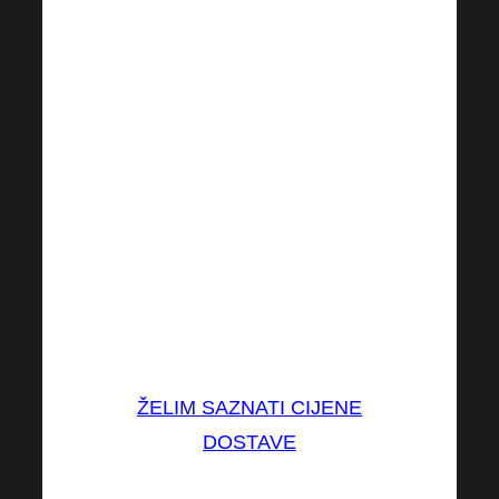
mikrobioma, Smart Probio
i
Probione
je
BESPLATNA
(Ovo
se odnosi samo na odvojeno
kupljene analize. Ako su sirupi
ili naš merch uključeni u
narudžbu, cijena dostave
temelji se na važećem cjeniku).
NOVI CJENIK poštarine
možete pronaći u našem
repozitoriju dokumenata:
ŽELIM SAZNATI CIJENE
DOSTAVE