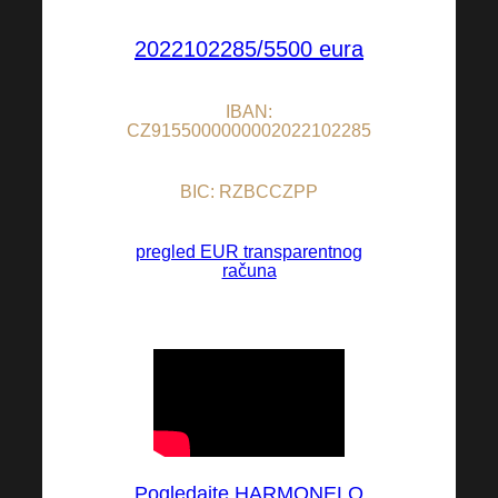
2022102285/5500 eura
IBAN:
CZ9155000000002022102285
BIC: RZBCCZPP
pregled EUR transparentnog
računa
Pogledajte HARMONELO