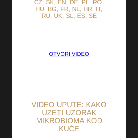
CZ, SK, EN, DE, PL, RO,
HU, BG, FR, NL, HR, IT,
RU, UK, SL, ES, SE
Titlovi moraju biti uključeni
izravno u videu!
OTVORI VIDEO
VIDEO UPUTE: KAKO
UZETI UZORAK
MIKROBIOMA KOD
KUĆE