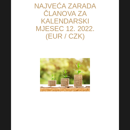
NAJVEĆA ZARADA
ČLANOVA ZA
KALENDARSKI
MJESEC 12. 2022.
(EUR / CZK)
1. XXXXX (79.571,10 €)
2. XXXXXX (38.362,28 €)
3. XXXXXX (38.200,70 €)