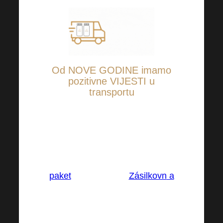
Od NOVE GODINE imamo
pozitivne VIJESTI u
transportu
Prilikom naručivanja robe
možete
birati između nekoliko
prijevoznika i opcija
preuzimanja, uključujući novi
paket
prijevoznika (
Zásilkovn
a
)
i druga mjesta dostave i kutije
za pohranu.
To znači da
možete platiti manje za dostavu