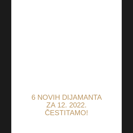
pridonijeti našim (ili drugim)
dobrotvornim ciljevima. HVALA
VAM!
Što više bogatih ljudi u
HARMONELO , to više zdravih
i slobodnih ljudi, svuda oko
nas!
6 NOVIH DIJAMANTA
ZA 12. 2022.
ČESTITAMO!