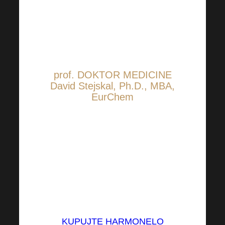
proizvodnju lijekova i
medicinskih proizvoda te
naravno i na proizvodnju
dodataka prehrani.
prof. DOKTOR MEDICINE
David Stejskal, Ph.D., MBA,
EurChem
prof. Stejskal je vodio nastavu
liječnika iz nefrologije, interne
medicine, metabolizma i
prehrane. Ovom
problematikom se bavi više od
30 godina.
KUPUJTE HARMONELO