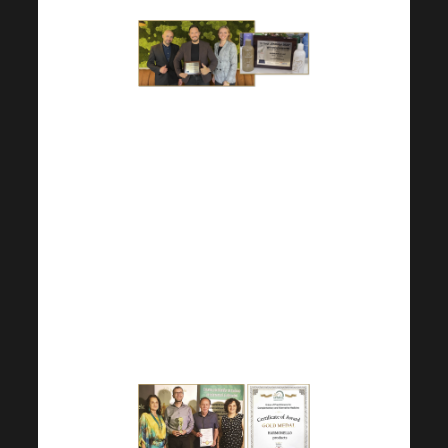
Zahvaljujući našim poljskim
članovima, osvojili smo
NAJVEĆU
NAGRADU za
HARMONELO ™
PROBIOTIKE
u natjecanju na
međunarodnom sajmu EkoStyl
u Bielsko-Bělé (Poljska 2022.).