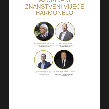
AŽURIRANI
ZNANSTVENI VIJEĆE
HARMONELO
Informacije o našem
znanstvenom vijeću pojavit će
se službeno iu našim
prezentacijama. Zahvalni smo