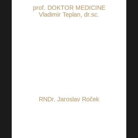
prof. DOKTOR MEDICINE
Vladimir Teplan, dr.sc.
prof. Teplan je radio u bolnici
Thomayer u Pragu, na IKEM
Research Institute of Clinical
and Experimental Medicine,
gdje je bio voditelj klinike 10
godina. Autor niza stručnih
publikacija.
RNDr. Jaroslav Roček
Dr. Roček je cijeli svoj radni
vijek posvetio području kliničke
biokemije s fokusom na