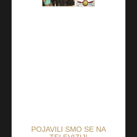
Zahvaljujući našim rumunjskim
članovima, osvojili smo zlatne
medalje i 1. mjesto za
najbolje
proizvode na Međunarodnom
kongresu
alternativne medicine
u Bukureštu (Rumunjska
2022.).
POJAVILI SMO SE NA