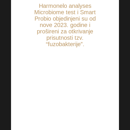
Harmonelo analyses
Microbiome test i Smart
Probio objedinjeni su od
nove 2023. godine i
prošireni za otkrivanje
prisutnosti tzv.
“fuzobakterije”.
Te bakterije uopće ne bi trebale
biti dio crijevnog mikrobioma,
tako da lakše možemo pronaći
bilo kakve negativne tendencije
u vašim uzorcima. To su
patogene bakterije
koje
su
odgovorne za razne
zdravstvene komplikacije,
uklj.
sepsa, prijevremeni porodi,