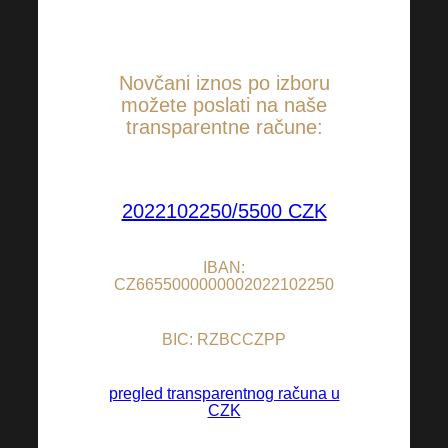
pažnje koji možemo pružiti
jedni drugima kao ljudi.
Novčani iznos po izboru
možete poslati na naše
transparentne račune:
2022102250/5500 CZK
IBAN:
CZ6655000000002022102250
BIC: RZBCCZPP
pregled transparentnog računa u
CZK