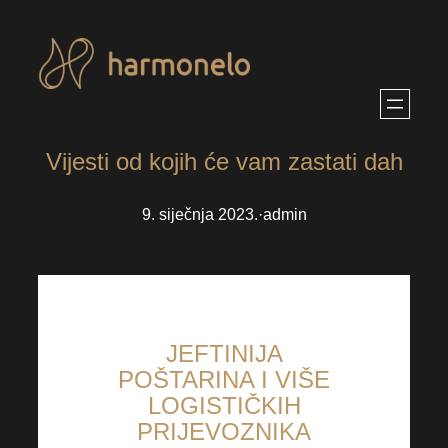
Skoči
do
sadržaja
Vijesti od kojih će vam zastati dah
9. siječnja 2023.
·
admin
JEFTINIJA
POŠTARINA I VIŠE
LOGISTIČKIH
PRIJEVOZNIKA