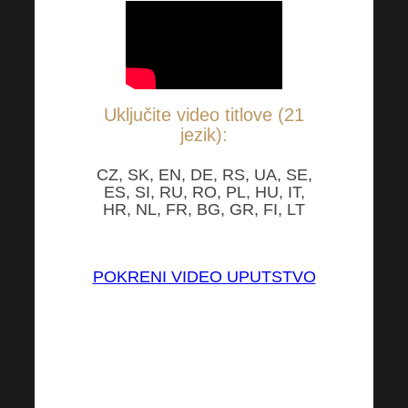
Uključite video titlove (21
jezik):
CZ, SK, EN, DE, RS, UA, SE,
ES, SI, RU, RO, PL, HU, IT,
HR, NL, FR, BG, GR, FI, LT
POKRENI VIDEO UPUTSTVO