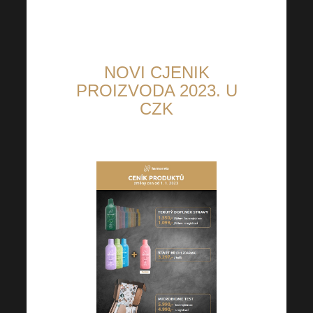
NOVI CJENIK
PROIZVODA 2023.
U
CZK