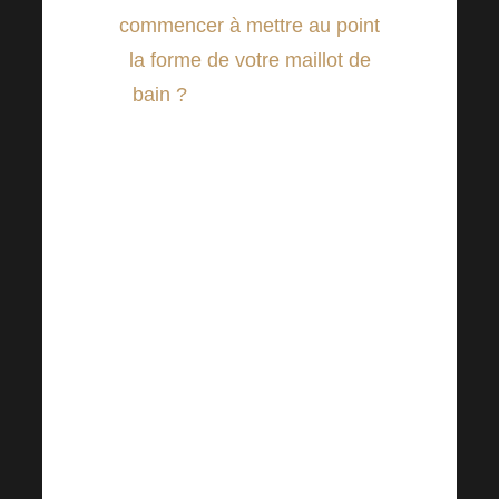
commencer à mettre au point
la forme de votre maillot de
bain ?
Nous espérons que
notre recommandation
d’aujourd’hui vous permettra de
vous sentir bien ! Quoi d’autre
pour commencer qu’un petit
déjeuner équilibré et varié.
Ce n’est probablement pas la
première fois que vous
entendez dire que le petit-
déjeuner est considéré comme
la
« base de la journée »
. Mais