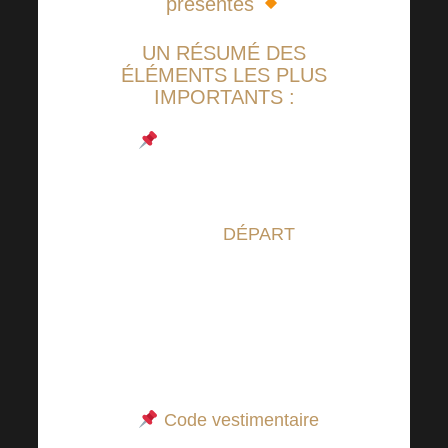
présentes
UN RÉSUMÉ DES
ÉLÉMENTS LES PLUS
IMPORTANTS :
L’accréditation sera
ouverte à partir de 10h00,
le hall sera ouvert à partir
de 12h00,
DÉPART
à
13h00. L’événement
devrait se terminer à
19h30, suivi du
programme de la soirée
jusqu’à 14h30.
Code vestimentaire
: