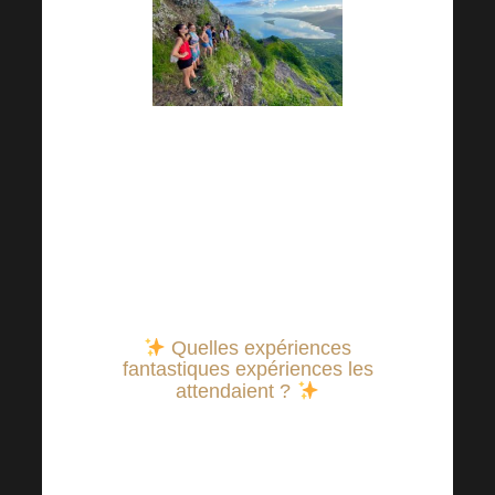
Outre le programme éducatif,
les lauréats du voyage
d’affaires Harmonelo ont vécu
des expériences insolites qu’ils
n’oublieront certainement pas !
Quelles expériences
fantastiques
expériences les
attendaient ?
Séjournez dans un
luxueux complexe cinq