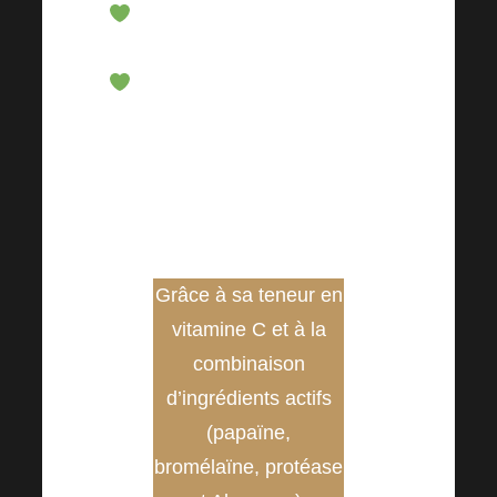
Aide à l’état normal de la
peau
La vitamine C, qu’il contient,
contribue au fonctionnement
normal du système nerveux et
au métabolisme énergétique
normal.
Grâce à sa teneur en
vitamine C et à la
combinaison
d’ingrédients actifs
(papaïne,
bromélaïne, protéase