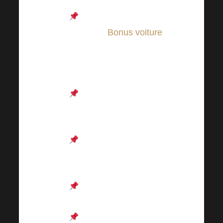
Décontracté.
Les membres qui
reçoivent
Bonus voiture
auront des places de
parking honorifiques
réservées.
Des billets de groupe à
prix réduit sont encore
disponibles !
Une bonne dose
d’éducation, de plaisir et
de motivation vous attend.
4 bars ouverts juste
pour vous.
La restauration ne