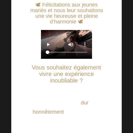
🕊 Félicitations aux jeunes
mariés et nous leur souhaitons
une vie heureuse et pleine
d’harmonie 🕊
Vous souhaitez également
vivre une expérience
inoubliable ?
La réponse est très simple ! Il
suffit de travailler
dur
et
honnêtement
. C’est le travail
continu qui porte ses fruits.
N’hésitez pas à poursuivre vos