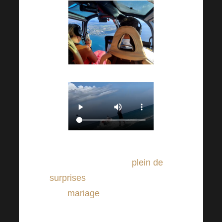
Un récent voyage d’affaires à
l’île Maurice a été
plein de
surprises
. L’un d’entre eux était
un
mariage
qui s’est déroulé
dans l’île exotique de Maurice !