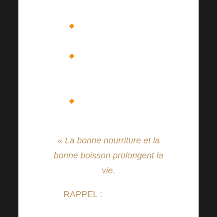
7,5 EUR
Roast in a roll…..36 Kč/
1,54 EUR
Cheese – quiche aux
légumes, salade….. 95
Kč/ 4,07 EUR
Chocolate brownie…..
55 Kč/ 2,36 EUR
« La bonne nourriture et la
bonne boisson prolongent la
vie.
RAPPEL :
Paiement en
espèces uniquement !