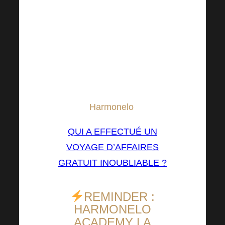
rêves.
Saisissez votre chance !
* Le séjour de tous les
gagnants a été entièrement
pris en charge par l’entreprise.
Harmonelo
.
QUI A EFFECTUÉ UN
VOYAGE D’AFFAIRES
GRATUIT INOUBLIABLE ?
REMINDER :
HARMONELO
ACADEMY LA