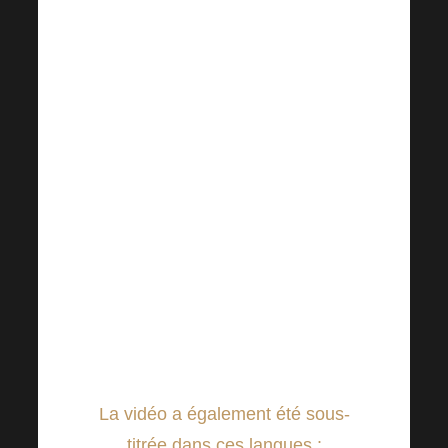
https://www.youtube.
com/watch?
v=xK8rwIg6eOU
Michal Karmazín a également
préparé une invitation
personnelle à la prochaine
Harmonelo Academy
exclusivement pour vous !
La vidéo a également été sous-
titrée dans ces langues :