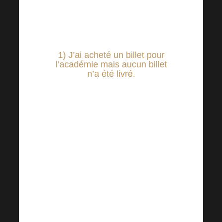
répondons ✔
1) J’ai acheté un billet pour
l’académie mais aucun billet
n’a été livré
.
Vous ne recevrez pas de billet
physique pour l’Académie,
mais nous conserverons une
trace de votre achat. Lors de
votre inscription, nous
vérifierons votre identité et
votre nom par rapport à la liste
générée.