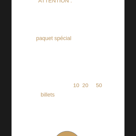
ATTENTION :
A partir du
1.3.2023 le prix des billets pour
Harmonelo Academy a été
augmenté, mais nous avons un
paquet spécial
pour vous !
Nous avons écouté vos
suggestions et vos propositions
de changement. Dans l’e-shop,
vous pouvez désormais trouver
des paquets de
10
,
20
et
50
billets
pour l’Académie
Harmonelo. Tous les prix de
ces forfaits sont réduits !