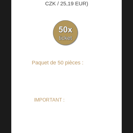
CZK / 25,19
EUR)
Paquet de 50 pièces :
24.500
CZK / 1046,06 EUR (1 billet =
490 CZK / 20,92
EUR)
IMPORTANT :
Pour acheter un
TICKET pour l’ACADEMIE LIVE
OFFLINE 22.04.2023, rien n’est
envoyé par la poste. Tout se fait par