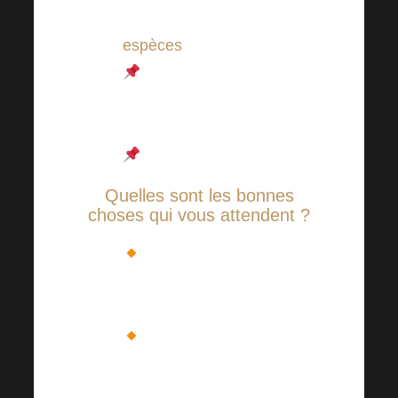
pourra être payée qu’en
espèces
.
Programme de la
soirée, afterparty avec DJ,
spectacle laser.
And much more…
Quelles sont les bonnes
choses qui vous attendent ?
Pulled pork in
homemade bread…. 175
CZK / 7,5 EUR
Schnitzel de poulet,
salade de pommes de
terre maison….175 CZK /