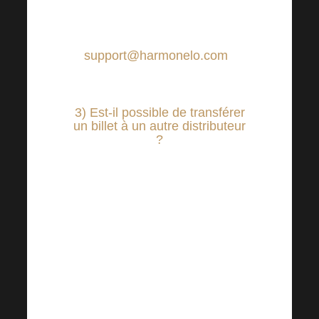
est garée et envoyer ces
photos à l’adresse suivante
support@harmonelo.com
.
3) Est-il possible de transférer
un billet à un autre distributeur
?
Malheureusement, ce n’est pas
possible. Le billet est lié à une
pièce d’identité spécifique et sa
validité sera vérifiée à l’entrée
de l’événement.