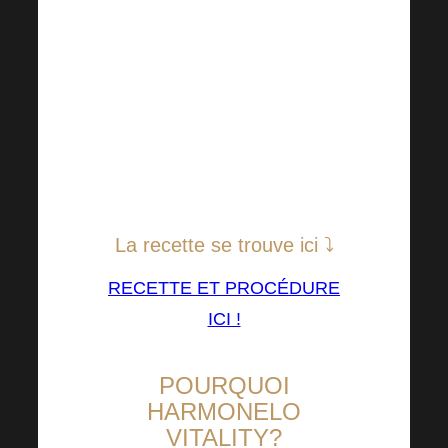
vous êtes à court d’idées sur
ce que vous allez mettre sur
votre table le matin ? Inspirez-
vous de nos recommandations
qui vont de pair avec la
satisfaction de votre
microbiome.
La recette se trouve ici ⤵
RECETTE ET PROCÉDURE
ICI !
POURQUOI
HARMONELO
VITALITY?