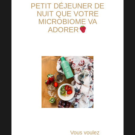
PETIT DÉJEUNER DE
NUIT QUE VOTRE
MICROBIOME VA
ADORER
La saison de natation approche
à grands pas.
Vous voulez