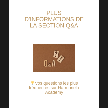
PLUS
D’INFORMATIONS DE
LA SECTION Q&A
Vos questions les plus
fréquentes sur Harmonelo
Academy
Vous demandez, nous