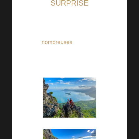
SURPRISE
Les gagnants du voyage
d’affaires Harmonelo ont vécu
de
nombreuses
expériences.
Les programmes intéressants
et instructifs n’ont pas manqué.