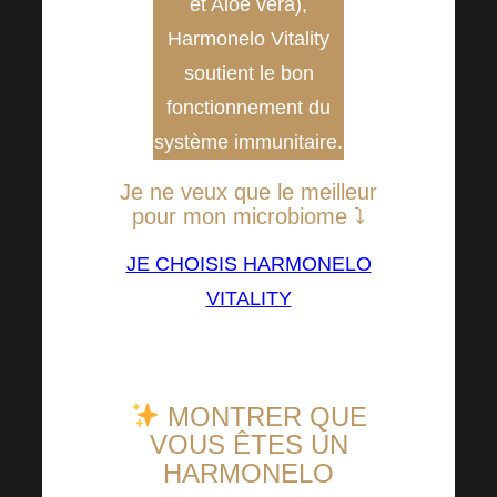
et Aloe vera),
Harmonelo Vitality
soutient le bon
fonctionnement du
système immunitaire.
Je ne veux que le meilleur
pour mon microbiome ⤵
JE CHOISIS HARMONELO
VITALITY
MONTRER QUE
VOUS ÊTES UN
HARMONELO