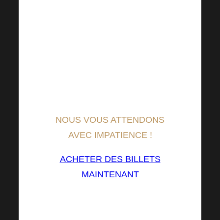
voie électronique, vous n’avez
donc pas besoin d’imprimer votre
billet. Vous devrez présenter votre
carte d’identité et votre nom au
bureau d’accréditation à l’entrée.
Vous devez également être en
possession de votre pièce
d’identité (pour contrôle).
NOUS VOUS ATTENDONS
AVEC IMPATIENCE !
ACHETER DES BILLETS
MAINTENANT