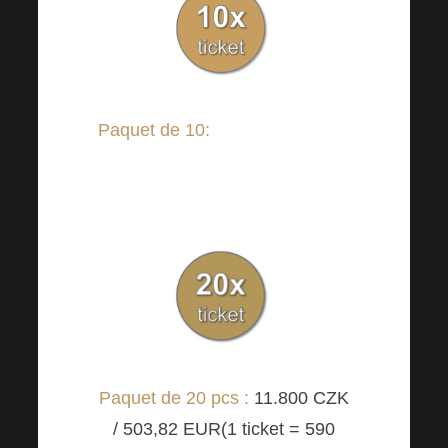
Paquet de 10
:
6.990 CZK /
298,45 EUR (1 ticket =
690
CZK
/ 29,46 EUR)
Paquet de 20 pcs :
11.800 CZK
/ 503,82 EUR(1 ticket =
590