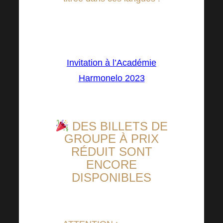
CZ, SK, EN, DE, HU, RO, IT,
ES, FR, PL, BG, GR, RU
Invitation à l’Académie
Harmonelo 2023
DES BILLETS DE
GROUPE À PRIX
RÉDUIT SONT
ENCORE
DISPONIBLES