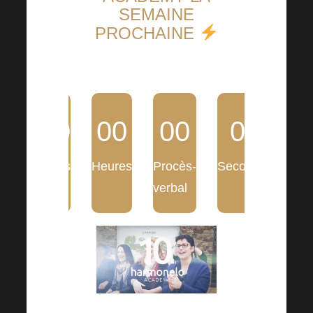
SEMAINE
PROCHAINE
00
00
00
00
Jours
Heures
Procès-
Secondes
verbal