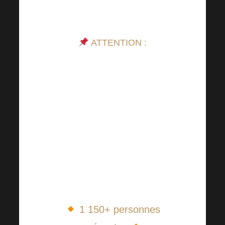
Académie Harmonelo la
semaine prochaine !
ATTENTION :
L’accréditation n’est pas
possible au sein d’un groupe !
Chaque membre doit être
accrédité en personne et doit
présenter sa carte d’identité ou
celle du sponsor qui a acheté
le billet. En même temps,
chaque participant doit fournir
une preuve d’identité.
1 150+ personnes