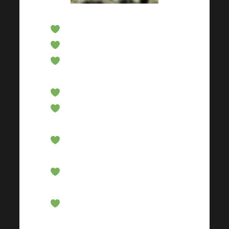
Rapidement absorbé
Index glycémique bas
Aide à renforcer le système
immunitaire
Pas de gluten ni de lactose
Il est édulcoré avec des
fibres solubles
Soutient la fonction du
microbiote intestinal
Contribue à une glycémie
normale
Soutenir les défenses
naturelles