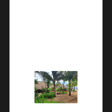
Marcher avec les lions.
Possibilité d’essayer les
cours de Qigong.
Les photos et les vidéos en
disent plus long que des
milliers de mots, jugez-en par
vous-même !