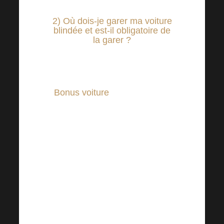
2) Où dois-je garer ma voiture
blindée et est-il obligatoire de
la garer ?
Oui, assister à l’académie avec
la voiture que vous utilisez
Bonus voiture
est obligatoire.
Veuillez garer votre voiture
dans le parking prévu à cet
effet sur le lieu de l’événement.
Si le parking est déjà occupé,
veuillez vous garer près du lieu
de réunion, prendre une photo
de la voiture garée pour que
l’on sache clairement où elle