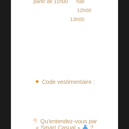
partir de 11h00
, le
hall
sera
ouvert à partir de
12h00
,
DÉPART
à
13h00
.
L’événement devrait se
terminer à 19h30, suivi du
programme de la soirée jusqu’à
14h30.
Code vestimentaire :
Décontracté et élégant
Qu’entendez-vous par
« Smart Casual »
?