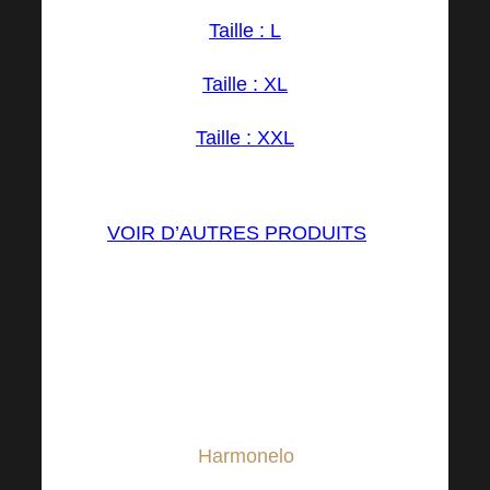
Taille : L
Taille : XL
Taille : XXL
VOIR D’AUTRES PRODUITS
Vous pouvez combiner ce T-
shirt élégant avec absolument
tout. Convient aussi bien aux
loisirs qu’à un style
vestimentaire plus décontracté.
Nous en
Harmonelo
l’aimons
(voir photo), donnons-lui aussi