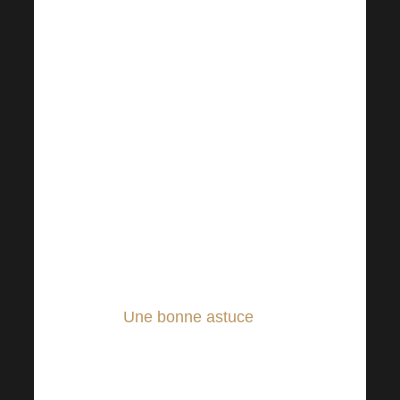
extraordinaire.
Vous pouvez également
agrémenter votre verre
d’eau quotidien avec, par
exemple, du citron, du
citron vert ou de l’orange.
Gardez votre pichet ou
votre verre d’eau en vue à
tout moment, vous verrez
que vous n’oublierez pas
votre régime de boisson !
Une bonne astuce
pour
réduire les vieux stocks de
fruits congelés du jardin