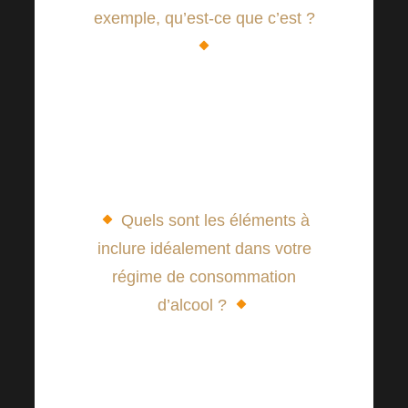
exemple, qu’est-ce que c’est ?
L’âge, le sexe, le poids
corporel, l’activité physique,
l’état de santé de l’individu, la
saison, etc.
Quels sont les éléments à
inclure idéalement dans votre
régime de consommation
d’alcool ?
Eau ou thés non sucrés.
Mais vous pouvez aussi