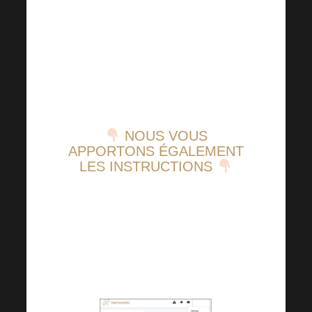
Une fois que vous avez acheté
et payé vos billets dans le
paquet, vous pouvez vous
rendre à votre bureau.
NOUS VOUS
APPORTONS ÉGALEMENT
LES INSTRUCTIONS
Après avoir ouvert une session,
dans la barre de droite, à droite
: