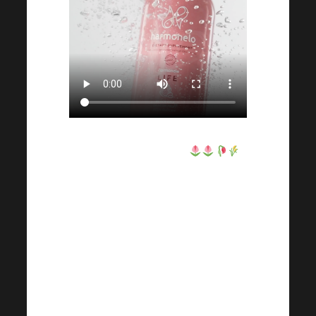
" Bonjour à tous 
.

J'aimerais moi aussi 
apporter ma contribution 
en racontant comment 
Harmonelo s'est intégré 
dans notre famille. Mon 
père a eu des crampes 
dans les jambes presque 