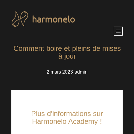
Aller
au
contenu
Comment boire et pleins de mises
à jour
2 mars 2023
·
admin
Plus d’informations sur
Harmonelo Academy !