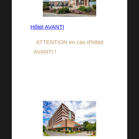
Hôtel AVANTI
ATTENTION en cas d’hôtel
AVANTI !
En indiquant le mot
de passeHARMONELO » à la
réception, vous bénéficierez
d’une réduction sur le prix de la
chambre !