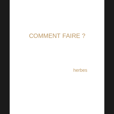
améliorer votre boisson sans
regret !
COMMENT FAIRE ?
Essayez avec des
herbes
,
que ce soit de la mélisse,
de la menthe ou toute
autre herbe, vous verrez
que vous pouvez
concocter une boisson