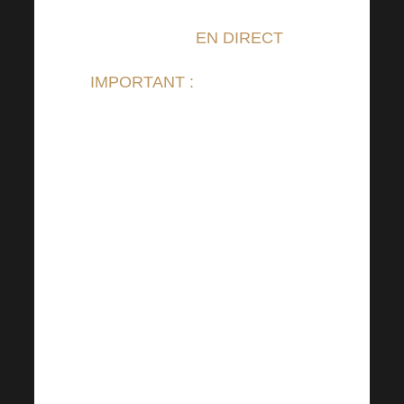
nous puissions enfin nous
rencontrer
EN DIRECT
!
IMPORTANT :
Pour acheter un
TICKET pour l’ACADEMIE
LIVE OFFLINE 22.04.2023,
rien n’est envoyé par la poste.
Tout se fait par voie
électronique, vous n’avez donc
pas besoin d’imprimer votre
billet. Vous devrez présenter
votre carte d’identité et votre
nom au bureau d’accréditation
à l’entrée. Vous devez
également être en possession