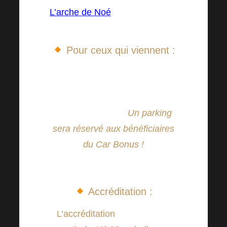
L’arche de Noé
Pour ceux qui viennent :
Possibilité de se garer autour
du hall et du stade de football
derrière Lužánky.
Un parking
sera réservé aux bénéficiaires
du Car Bonus !
Accréditation :
L’accréditation
sera ouvert à