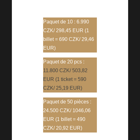
ces forfaits sont réduits !
Paquet de 10 :
6.990
CZK/ 298,45 EUR (1
billet =
690 CZK/
29,46
EUR)
Paquet de 20 pcs :
11.800 CZK/ 503,82
EUR (1 ticket =
590
CZK/ 25,19
EUR)
Paquet de 50 pièces :
24.500 CZK/ 1046,06
EUR (1 billet =
490
CZK/ 20,92
EUR)