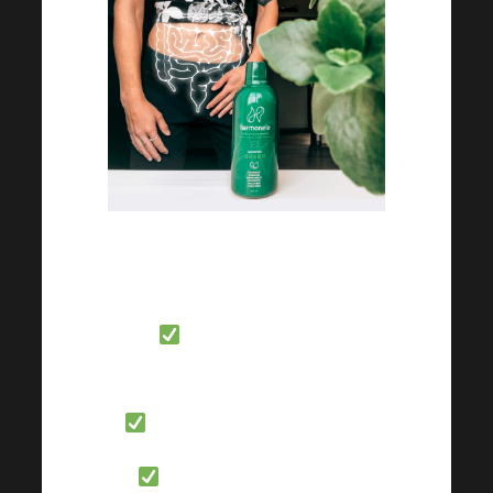
Biodisponibilité et efficacité
élevées des ingrédients actifs
Favoriser un bon
péristaltisme intestinal
Faible indice glycémique
Sucré avec des fibres