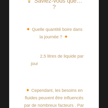
Saviez-vous que…
?
Quelle quantité boire dans
la journée ?
Il est recommandé de boire
environ
2,5 litres de liquide par
jour
ce qui correspond à
environ 35 ml de liquide par kg
de poids corporel.
Cependant, les besoins en
fluides peuvent être influencés
par de nombreux facteurs
. Par