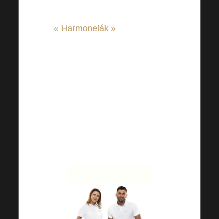
Comment être le bon
« Harmonelák »
? Découvrez
nos produits dérivés ! Comme
la plupart d’entre vous le
savent sans doute, nous
proposons également des
produits dérivés. Essayez par
exemple notre polo, que nous
proposons en version homme
et femme.