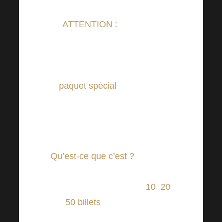
ATTENTION :
A partir du
1.3.2023 le prix des billets pour
Harmonelo Academy a été
augmenté, mais nous avons un
paquet spécial
pour vous !
Nous avons écouté vos
suggestions et vos propositions
de changement.
Qu’est-ce que c’est ?
Dans l’e-
shop, vous pouvez désormais
trouver des paquets de
10
,
20
et
50
billets
pour l’Académie
Harmonelo. Tous les prix de