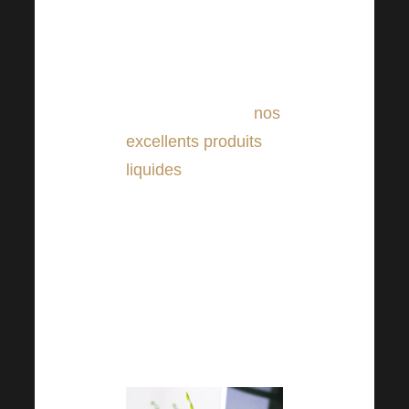
peut aussi être de les
ajouter à votre « limonade
maison ».
Enfin, n’oublions pas nos
produits liquides.
nos
excellents produits
liquides
qui sont
également pleins de
vitamines, de minéraux et
de nombreux autres
ingrédients bioactifs, y
compris les fibres !