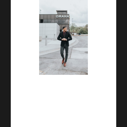
Vous pouvez vous attendre à
une foule d’
informations
précieuses
, à une
atmosphère
inoubliable
et, surtout, à ce que