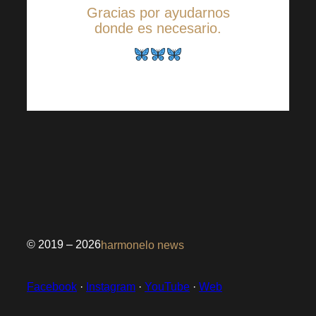
Gracias por ayudarnos
donde es necesario.
© 2019 – 2026
harmonelo news
Facebook
·
Instagram
·
YouTube
·
Web