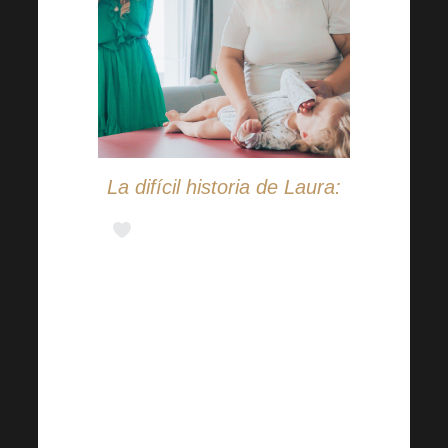
La difícil historia de Laura:
Šekmars trajo a Laurinka
del hospital el 17.2.2022.
Desde ese día, la tienen en
acogida de oficio. Como sus
abuelos, tienen derecho a
representar a Laurinka en
todos los aspectos y tienen los