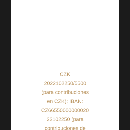
de otros hermosos proyectos
que te iremos presentando
poco a poco.
Puede enviar la cantidad de
dinero que haya elegido a
cuentas transparentes de
Raiffeisenbank:
CZK
2022102250/5500
(para contribuciones
en CZK); IBAN:
CZ66550000000020
22102250 (para
contribuciones de