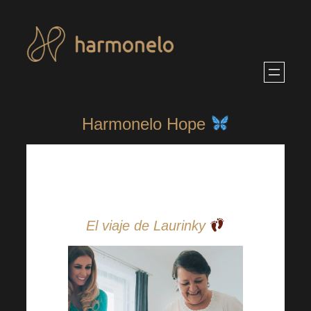
Saltar
al
contenido
Harmonelo Hope
El viaje de Laurinky