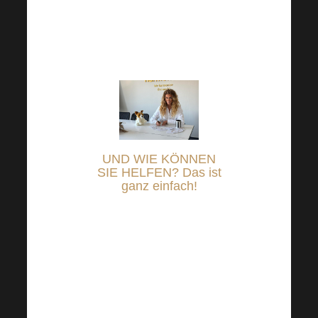
machen wir aus kleinen
Taten große
Geschichten der Hilfe.
UND WIE KÖNNEN
SIE HELFEN? Das ist
ganz einfach!
Loggen Sie sich einfach in
Ihr Online-Banking ein und
stellen Sie den Betrag ein,
mit dem Sie den
Bedürftigen helfen wollen,
und überweisen Sie ihn