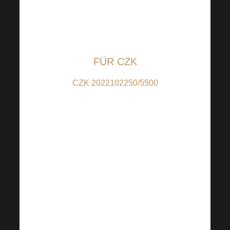
auf die transparenten
Konten bei der
Raiffeisenbank:
FÜR CZK
CZK 2022102250/5500
(für Beiträge in CZK);
IBAN:
CZ6655000000002022102250
(für Beiträge aus anderen
Ländern als CZ); BIC:
RZBCCZP
Der QR-Code ist auf 100
CZK eingestellt, aber Sie
können den Betrag nach