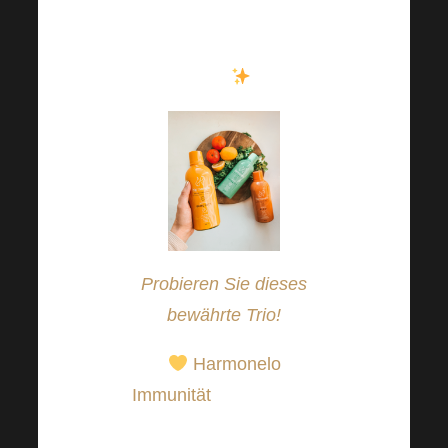
und Regeneration!
Gönnen wir uns das
also
.
Probieren Sie dieses
bewährte Trio!
Harmonelo
Immunität
für eine gute
Funktion des