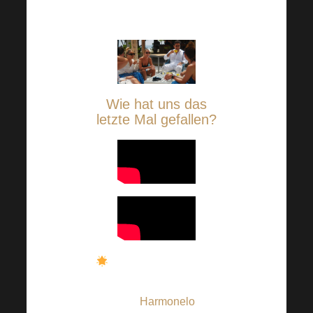
aus.
Wie hat uns das
letzte Mal gefallen?
Der Aufenthalt für alle
Gewinner wird vollständig
von
Harmonelo