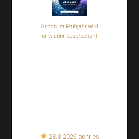
Schon im Frühjahr wird
er wieder ausbrechen!
Eine Flut von
Informationen,
Motivation und Bildung,
wir sprechen von nichts
Geringerem als der
Harmonelo Academy!
Seien Sie mit dabei und
verpassen Sie nicht die
neuesten Trends.
28.3.2026 geht es