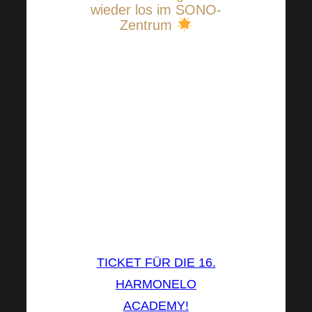
wieder los im SONO-
Zentrum
Möchten Sie bei der
nächsten Harmonelo
ACADEMY 16th dabei
sein? Kaufen Sie
einfach ein Ticket und
sichern Sie sich Ihren
Platz bei der nächsten
großen HARMONELO
Academy!
TICKET FÜR DIE 16.
HARMONELO
ACADEMY!