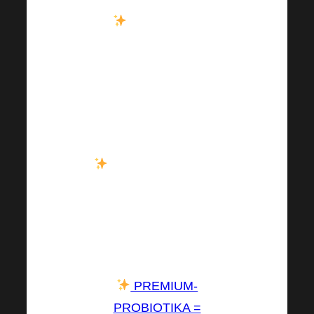
Er teilte dem
Publikum auch mit, wie
Probiotika und
Präbiotika Ihre
Lebensqualität
beeinflussen.
Positiv ist, dass Sie
noch HEUTE mit der
Pflege Ihres
Mikrobioms beginnen
können!
PREMIUM-
PROBIOTIKA =