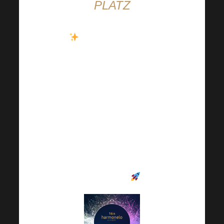
PLATZ
Meine Damen und
Herren, das ist es.
Verpassen Sie nicht
diese einmalige
Gelegenheit, sich
inspirieren zu lassen,
motiviert zu werden und
positive Energie zu
tanken, die Sie
weiterbringt
.