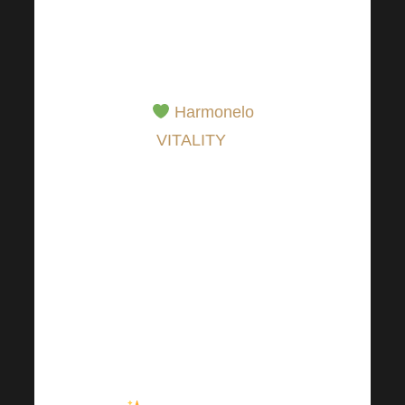
an denen wir uns
natürlich weniger
bewegen.
Harmonelo
VITALITY
für
allgemeine Energie,
Vitalität und
Unterstützung der
natürlichen
Regeneration dank der
aktiven Enzyme
Papain, Bromelain und
Proteasen.