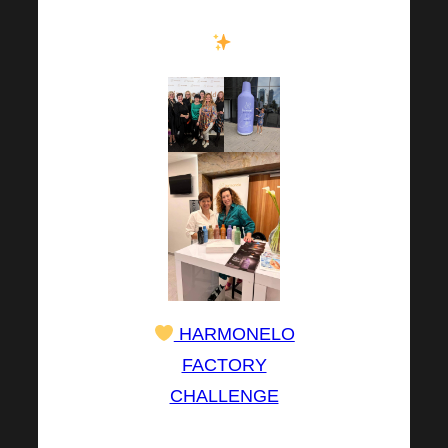
freuen, also los geht’s
!
HARMONELO
FACTORY
CHALLENGE