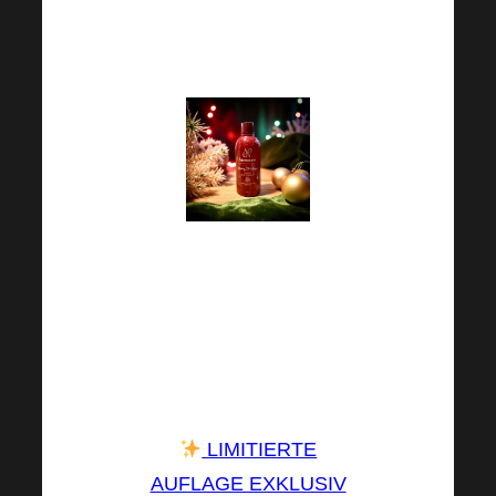
einem schönen
Weihnachtsmantel.
Diese Sonderausgabe
ist nur erhältlich,
solange der Vorrat
reicht, also beeilen Sie
sich!
LIMITIERTE
AUFLAGE EXKLUSIV