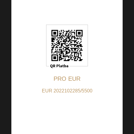
eigenem Ermessen
ändern.
PRO EUR
EUR 2022102285/5500
(für Beiträge in EUR);
IBAN:
CZ9155000000002022102285
(für Beiträge aus anderen
Ländern als CZ); BIC: