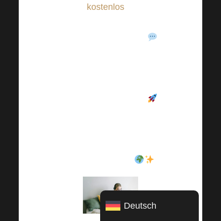
völlig
kostenlos
. Zögern
Sie nicht, diesen
Gruppen beizutreten
, denn sie werden Ihnen
nicht nur bei Ihrer
Karriereentwicklung
eine große Hilfe sein
. Wählen Sie Ihre FB-
Gruppe nach der
Sprache aus, die Ihnen
am besten gefällt
.
Deutsch