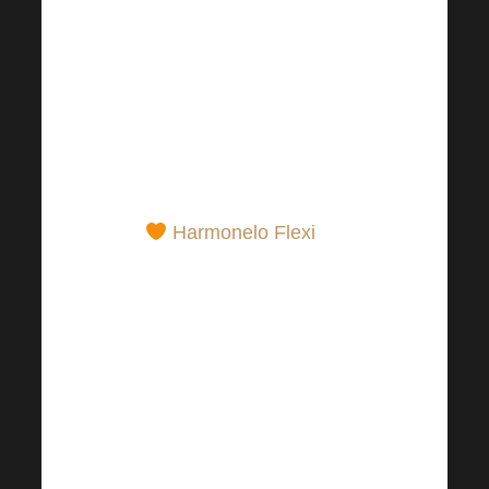
Immunsystems dank
einer Kombination aus
Kuhkolostrum,
mikrobiell aktiviertem
Kurkuma und anderen
wertvollen Substanzen.
Harmonelo Flexi
für
den normalen Zustand
von Gelenken,
Knorpeln und Knochen.
Es enthält
Rinderkollagen und
MSM – eine ideale
Wahl für kältere Tage,