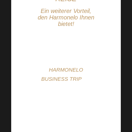
Ein weiterer Vorteil,
den Harmonelo Ihnen
bietet!
Harmonelo bietet viele
Vorteile und einer
davon ist
HARMONELO
BUSINESS TRIP
. Es
geht nicht nur um die
Reise, sondern auch
um unvergessliche
Erlebnisse, Inspiration
und den Austausch von