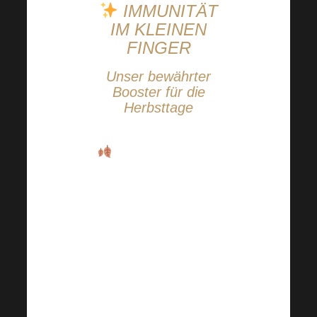
IMMUNITÄT
IM KLEINEN
FINGER
Unser bewährter
Booster für die
Herbsttage
Wir sind uns einig,
dass
die Herbsttage
unsere
Widerstandskraft auf
die Probe stellen.
In
dieser Zeit verdient der
Körper ein Maximum an
Pflege, Unterstützung