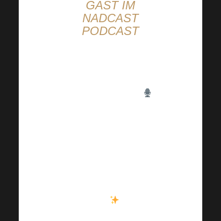
GAST IM
NADCAST
PODCAST
Ein tolles Interview, das
Sie auf keinen Fall
verpassen sollten!
Mgr. Radek Netušil,
Ph.D., ein wichtiges
Mitglied des
wissenschaftlichen
Beirats von Harmonelo,
war zu Gast im
NADCAST
Podcast,
wo er eine Menge