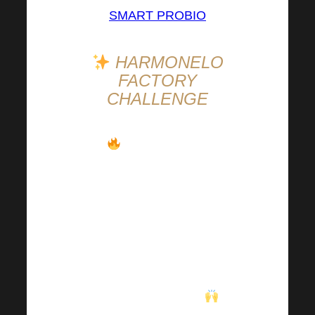
SMART PROBIO
HARMONELO
FACTORY
CHALLENGE
Die Harmonelo
Factory Challenge ist in
vollem Gange
.
Teamenergie,
Unterstützung und
großartige Ergebnisse –
das alles schaffen wir
gerade gemeinsam
.