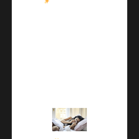
Zusammen bilden
sie eine kraftvolle
Dreifaltigkeit, die dem
Körper hilft, die
herausfordernde
Jahreszeit zu
bewältigen und das
Gleichgewicht und die
Vitalität den ganzen
Herbst über zu
erhalten.