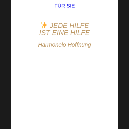
FÜR SIE
JEDE HILFE
IST EINE HILFE
Harmonelo Hoffnung
Wir helfen gerne dort,
wo Not herrscht.
Wo die Hoffnung
verloren gegangen ist,
wollen wir sie
wiederherstellen.
Gemeinsam mit
HARMONELO Hope