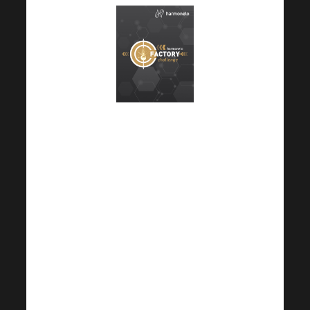
Außerdem sieht die
neue Harmonelo
Challenge an Ihnen
allen unglaublich gut
aus. Gehen Sie mit uns
an Ihre Grenzen! Die
Gewinner können sich
außerdem auf einen
wirklich schönen Preis