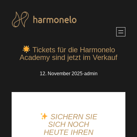
Zum
Inhalt
springen
Tickets für die Harmonelo
Academy sind jetzt im Verkauf
12. November 2025
·
admin
SICHERN SIE
SICH NOCH
HEUTE IHREN