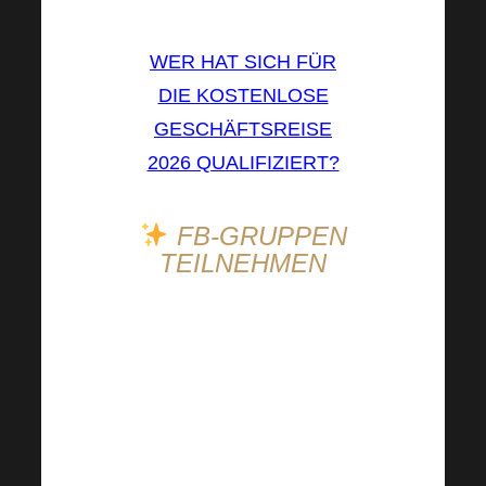
übernommen.
WER HAT SICH FÜR
DIE KOSTENLOSE
GESCHÄFTSREISE
2026 QUALIFIZIERT?
FB-GRUPPEN
TEILNEHMEN
Holen Sie sich Know-
how, Unterstützung von
anderen Mitgliedern
und jede Menge
Inspiration, und das