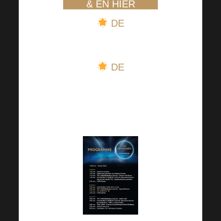
& EN HIER
DE
DE
Wir haben auch eine
englische Version des
Programms vorbereitet: