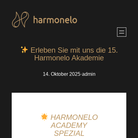
Zum
Inhalt
springen
Erleben Sie mit uns die 15.
Harmonelo Akademie
14. Oktober 2025
·
admin
HARMONELO
ACADEMY
SPEZIAL