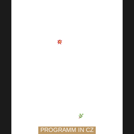
kommende
Harmonelo
Academy
steht endlich
fest und Sie können
sich wirklich auf etwas
freuen
. Es erwartet
Sie ein
Nachmittag
voller Inspiration,
praktischer Tipps,
motivierender
Geschichten und
wertvollem Know-how
,
das Sie einen Schritt
weiterbringt
.
PROGRAMM IN CZ