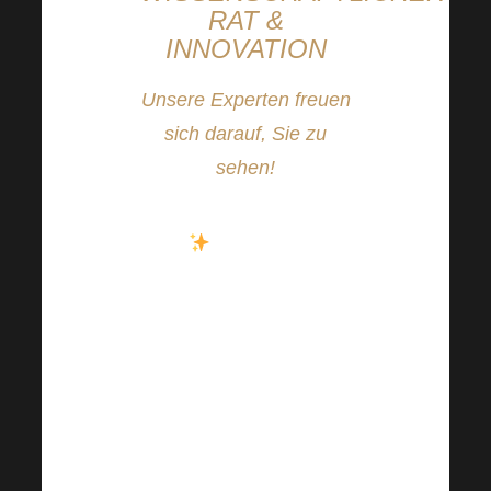
RAT &
INNOVATION
Unsere Experten freuen
sich darauf, Sie zu
sehen!
Was wäre
Harmonelo Academy
ohne unsere Experten?
Die Harmonelo
Academy wird definitiv
nicht auf Dr. Mgr.
Radek Netušil, Ph.D.,
oder RNDr. Jaroslav