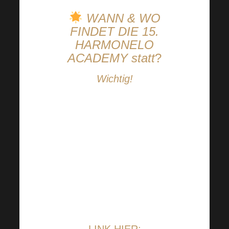
WANN & WO
FINDET DIE 15.
HARMONELO
ACADEMY statt
?
Wichtig!
Sie können
die Virtual
Harmonelo Academy
bequem von zu Hause
aus genießen. Treten
Sie einfach dem
Stream
über den
angegebenen
Link bei.
LINK HIER: