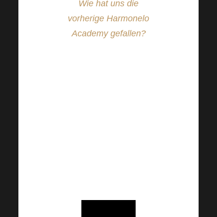
Wie hat uns die
vorherige Harmonelo
Academy gefallen?
Lassen Sie uns
gemeinsam die
einzigartige
Atmosphäre dieser
einmaligen
Veranstaltungen
nachempfinden.
Diesmal können Sie sie
zusammen mit uns von
überall aus genießen.