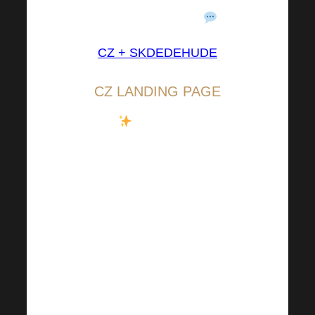
einem Strang zieht
.
CZ + SK
DE
DE
HU
DE
CZ LANDING PAGE
Noch mehr
Neuigkeiten,
einschließlich
Harmonelo TV
, finden
Sie hier. Diesmal
versprechen wir Ihnen
etwas Brandneues und
direkt vom Spitzenreiter
Michal Karmazin!