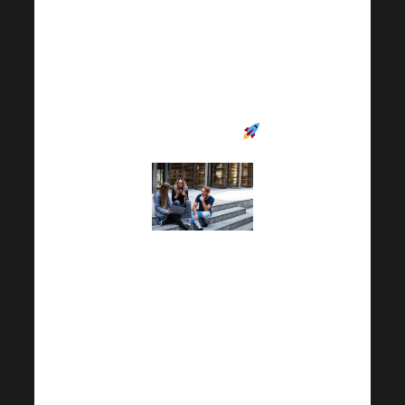
die Sie nicht nur in Ihrer
persönlichen, sondern
auch in Ihrer
beruflichen Entwicklung
weiterbringen
.
Wählen Sie eine
Gruppe entsprechend
Ihrer Sprache und
werden Sie Teil einer
großartigen
Gemeinschaft, die an