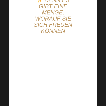
DENN ES
GIBT EINE
MENGE,
WORAUF SIE
SICH FREUEN
KÖNNEN
Die Harmonelo
Academy verspricht
eine
unvergessliche
Veranstaltung
– voller
Emotionen, Energie
und Aha-Momente, die
Sie buchstäblich in die
nächste Saison
katapultieren werden