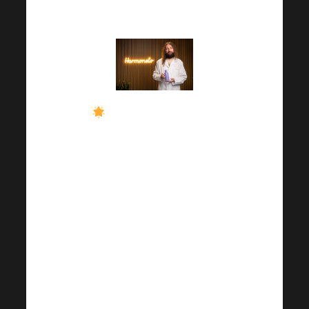
Roček!
Sie können sich auf
bereichernde Vorträge
aus dem
wissenschaftlichen
Umfeld freuen, die
Ihren Horizont erweitern
werden. Erwarten Sie
auch in diesem Bereich
Neuigkeiten,
Innovationen und