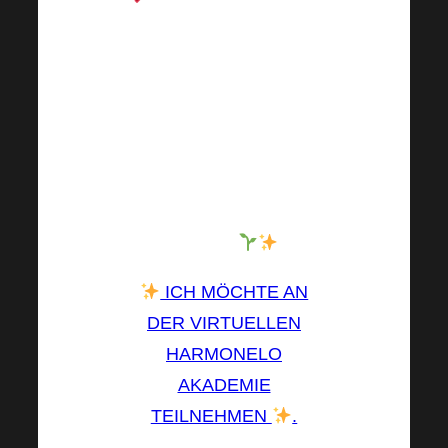
sichern Sie sich noch
heute Ihr Ticket!
Verpassen Sie nicht
diese einzigartige
Gelegenheit, Teil einer
Gemeinschaft zu sein,
die wächst, bildet und
inspiriert
.
ICH MÖCHTE AN
DER VIRTUELLEN
HARMONELO
AKADEMIE
TEILNEHMEN
.