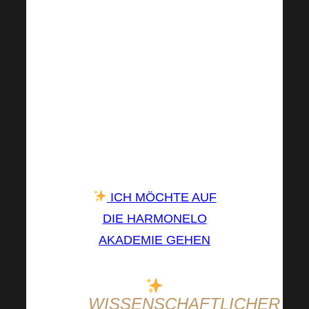
Wie Sie selbst sehen
können, wird sich das
Programm definitiv
lohnen! Sie können
immer noch ein Ticket
kaufen und all dies
gemeinsam mit uns
erleben.
ICH MÖCHTE AUF
DIE HARMONELO
AKADEMIE GEHEN
WISSENSCHAFTLICHER