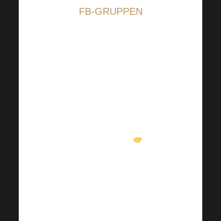
FB-GRUPPEN
Geteiltes Know-how,
Unterstützung durch
andere Mitglieder der
Community und ein
endloser Vorrat an
Inspiration – all das
erwartet Sie in unseren
FB-Gruppen
!
Werden Sie noch heute
Mitglied und holen Sie
sich
praktische Tipps,
Motivation und
wertvolle Ratschläge
,