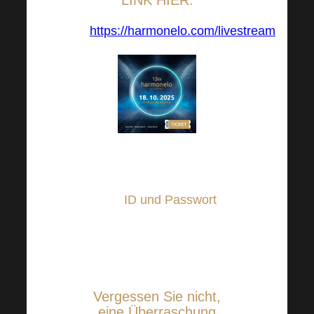
https://harmonelo.com/livestream
Um zu streamen,
müssen Sie sich mit
Ihrer
ID und Passwort
.
Dies ist jedoch nur
möglich, wenn die ID
ein Ticket besitzt!
Vergessen Sie nicht,
eine Überraschung