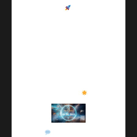
.
Freuen Sie sich auf
hochkarätige Redner
,
inspirierende
Erfolgsgeschichten und
praktische Anleitungen,
die Sie nicht nur
beruflich, sondern auch
persönlich
weiterbringen
.
Machen Sie sich