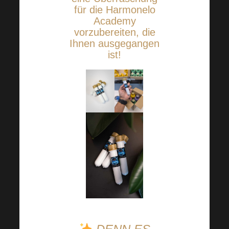
für die Harmonelo
Academy
vorzubereiten, die
Ihnen ausgegangen
ist!