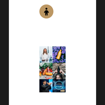
persönlich.
Wertvolles
Know-how
Voller toller
Empfehlungen
und
Ratschläge.