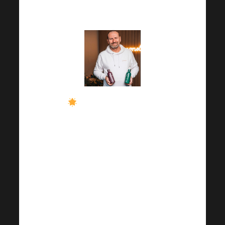
interessante Fakten!
Wie können Sie die
virtuelle Harmonelo
Akademie in vollen
Zügen genießen? Mit
unseren flüssigen
Ergänzungsmitteln!
Probieren Sie die
bewährten Favoriten