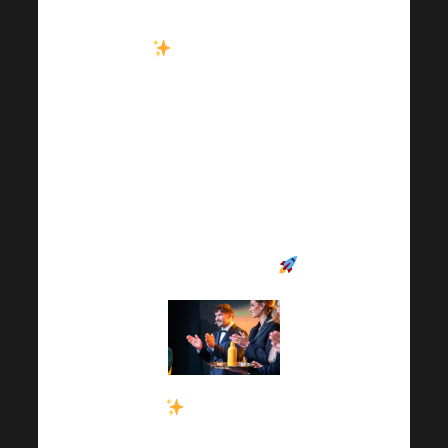
Die
Harmonelo
Akademie
ist da! Was
erwartet Sie? Die
Enthüllung des
Programms und vieles
mehr. Verpassen Sie
nicht diese
Sonderausgabe
.
Die
virtuelle
Harmonelo Academy