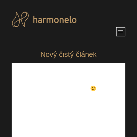
Přeskočit
na
obsah
Nový čistý článek
Tady bude libovolný text
A
nejlepší je, že budeme mít k
tomu i auto-translate. Stačí
přepnout jazyk dole.