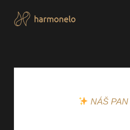
Přeskočit
na
obsah
NÁŠ PAN
Jak podpořit imunitu i na jaře?