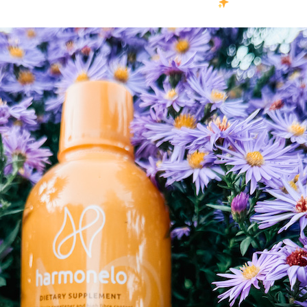
záznam a mnoho dalšího
.