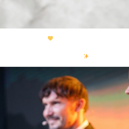
Harmonelo Immunity
, spolu s vitaminem D3 a selenem,
inaci můžete podpořit svou imunitu přirozeně a dlouhodo
řešit, ale každý den
.