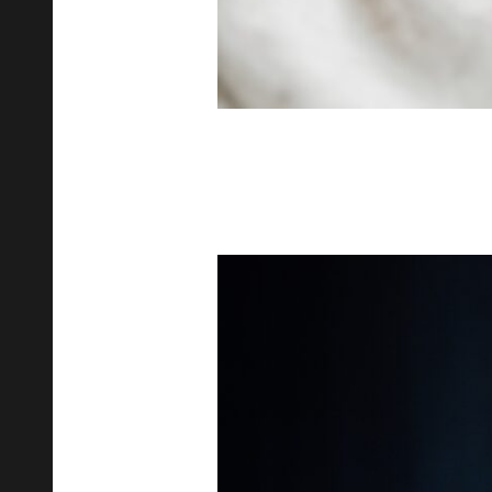
Právě proto najdete kolostrum i v
imunitního systému. Díky této komb