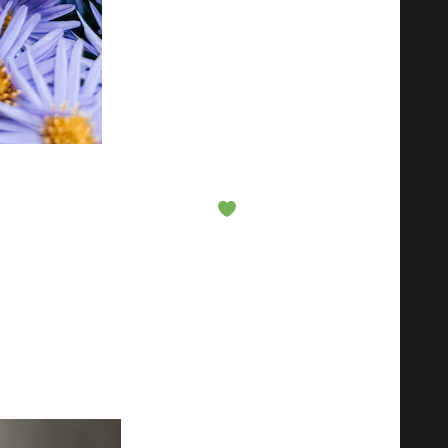
organismus, reaguje na vnější vlivy
á dává tělu stabilní základ
. Na
 třeba takové kolostrum.
pnosti
zení