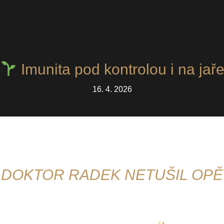
Imunita pod kontrolou i na jař
16. 4. 2026
 DOKTOR RADEK NETUŠIL OPĚ
 Rádi prozradíme více. Náš pan doktor Radek Netušil jako