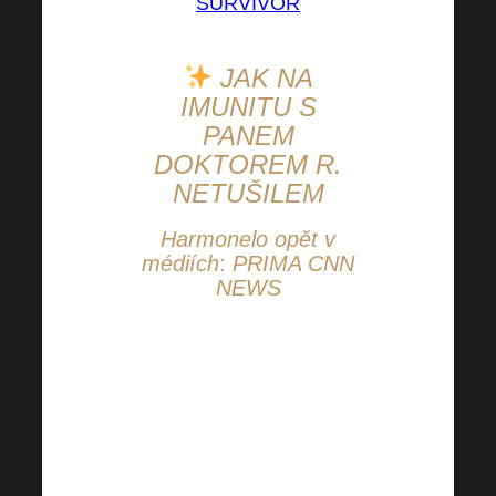
SURVIVOR
JAK NA
IMUNITU S
PANEM
DOKTOREM R.
NETUŠILEM
Harmonelo opět v
médiích
:
PRIMA CNN
NEWS
Doufáme, že vám
neunikl tento skvělý
rozhovor s členem
vědecké rady
Harmonelo, panem