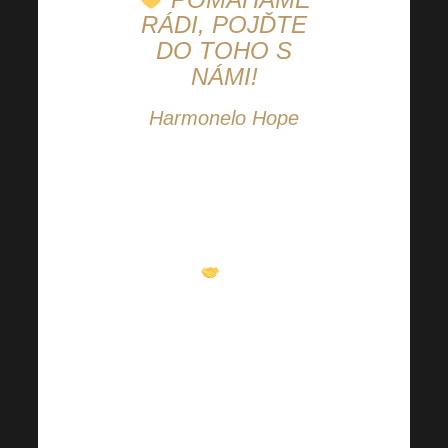
RÁDI, POJĎTE
DO TOHO S
NÁMI!
Harmonelo Hope
Spojme síly a
pomáhejme společně
tam, kde je to opravdu
potřeba
. Přidejte se
k nám, inspirujte ostatní
a buďte součástí
něčeho většího.
Společně dokážeme víc
—
protože když