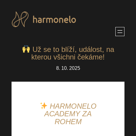
Přeskočit
na
obsah
Už se to blíží, událost, na
kterou všichni čekáme!
8. 10. 2025
HARMONELO
ACADEMY ZA
ROHEM