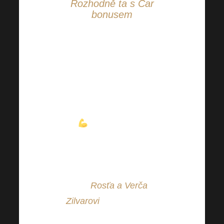
Rozhodně ta s Car
bonusem
Benefit jménem Car
bonus není jen o
krásném autě – je i o
svobodě, pohodlí a
motivaci
k dosažení cílů
! A tím nejlepší
možným příkladem jste
toho vy sami, šikovní
Harmoneláci! Své o tom
ví i
Rosťa a Verča
Zilvarovi
, kterým tímto i
moc gratulujeme.