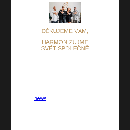
DĚKUJEME VÁM,
HARMONIZUJME
SVĚT SPOLEČNĚ
In:
news
Tags: