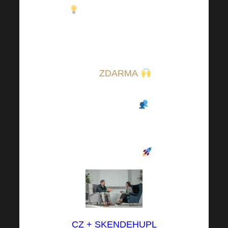
Získejte know-how,
podporu od ostatních
členů komunity a
spoustu inspirace —
úplně
ZDARMA
.
Neváhejte a připojte se
do našich skupin
—
budou pro vás skvělou
oporou nejen na cestě
profesního růstu
.
CZ + SK
EN
DE
HU
PL