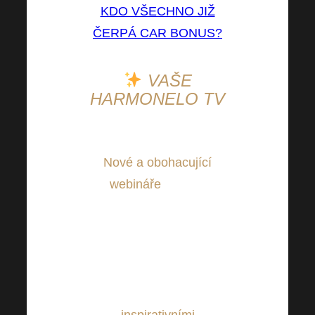
KDO VŠECHNO JIŽ
ČERPÁ CAR BONUS?
VAŠE
HARMONELO TV
Nové a obohacující
webináře
můžete
sledovat i z pohodlí
Vašeho domova.
Pravidelně pro Vás
chystáme nové a
zajímavé webináře s
inspirativními