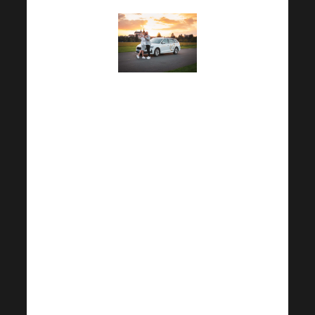
Rosťa s Verčou si
dovolili žít lepší životy,
vybírat si ty nejlepší
možnosti a tím
inspirovat ostatní, že
vše je možné, když víte,
co chcete a jdete si pro
to! A z přesně z toho
důvodu si i vybrali
společnost Harmonelo!