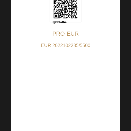
PRO EUR
EUR 2022102285/5500
(pro příspěvky v EUR);
IBAN:
CZ9155000000002022102285
(pro příspěvky z jiných
zemí než CZ); BIC:
RZBCCZPP
QR kód je nastaven na 5
EUR, částku si však
můžete dle Vašeho