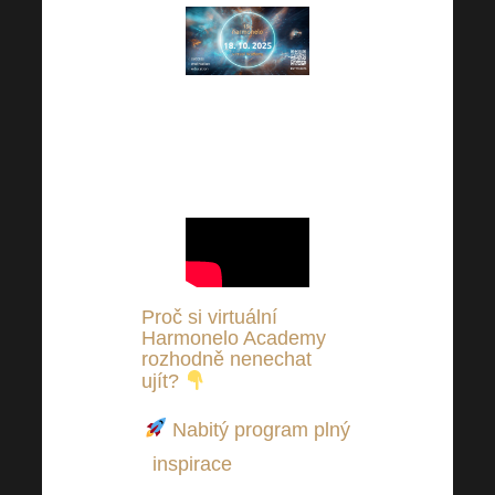
Teaser k 15th
Harmonelo Academy je
zde!
Proč si virtuální
Harmonelo Academy
rozhodně nenechat
ujít?
Nabitý program plný
inspirace
– čekají vás