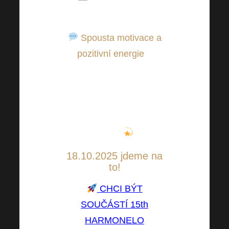
nemožné.
Spousta motivace a
pozitivní energie
–
načerpejte chuť
posouvat se dál a být
součástí komunity,
která táhne za jeden
provaz
.
18.10.2025 jdeme na
to!
CHCI BÝT
SOUČÁSTÍ 15th
HARMONELO