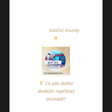
doktorem Radkem
Netušilem, neboť se
týkal velmi aktuálního
tématu,
funkční imunity
.
Co pan doktor
divákům například
prozradil?
Odpověděl na to, jak