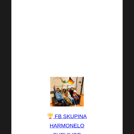
Byla to jízda a my Vám
za ni neskutečně
děkujeme! Ve svém
úsilí však rozhodně
nepolevujte. Jak sami
jistě víte, poctivá a
kontinuální práce je
klíčem k úspěchu.
FB SKUPINA
HARMONELO