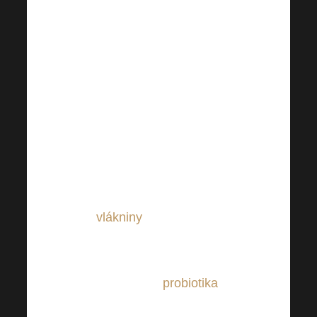
funguje imunita, jak se
obranyschopnost u
člověka vyvíjí a co
bychom do našeho
jídelníčku neměli
zapomenout zařazovat
(nejen na podzim). Řeč
byla zejména o pestré
zdravě a
dostatku
vlákniny
.
Vláknina, jak
mnozí z vás možná
tuší, je totiž potrava
(palivo) pro
probiotika
,
tedy naše přátelské