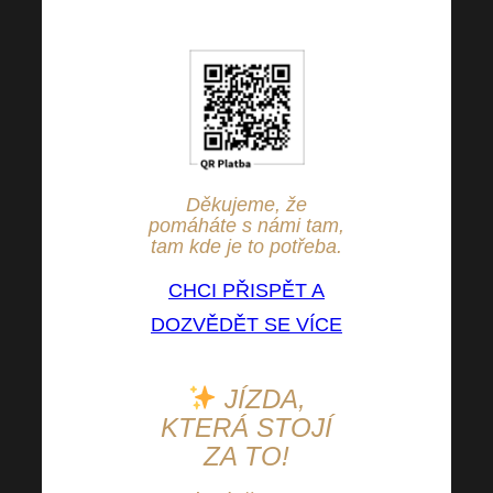
uvážení libovolně změnit.
Děkujeme, že
pomáháte s námi tam,
tam kde je to potřeba.
CHCI PŘISPĚT A
DOZVĚDĚT SE VÍCE
JÍZDA,
KTERÁ STOJÍ
ZA TO!