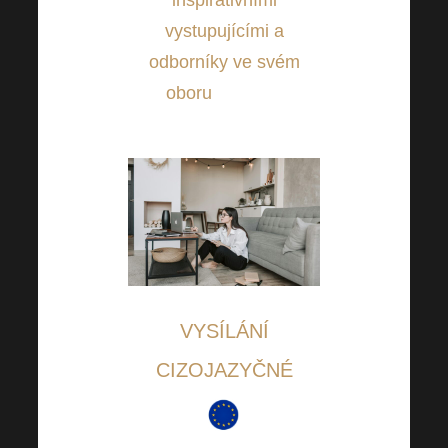
vystupujícími a
odborníky ve svém
oboru
, tak si je
nenechte utéct!
VYSÍLÁNÍ
CIZOJAZYČNÉ