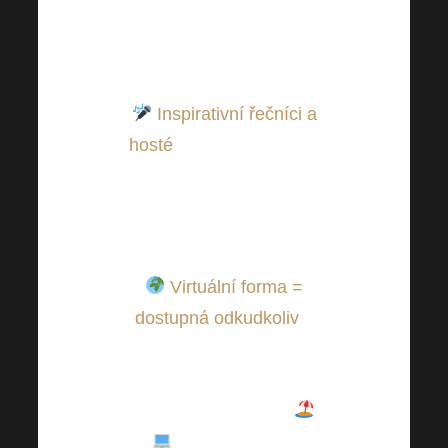
novinky, tipy a příběhy,
které vás nakopnou k
dalším úspěchům.
Inspirativní řečníci a
hosté
– osobnosti, které
znají cestu k úspěchu a
rádi se podělí o své
know-how.
Virtuální forma =
dostupná odkudkoliv
–
připojte se pohodlně z
domova, z kanceláře
nebo klidně z pláže
! U nás nic není