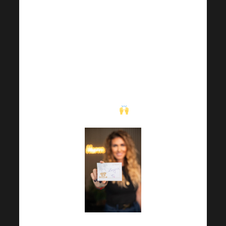
mohou seznámit s
důležitými informacemi
(na FB skupině pro
Harmonelo Survivor),
které pro ně z tohoto
projektu vyplývají. A
rozhodně je na co se
těšit!