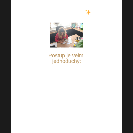
pomáháme, roste nejen
naděje, ale i srdce
.
Postup je velmi
jednoduchý:
Stačí se přihlásit do
Vašeho internetového
bankovnictví a upravit si
nastavenou částku dle
Vašeho uvážení pro
pomoc potřebným a zaslat
na transparentní účty
vedené u Raiffeisenbank: