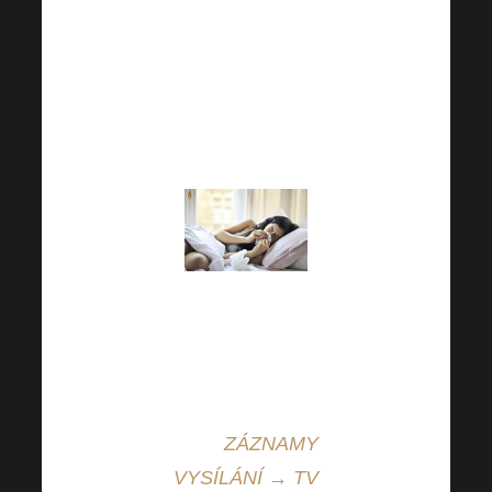
mikroorganismy. A my
pro Vás máme
samozřejmě tip, jak
probiotika i vlákninu
jednoduše doplnit!
Pokud si chcete pustit
celý záznam, můžete
jednoduše na:
Harmonelo Office v
sekci
ZÁZNAMY
VYSÍLÁNÍ → TV