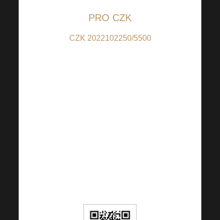
PRO CZK
CZK 2022102250/5500
(pro příspěvky v CZK);
IBAN:
CZ6655000000002022102250
(pro příspěvky z jiných
zemí než CZ); BIC:
RZBCCZP
QR kód je nastaven na
100 CZK, částku si však
můžete dle Vašeho
uvážení libovolně změnit.