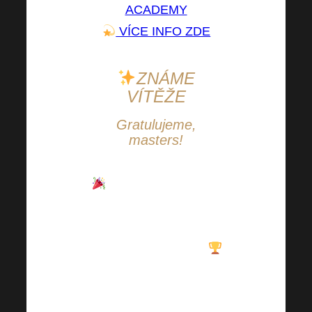
ACADEMY
VÍCE INFO ZDE
ZNÁME
VÍTĚŽE
Gratulujeme,
masters!
Je to tady!
Konečně
jsme se dočkali –
známe vítěze
Harmonelo Survivor!
Všichni úspěšní
účastníci se zároveň