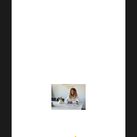
Sbírka probíhala až do
konce srpna – a každá
vaše pomoc, ať už
velká či malá, se
proměnila v
naději a
radostné úsměvy dětí
,
které to opravdu
potřebují.
Děkujeme, že jste
součástí příběhu, který