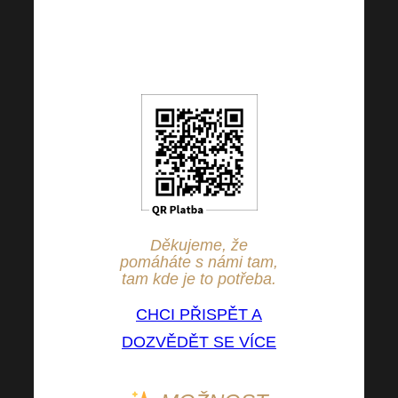
EUR, částku si však
můžete dle Vašeho
uvážení libovolně změnit.
Děkujeme, že
pomáháte s námi tam,
tam kde je to potřeba.
CHCI PŘISPĚT A
DOZVĚDĚT SE VÍCE