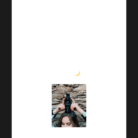
spánek – to jsou častí
společníci podzimních
dní. Co kdyby existoval
pomocník, který by
dokázal
zklidnit mysl,
podpořit kvalitní spánek
a zároveň posílit vaši
imunitu
?
Harmonelo RELAX
je