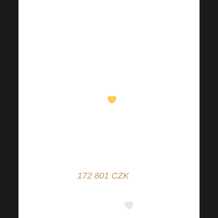
Když jsme v červnu
spustili sbírku pro děti z
Dětského domova v
Kunštátu, věřili jsme, že
společně dokážeme
velké věci.
Ale že se
nám díky
vaší podpoře,
otevřenému srdci a
ochotě pomáhat
podaří
vybrat
neuvěřitelných
172 801
CZK
, to
předčilo všechna naše
očekávání
.