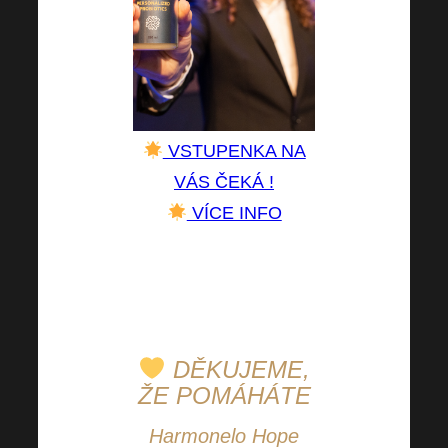
VSTUPENKA NA
VÁS ČEKÁ !
VÍCE INFO
MY
se už nemůžeme
dočkat a co
VY
?
DĚKUJEME,
ŽE POMÁHÁTE
Harmonelo Hope