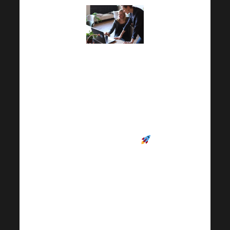
Připojte se do našich
FB skupin
, které vám
budou skvělým
průvodcem a oporou
nejen při vašem
kariérním růstu
.
Stačí si vybrat skupinu
podle
jazyka, který vám
vyhovuje
, a začít čerpat
rady, zkušenosti i
motivaci od ostatních