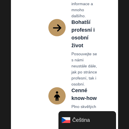
informace a
mnoho
dalšího.
Bohatší
profesní i
osobní
život
Posouvejte se
s námi
neustále dále,
jak po stránce
profesní, tak i
osobní.
Cenné
know-how
Plno skvělých
doporučení a
rad.
Čeština