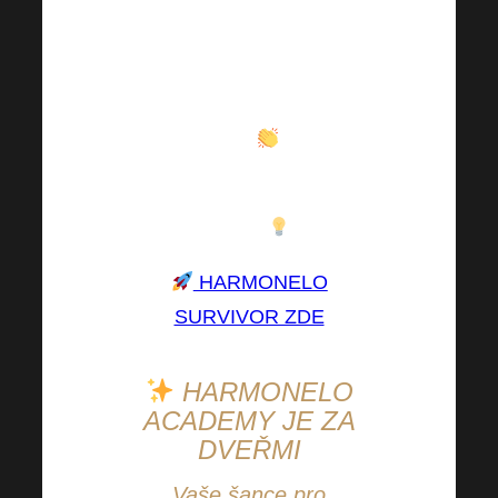
včetně doporučení
zařazeni vhodných
potravin do jídelníčku
za velice dostupnou
cenu
.“
Moc vám držíme palce i
nadále
!
HARMONELO
SURVIVOR ZDE
HARMONELO
ACADEMY JE ZA
DVEŘMI
Vaše šance pro