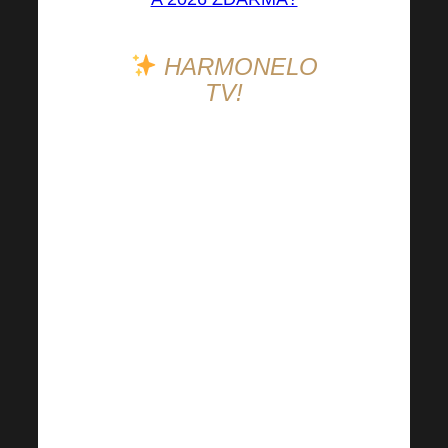
HARMONELO
TV!
Objevujte
nové a
inspirativní webináře
přímo z pohodlí svého
domova. Pravidelně pro
vás připravujeme
zajímavý obsah
s
odborníky a
inspirativními speakery
,
kteří vám předají cenné