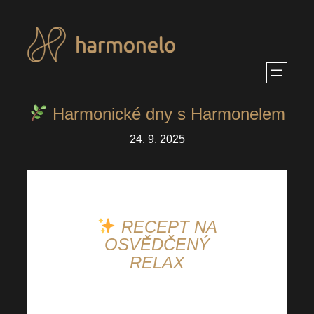
Přeskočit
na
obsah
Harmonické dny s Harmonelem
24. 9. 2025
RECEPT NA
OSVĚDČENÝ
RELAX
Stres, únava a neklidný