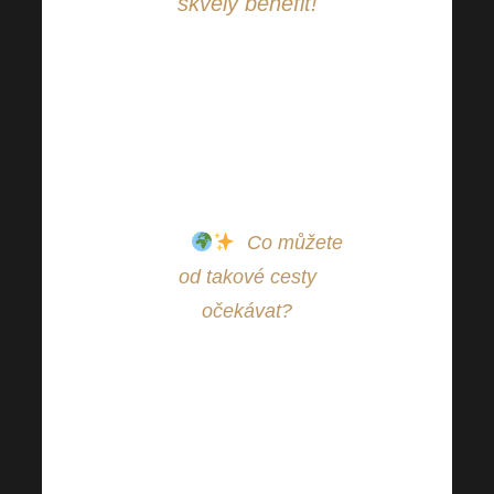
skvělý benefit!
Harmonelo přináší
spoustu skvělých
benefitů – a jedním z
těch nejzajímavějších je
Harmonelo Business
Trip
!
Co můžete
od takové cesty
očekávat?
Dobrodružství, inspiraci
a nezapomenutelné
zážitky!
Podívejte se na
exkluzivní video z jedné
z našich minulých