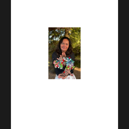
popisuje Harmonelačka
Olga Šafaříková
„2. Master reg. 20.9. –
520PV – Tatínek a syn
– sportovci, běžci,
vzájemná podpora na
ceste k prevenci a