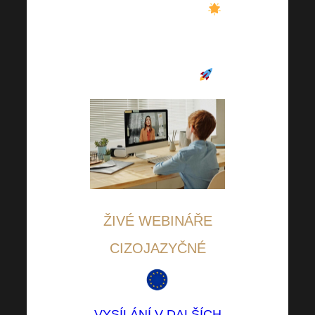
know-how i motivaci
.
Nenechte si je ujít
a
posouvejte se s námi
neustále kupředu
!
ŽIVÉ WEBINÁŘE
CIZOJAZYČNÉ
VYSÍLÁNÍ V DALŠÍCH