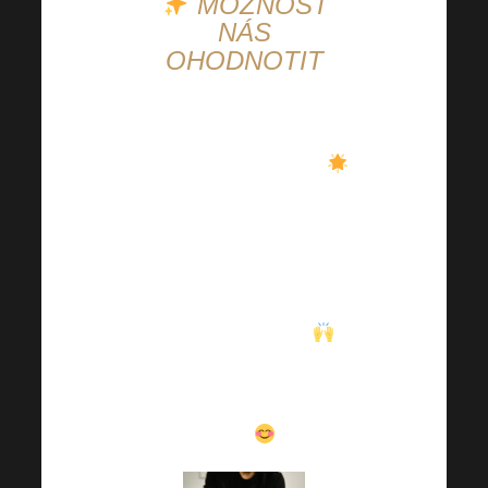
MOŽNOST
NÁS
OHODNOTIT
Vaše zpětná vazba je
pro nás
moc důležitá
.
Dejte nám prosím
vědět,
jak jste spokojeni
s našimi produkty
–
moc nás to zajímá
.
Děkujeme, že nám
pomáháte být ještě
lepší
!