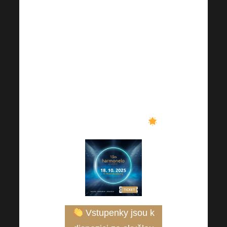
jedinečné akce, slyšet
inspirativní speakery a
odnést si tipy, které
posunou vás i váš
byznys na další úroveň.
Buďte u toho, když se
bude psát další kapitola
Harmonelo příběhu
.
Vstupenky jsou k