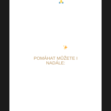
mění životy
. A tím
naše cesta nekončí –
už brzy vám
představíme
nový
projekt
, který si zaslouží
naši společnou
pozornost
.
POMÁHAT MŮŽETE I
NADÁLE:
Stačí se přihlásit do
Vašeho internetového
bankovnictví a upravit si
nastavenou částku dle
Vašeho uvážení pro
pomoc potřebným a zaslat