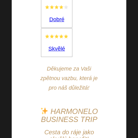
Dobré
Skvělé
Děkujeme za Vaši
zpětnou vazbu, která je
pro náš důležitá!
HARMONELO
BUSINESS
TRIP
Cesta do ráje jako