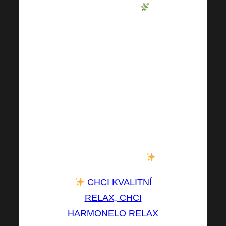
celkovou vitalitu
!
Podzim je ideální čas
zpomalit, zklidnit se a
dopřát si vědomou péči.
Udělejte z večera svůj
malý relaxační rituál
– s
Harmonelo RELAX se
probudíte svěží,
odpočatí a připravení
na každý nový den
.
CHCI KVALITNÍ
RELAX, CHCI
HARMONELO RELAX