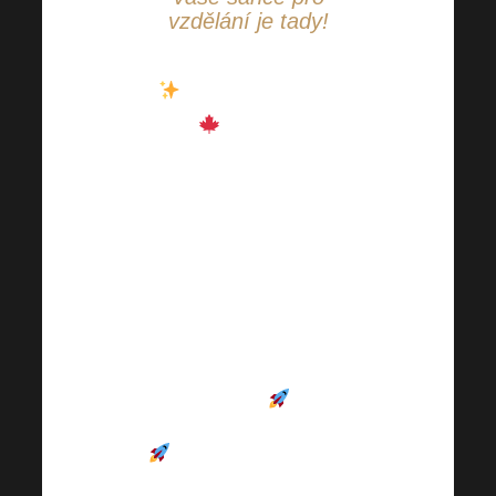
vzdělání je tady!
Už za měsíc je to
tady
!
18. 10. 2025
vypukne
podzimní
Harmonelo Academy
–
den plný
inspirace,
nejnovějších trendů,
cenného know-how
a
programu, který vás
nadchne a nabije
energií
.
Nepropásněte svou
šanci být součástí této