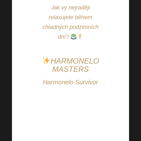
Jak vy nejraději
relaxujete během
chladných podzimních
dní?
HARMONELO
MASTERS
Harmonelo Survivor
„Drazí, mám velkou
radost, že se všem tolik
daří a právem si
můžete říkat Harmonelo
Masters v tempu“.