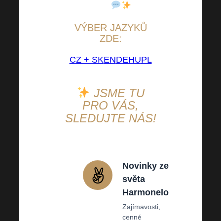
členů
.
VÝBER JAZYKŮ
ZDE:
CZ + SK
EN
DE
HU
PL
JSME TU
PRO VÁS,
SLEDUJTE NÁS!
Novinky ze
světa
Harmonelo
Zajímavosti,
cenné