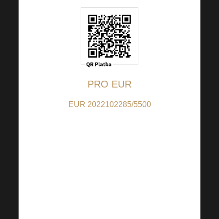
PRO EUR
EUR 2022102285/5500
(pro příspěvky v EUR);
IBAN:
CZ9155000000002022102285
(pro příspěvky z jiných
zemí než CZ); BIC:
RZBCCZPP
QR kód je nastaven na 5