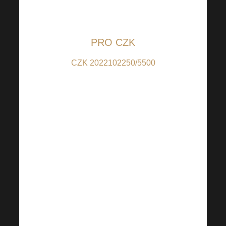
na transparentní účty
vedené u Raiffeisenbank:
PRO CZK
CZK 2022102250/5500
(pro příspěvky v CZK);
IBAN:
CZ6655000000002022102250
(pro příspěvky z jiných
zemí než CZ); BIC:
RZBCCZP
QR kód je nastaven na
100 CZK, částku si však
můžete dle Vašeho
uvážení libovolně změnit.