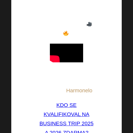
exotických výprav
a
nechte se naladit na to,
co vás může čekat
.
Pobyt pro všechny
výherce kompletně
hradí firma
Harmonelo
!
KDO SE
KVALIFIKOVAL NA
BUSINESS TRIP 2025
A 2026 ZDARMA?