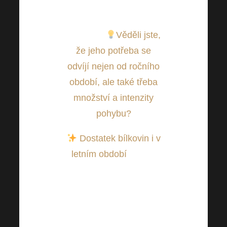
všeho. Neopomíjejte ho
proto zejména v letních
měsících.
Věděli jste,
že jeho potřeba se
odvíjí nejen od ročního
období, ale také třeba
množství a intenzity
pohybu?
Dostatek bílkovin i v
letním období
. I když
často není taková chuť
k jídlu díky vyšším
teplotám,
nezapomínejte do