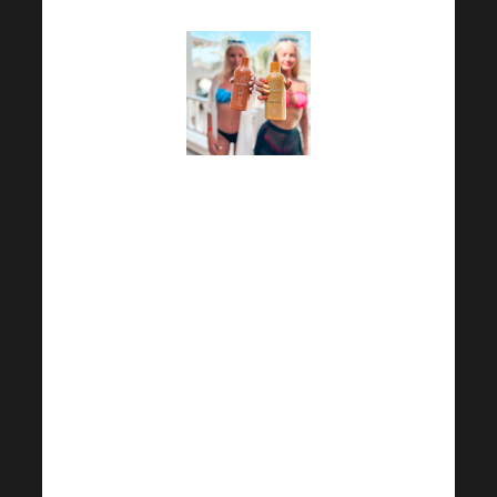
Zajímá Vás kam se již
za pár týdnů podívají
výherci Harmonelo
business tripu? Jaké
krásné prostředí je
tentokrát čeká? To vše
a mnohem více se
dozvíte v nejnovějším
videu! Pro Vás ostatní