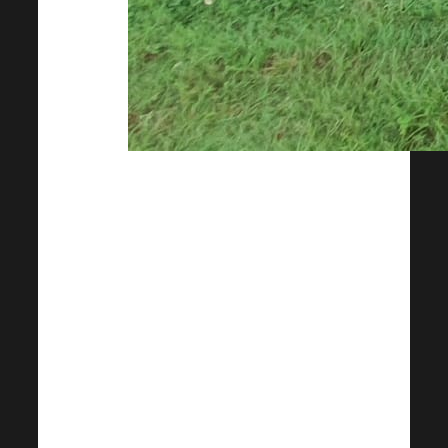
Užívali jsme si v tom
nejužším jádru a o to
intenzivnější to bylo.
Dík všem z této úžasné
party, je radost
pozorovat ta přátelství.
Smekám před vámi,
před vašimi