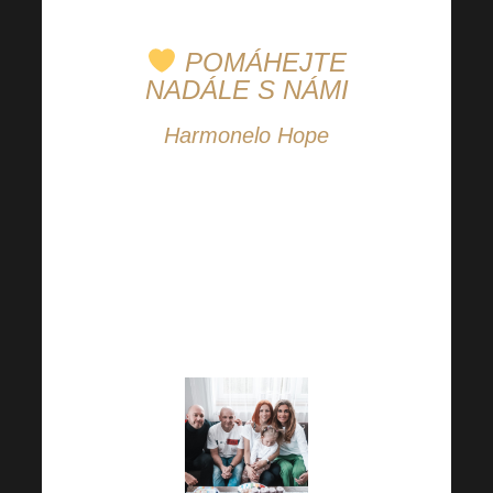
POMÁHEJTE
NADÁLE S NÁMI
Harmonelo Hope
Podporujte s námi další
další projekty v rámci
Harmonelo Hope.
Pomáhejme společně
tam, kde je to potřeba.