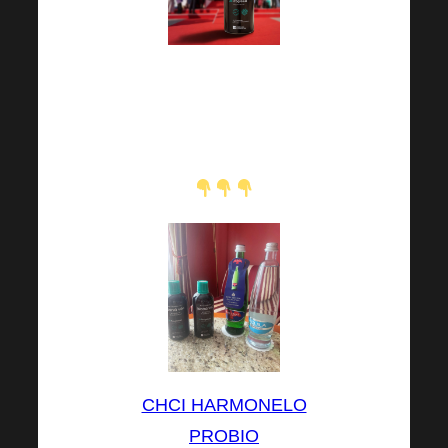
Někteří z Vás
Harmonelo na KVIFF
také postřehli!
CHCI HARMONELO
PROBIO