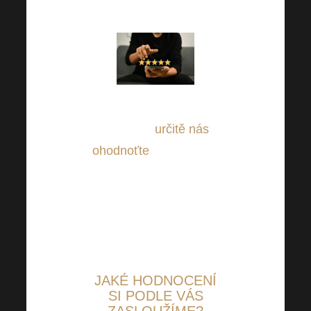
produkty spokojení!
Ať už jste spokojení
nebo ne,
určitě nás
ohodnoťte
, ať můžeme
být pro Vás neustále
lepší a lepší –
děkujeme za chvilinku
Vašeho cenného času!
JAKÉ
HODNOCENÍ
SI PODLE VÁS