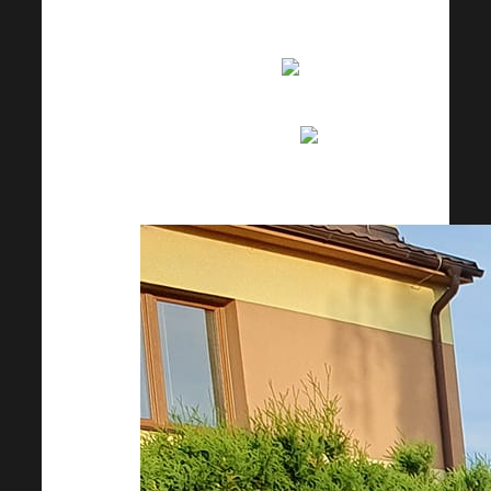
kterými jsme program
připravily. Děkuji, že
podporujeme
.
Věřím, že inspiraci
předal i tajný host
.“
Martina Šimová