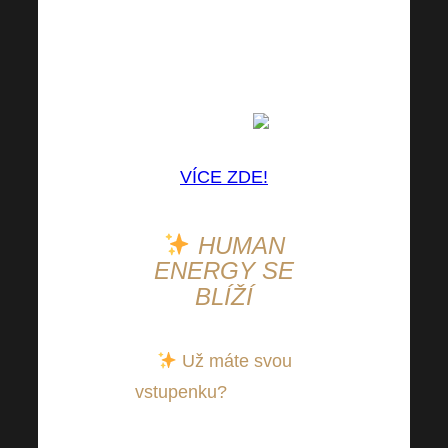
rozhodnutími a sny.
Obdivuji, s jakou
vytrvalostí si jdete pro
to, co je pro vás
připravené
.
VÍCE ZDE!
HUMAN
ENERGY SE
BLÍŽÍ
Už máte svou
vstupenku?
Pokud ne,
tak to utíkejte napravit!