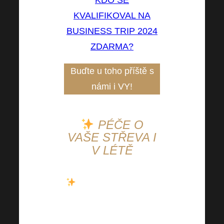
KVALIFIKOVAL NA
BUSINESS TRIP 2024
ZDARMA?
Buďte u toho příště s
námi i VY!
PÉČE O
VAŠE STŘEVA I
V LÉTĚ
Nezapomínejte se o
svá střeva starat i
během letních měsíců.