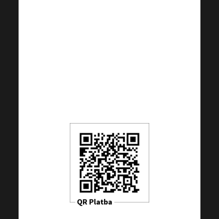
CZ6655000000002022102250
(pro příspěvky z jiných
zemí než CZ); BIC:
RZBCCZP
. QR kód je
nastaven na 100 CZK,
částku si však můžete dle
Vašeho uvážení libovolně
změnit.