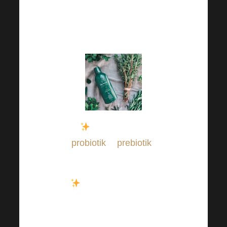
Připravili jsme si pro
Vás několik skvělých
tipů, jak na to!
Poctivá dávka
probiotik
&
prebiotik
i
během letních měsíců.
Nezapomínejte na
dostatek vody! Pitný
režim je základem