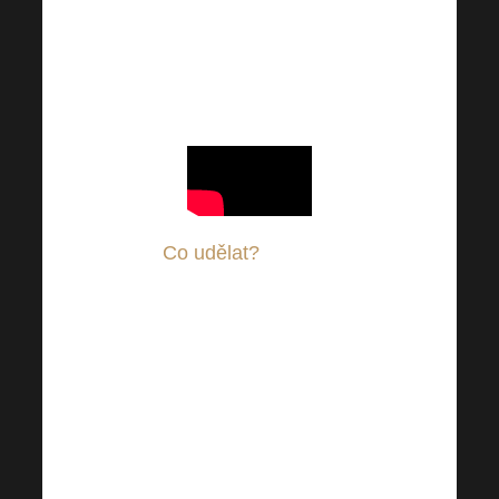
to může být skvělá
motivace pro účast na
dalším Harmonelo
business tripu.
Co udělat?
Pravidla
jsou stále stejná
–
získat minimálně 2
(nebo více) poukazů
klasické dovolené
(Harmonelo Business
Trip) na své ID. Poukaz
na 1 dovolenou je obrat