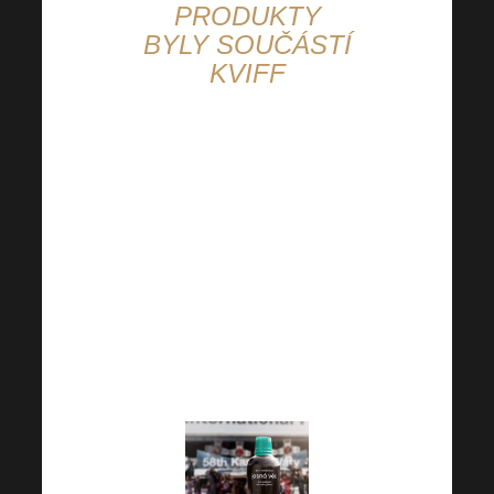
PRODUKTY
BYLY SOUČÁSTÍ
KVIFF
Jak jsme Vás
informovali již minule,
naše skvělé doplňky
stravy byly i součástí
skvělého
Mezinárodního
filmového festivalu v
Karlových Varech.