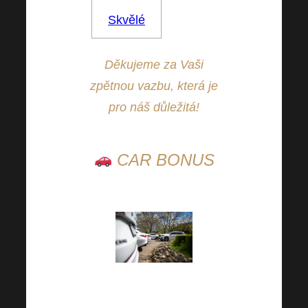
Skvělé
Děkujeme za Vaši
zpětnou vazbu, která je
pro náš důležitá!
CAR BONUS
Nezapomínejte, že od
určitého obratu si lze