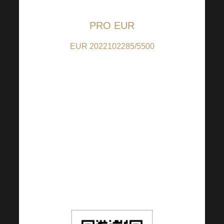
PRO EUR
EUR 2022102285/5500
(pro příspěvky v EUR);
IBAN:
CZ9155000000002022102285
(pro příspěvky z jiných
zemí než CZ); BIC:
RZBCCZPP
. QR kód je
nastaven na 5 EUR,
částku si však můžete dle
Vašeho uvážení libovolně
změnit.