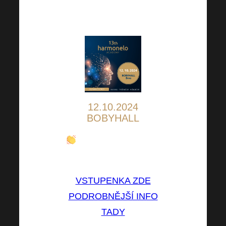
Harmonelo Academy je
doslova za rohem.
12.10.2024
BOBYHALL
Vstupenky jsou nyní
za NEJNIŽŠÍ CENU!
VSTUPENKA ZDE
PODROBNĚJŠÍ INFO
TADY