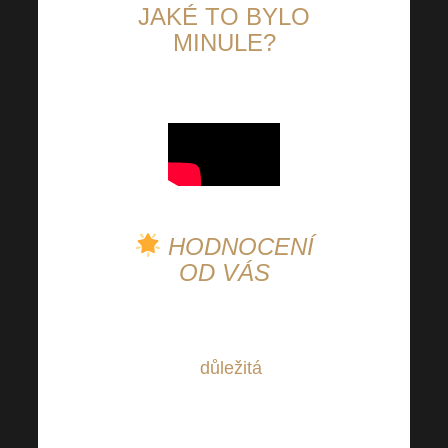
JAKÉ TO BYLO
MINULE?
⤵⤵⤵
HODNOCENÍ
OD VÁS
Vaše zpětná vazba je
pro nás
důležitá
. Dejte
nám proto prosím
vědět, jak jste s našimi