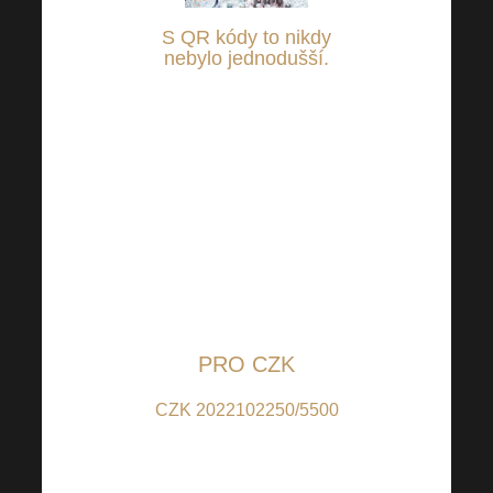
S QR kódy to nikdy
nebylo jednodušší
.
Stačí se přihlásit do
Vašeho internetového
bankovnictví a upravit si
nastavenou částku dle
Vašeho uvážení pro
pomoc potřebným a zaslat
na transparentní účty
vedené u Raiffeisenbank:
PRO CZK
CZK 2022102250/5500
(pro příspěvky v CZK);
IBAN: