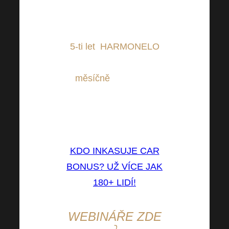
polepit své hezké bílé
auto, které není starší
5-ti let
.
HARMONELO
Vám poté bude
měsíčně
platit
CAR
BONUS
navíc do
Vašich provizí. A to se
vyplatí.
KDO INKASUJE CAR
BONUS? UŽ VÍCE JAK
180+ LIDÍ!
WEBINÁŘE ZDE