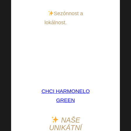
Sezónnost a
lokálnost.
Užijte si
možnosti konzumace
čerstvých potravin.
Nezapomínejte ani na
fermentované výrobky,
které naše střeva
jednoduše zbožňují.
CHCI HARMONELO
GREEN
NAŠE
UNIKÁTNÍ