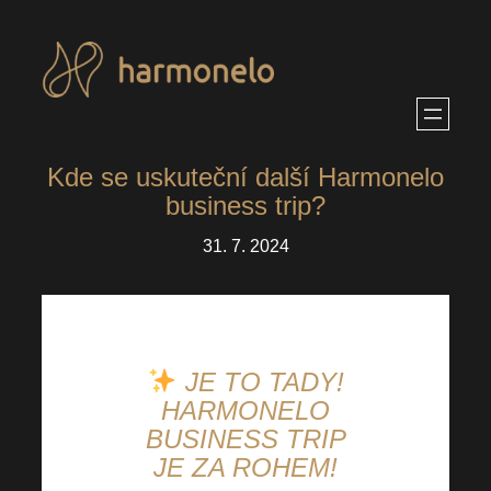
Přeskočit
na
obsah
Kde se uskuteční další Harmonelo
business trip?
31. 7. 2024
JE TO TADY!
HARMONELO
BUSINESS TRIP
JE ZA ROHEM!