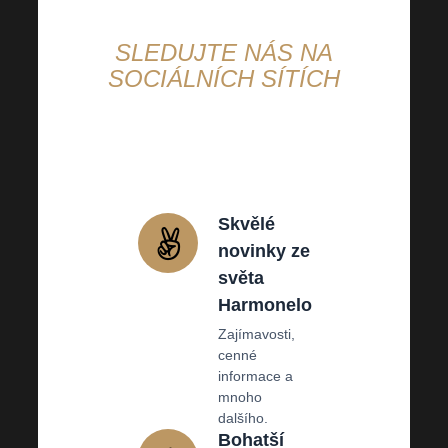
SLEDUJTE NÁS NA
SOCIÁLNÍCH SÍTÍCH
Proč
se vyplatí nás sledovat?
Skvělé
novinky ze
světa
Harmonelo
Zajímavosti,
cenné
informace a
mnoho
dalšího.
Bohatší