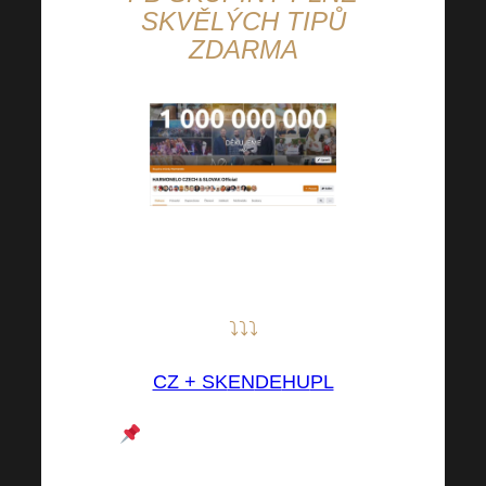
SKVĚLÝCH TIPŮ
ZDARMA
Buďte součástí této skvělé
komunity i VY!
⤵⤵⤵
CZ + SK
EN
DE
HU
PL
V těchto FB skupinách se
nachází důležitá podpora