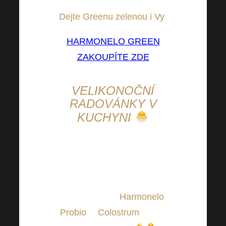
rozhodně příjemně podmaní.
Dejte Greenu zelenou i Vy
!
HARMONELO GREEN
ZAKOUPÍTE ZDE
VELIKONOČNÍ
RADOVÁNKY V
KUCHYNI
Tak tato dobrota na Velikonoce
zajisté potěší malé i velké
strávníky. Kouzlit v kuchyni
můžete buď s
Harmonelo
Probio
či
Colostrum
. Nebo