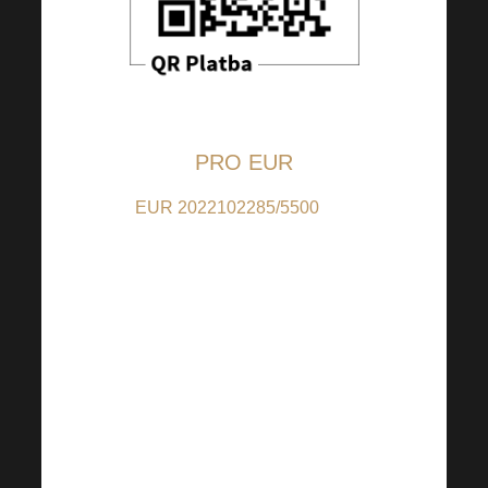
PRO EUR
EUR 2022102285/5500
(pro
příspěvky v EUR); IBAN:
CZ9155000000002022102285 (pro
příspěvky z jiných zemí než CZ);
BIC: RZBCCZPP
QR kód je nastaven na 5 EUR,
částku si však můžete dle Vašeho
uvážení libovolně změnit.