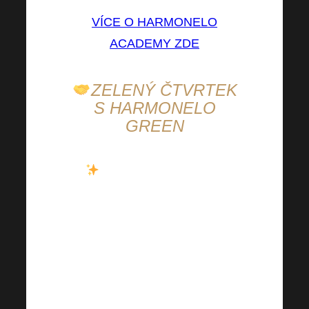
VÍCE O HARMONELO
ACADEMY ZDE
ZELENÝ ČTVRTEK
S HARMONELO
GREEN
Zelený čtvrtek je tady!
Zařazení „zelených“ potravin
rozhodně neuškodí v žádném
období, avšak zelený čtvrtek k
tomu přímo vybízí. Co si takto
místo zeleného piva dát
„panáka“ našeho Harmonelo