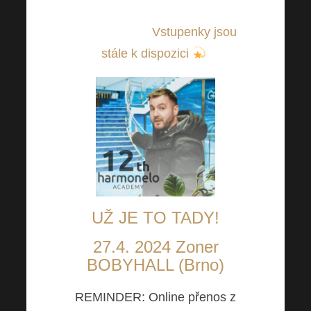
stránce profesní i osobní. Tak
hurá do toho!
Vstupenky jsou
stále k dispozici
.
UŽ JE TO TADY!
27.4. 2024 Zoner
BOBYHALL (Brno)
REMINDER: Online přenos z