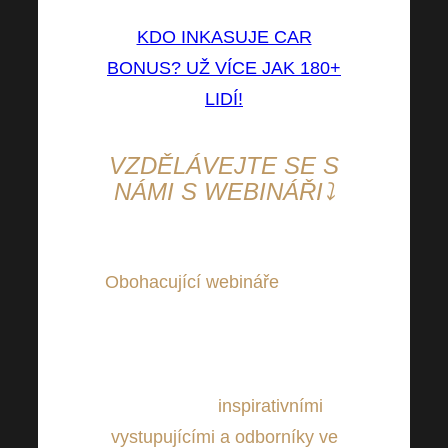
KDO INKASUJE CAR
BONUS? UŽ VÍCE JAK 180+
LIDÍ!
VZDĚLÁVEJTE SE S
NÁMI S WEBINÁŘI⤵
Obohacující webináře
můžete
sledovat také z pohodlí Vašeho
domova. Pravidelně pro Vás
chystáme nové a zajímavé
webináře s
inspirativními
vystupujícími a odborníky ve