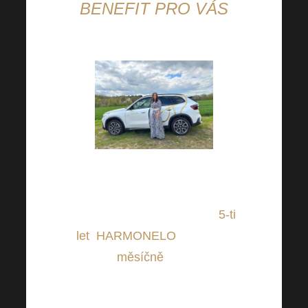
BENEFIT PRO VÁS
Nezapomínejte, že od určitého
obratu si lze polepit své hezké
bílé auto, které není starší
5-ti
let
.
HARMONELO
Vám poté
bude
měsíčně
platit
CAR
BONUS
navíc do Vašich
provizí. A to se vyplatí.