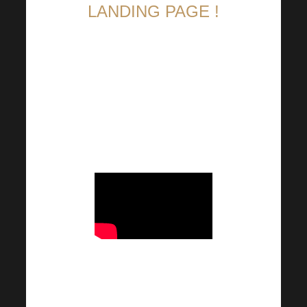
LANDING PAGE !
To nejpodstatnější přehledně a
na jednom místě. Vytvořili jsme
pro Vás přehlednou landing
page, kde naleznete vše
podstatné k Harmonelo
Academy!
⤵⤵⤵
Buďte u toho s námi!