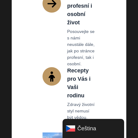
profesní i
osobní
život
Posouvejte se
s námi
neustále dále,
jak po stránce
profesní, tak i
osobní.
Recepty
pro Vás i
Vaši
rodinu
Zdravý životní
styl nemusí
být vědou.
Čeština