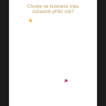
Chcete se business tripu
zúčastnit příští rok?
Pravidla jsou stále stejná
–
získat minimálně 2 (nebo více)
poukazů klasické dovolené
(Harmonelo Business Trip) na své
ID. Poukaz na 1 dovolenou je obrat
30.000 PV bodu se skupinou až do
3. linie ze startovacích balíků s tím,
že min. 10 % musím být tzv. “na
přímo” tj. min. 3.000 PV v přímé
linii/generaci číslo 1
. PS:
Maximální počet výherců exotické
VIP Harmonelo business trip
dovolené s majiteli je 10 (dle