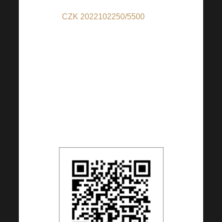
CZK 2022102250/5500
(pro
příspěvky v CZK); IBAN:
CZ6655000000002022102250 (pro
příspěvky z jiných zemí než CZ);
BIC: RZBCCZP
QR kód je nastaven na 100 CZK,
částku si však můžete dle Vašeho
uvážení libovolně změnit.