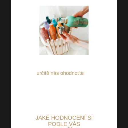
Ať už jste spokojení nebo ne,
určitě nás ohodnoťte
, ať
můžeme být pro Vás neustále
lepší a lepší – děkujeme za
chvíli Vašeho cenného času!
JAKÉ
HODNOCENÍ SI
PODLE VÁS