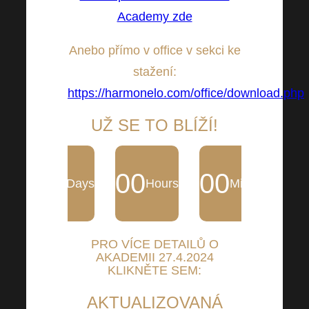
Academy zde
Anebo přímo v office v sekci ke
stažení:
https://harmonelo.com/office/download.php
UŽ SE TO BLÍŽÍ!
00
00
00
Days
Hours
Minutes
PRO VÍCE DETAILŮ O
AKADEMII 27.4.2024
KLIKNĚTE SEM:
AKTUALIZOVANÁ