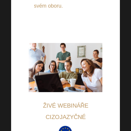
svém oboru.
Tyto webináře
jsou plné motivace i vědecky
ověřených informací. Podívejte
se hned na několik novinek!
ŽIVÉ WEBINÁŘE
CIZOJAZYČNÉ