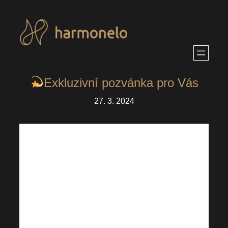
Přeskočit
na
obsah
Exkluzivní pozvánka pro Vás
27. 3. 2024
Legendární Harmonelo
Academy je doslova za rohem!
Proč Vám tato skvělá akce
nesmí rozhodně uniknout? To