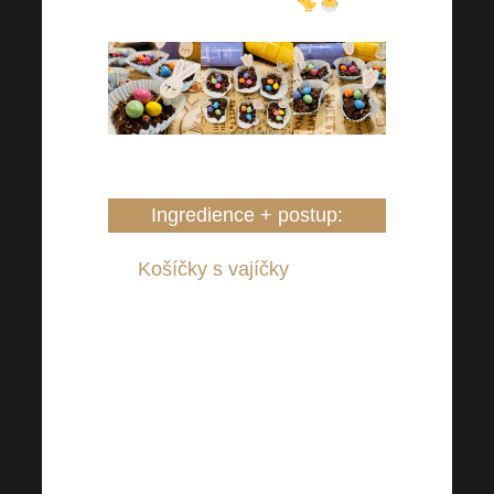
rovnou s oběma
.
Ingredience + postup
:
Košíčky s vajíčky
– Stačí
nechat zatuhnout 60 g kvalitní
hořké čokolády a 50 g protein
čokolády, přidat hrst jemných
vloček s vlákninou a hrst
oblíbených cereálií (máme s
méně cukrem), také hrst