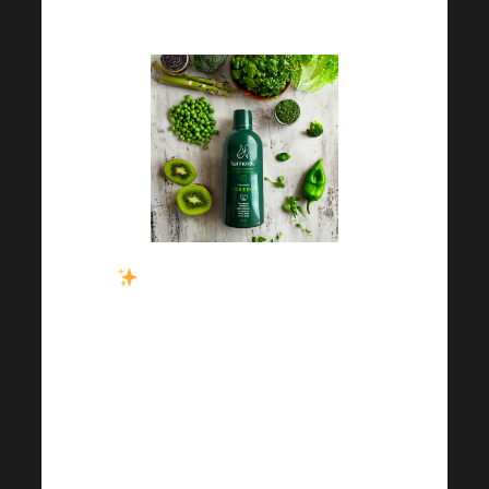
GREEN?
Všechny zelené potraviny,
které na Zelený čtvrtek sníte,
by vám podle tradic měly
přinést zdraví po celý rok. S
Harmonelo bude dodržení této
tradice hračka.