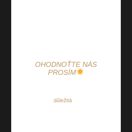
otázky!
Vstup je možný jen pro
zaregistrované členy se
zaplaceným startovacím
balíčkem
(nákup za 60+ PV
bodů a více).
OHODNOŤTE NÁS
PROSÍM
Vaše zpětná vazba je pro nás
opravdu
důležitá
. Dejte nám
proto prosím Vaši upřímnou
zpětnou vazbu, co na
Harmonelo říkáte!