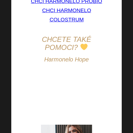
CHCI HARMONELO PROBIO
CHCI HARMONELO
COLOSTRUM
CHCETE TAKÉ
POMOCI?
Harmonelo Hope
Pomáhejte i nadále s námi a
podpořte další projekty v rámci
Harmonelo Hope. Pomáhejme
společně tam, kde je to
potřeba.