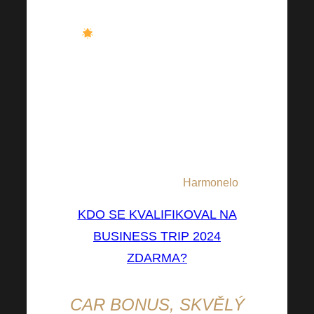
nejvyššího počtu poukazů).
Počet výherců na klasickou
Evropskou dovolenou Business
Trip je pak bez omezení počtu a
možné i s rodinnými příslušníky.
Kdo se do toho opře již nyní, ten
bude mít splněno!
* Pobyt pro všechny výherce
kompletně hradí firma
Harmonelo
.
KDO SE KVALIFIKOVAL NA
BUSINESS TRIP 2024
ZDARMA?
CAR BONUS, SKVĚLÝ