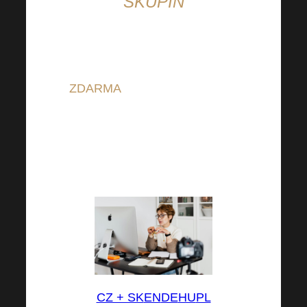
SKUPIN
Cenné know-how, podpora od
ostatních členů a plno inspirace
ZDARMA
. Neváhejte a připojte
se do těchto skupin, neboť
Vám budou skvělou pomocnou
podporou nejen ve Vašem
kariérním růstu!
CZ + SK
EN
DE
HU
PL