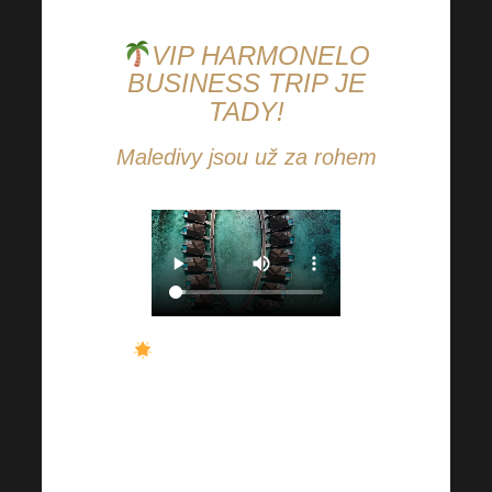
VIP HARMONELO
BUSINESS TRIP JE
TADY!
Maledivy jsou už za rohem
Už se to blíží. Zanedlouho
budou na tomto kouzelném místě
trávit dovolenou naši výherci VIP
Harmonelo Business Tripu
společně s majiteli Harmonelo.