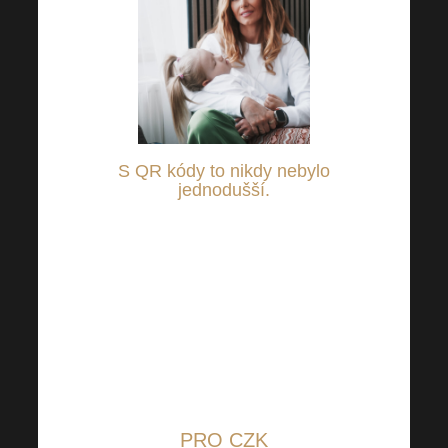
S QR kódy to nikdy nebylo
jednodušší
.
Stačí se přihlásit do Vašeho
internetového bankovnictví a
upravit si nastavenou částku dle
Vašeho uvážení pro pomoc
potřebným a zaslat na
transparentní účty vedené u
Raiffeisenbank:
PRO CZK