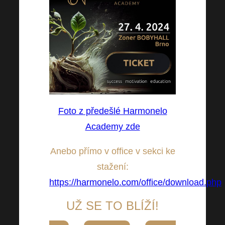
Foto z předešlé Harmonelo
Academy zde
Anebo přímo v office v sekci ke
stažení:
https://harmonelo.com/office/download.php
UŽ SE TO BLÍŽÍ!