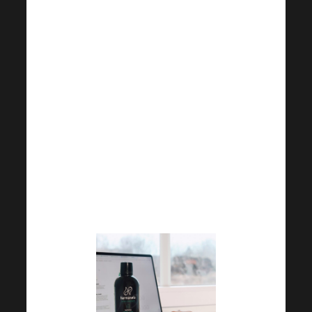
hektické dny neberou konce a
vyhlídky na chvíli odpočinku v
nedohlednu. Ve chvíli, kdy si
můžete odpočinout a naspat
doporučovaných 7-9 hodin,
však ne a ne usnout. Ráno se
poté s největší
pravděpodobností probudíme s
pocitem ještě větší únavy. Co s
tím? Zkuste to s našimi tipy!