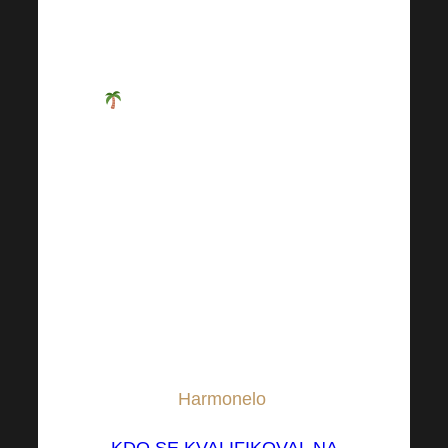
majiteli je 10 (dle nejvyššího
počtu poukazů).
Počet výherců na klasickou
Evropskou dovolenou Business
Trip je pak bez omezení počtu
a možné i s rodinnými
příslušníky. Kdo se do toho
opře již nyní, ten bude mít
splněno!
* Pobyt pro všechny výherce
kompletně hradí firma
Harmonelo
.
KDO SE KVALIFIKOVAL NA