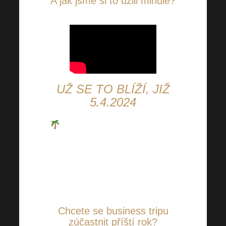
A jak jsme si to užili minule?
UŽ SE TO BLÍŽÍ, JIŽ
5.4.2024
Zanedlouho
budou na tomto
kouzelném místě trávit
dovolenou naši výherci VIP
Harmonelo Business Tripu
společně s majiteli Harmonelo.
Chcete se business tripu
zúčastnit příští rok?