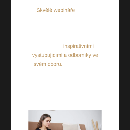
Skvělé webináře
můžete
sledovat také z pohodlí Vašeho
domova. Pravidelně pro Vás
chystáme nové a zajímavé
webináře s
inspirativními
vystupujícími a odborníky ve
svém oboru.
Tyto webináře
jsou plné motivace i vědecky
ověřených informací. Hlásíme
pravidelné novinky, tak si je
nenechte ujít!