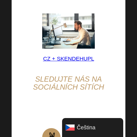
Vašem kariérním růstu.
CZ + SK
EN
DE
HU
PL
SLEDUJTE NÁS NA
SOCIÁLNÍCH SÍTÍCH
Proč
se vyplatí nás sledovat?
Čeština
Skvělé