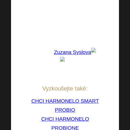
mají. I na tuto bakterií je
potřeba se soustředit. Kondice
střeva se zlepšila ze 40 % na
43%
Děkuji Zuzance za skvělou
zkušenost
Zuzana Syslova
Doporučuje: Jana Benedová
Vyzkoušejte také:
CHCI HARMONELO SMART
PROBIO
CHCI HARMONELO
PROBIONE