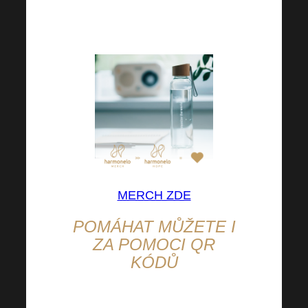
objednali? Pokud ne, tak
rozhodně neváhejte!
MERCH ZDE
POMÁHAT MŮŽETE I
ZA POMOCI QR
KÓDŮ
Stačí se přihlásit do Vašeho