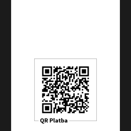
příspěvky z jiných zemí než CZ);
BIC: RZBCCZPP
QR kód je nastaven na 5 EUR,
částku si však můžete dle Vašeho
uvážení libovolně změnit.