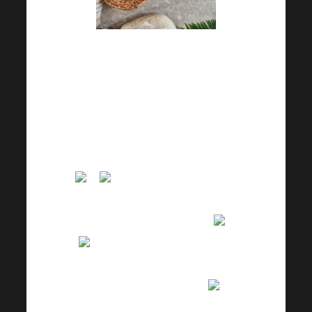
V květnu klientovi panu Petrovi
(50 let) dorazil výsledek
rozboru mikrobiomu pro Smart,
probiotika na míru na půl roku,
CO PROSTĚ NEVIDÍME, ale
můžeme na tom zapracovat
. Poměr mezi F/B byl
1583,66 namísto 1,5- což je
velmi alarmující výsledek
.
Hodnoty laktobacilů měl
2,093 % v normě, obvyklá
hodnota má být 0,1%.
Hodnoty bifidobacterií měl