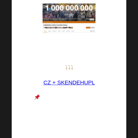
Buďte součástí této komunity i
VY!
⤵⤵⤵
CZ + SK
EN
DE
HU
PL
V těchto FB skupinách se
nachází důležitá podpora
ostatních členů, je zde
komunita kolegů Harmonelo,
kde sdílíte své zkušenosti s