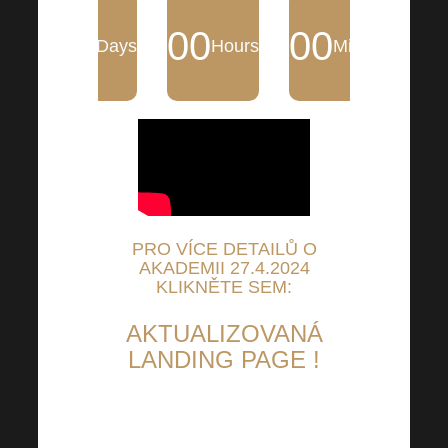
00
00
00
Days
Hours
Minutes
PRO VÍCE DETAILŮ O
AKADEMII 27.4.2024
KLIKNĚTE SEM:
AKTUALIZOVANÁ
LANDING PAGE !
To nejpodstatnější přehledně a
na jednom místě. Vytvořili jsme