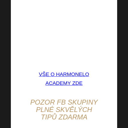
pro Vás přehlednou landing
page, kde naleznete vše
podstatné k Harmonelo
Academy!
⤵⤵⤵
Buďte u toho s námi!
VŠE O HARMONELO
ACADEMY ZDE
POZOR
FB SKUPINY
PLNÉ SKVĚLÝCH
TIPŮ ZDARMA