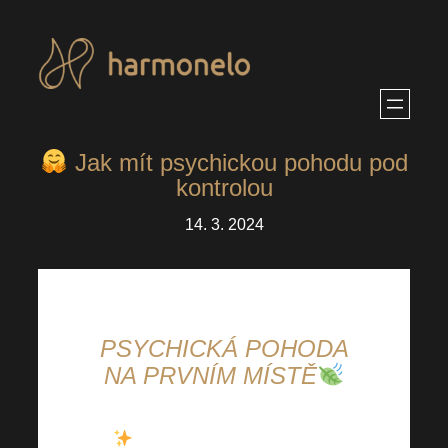
Přeskočit
na
obsah
Jak mít psychickou pohodu pod
kontrolou
14. 3. 2024
PSYCHICKÁ POHODA
NA PRVNÍM MÍSTĚ
Zajisté to všichni známe,