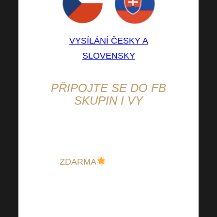
VYSÍLÁNÍ ČESKY A
SLOVENSKY
PŘIPOJTE SE DO FB
SKUPIN I VY
Cenné know-how, podpora od
ostatních členů a plno inspirace
ZDARMA
! Neváhejte a
připojte se do těchto skupin,
neboť Vám budou skvělou
pomocnou berličkou nejen ve