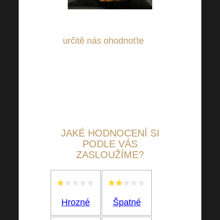
Ať už jste spokojení nebo ne,
určitě nás ohodnoťte
, ať
můžeme být pro Vás neustále
lepší a lepší – děkujeme za
chvilinku Vašeho cenného
času!
JAKÉ
HODNOCENÍ SI
PODLE VÁS
ZASLOUŽÍME?
Hrozné
Špatné