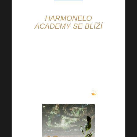
HARMONELO
ACADEMY SE BLÍŽÍ
Tato jedinečná akce již koncem
dubna! Kdo bude u toho s
námi? Konečně se zase
můžeme všichni potkat osobně,
tak toho využijme. Vstupenky
jsou stále k dispozici
!