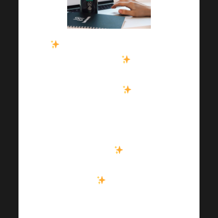
1. Vstávejte a choďte spát v
podobnou dobu.
2. Večer
eliminujte modré světlo
(telefon, počítač).
3. Pozdě
odpoledne a večer zkuste
omezit kofein, neboť může
významně narušit kvalitu
Vašeho spánku.
4. Místnost,
ve které budete spát,
vyvětrejte.
5. Pozor dejte i
na konzumaci alkoholu, která
může Váš spánek narušit.