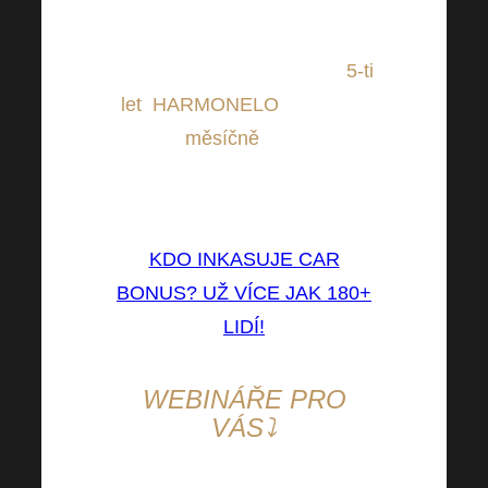
Nezapomínejte, že od určitého
obratu si lze polepit své hezké
bílé auto, které není starší
5-ti
let
.
HARMONELO
Vám poté
bude
měsíčně
platit
CAR
BONUS
navíc do Vašich
provizí. A to se vyplatí.
KDO INKASUJE CAR
BONUS? UŽ VÍCE JAK 180+
LIDÍ!
WEBINÁŘE PRO
VÁS⤵