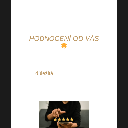
balíčkem
(nákup za 60+ PV
bodů a více).
HODNOCENÍ OD VÁS
Vaše zpětná vazba je pro nás
důležitá
. Dejte nám proto
prosím vědět, jak jste s našimi
produkty spokojení.