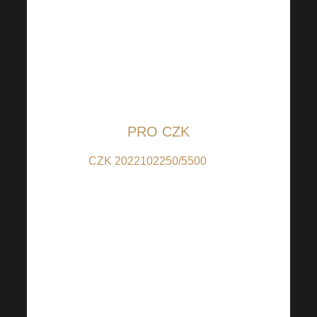
internetového bankovnictví a
upravit si nastavenou částku dle
Vašeho uvážení pro pomoc
potřebným a zaslat na
transparentní účty vedené u
Raiffeisenbank:
PRO CZK
CZK 2022102250/5500
(pro
příspěvky v CZK); IBAN:
CZ6655000000002022102250 (pro
příspěvky z jiných zemí než CZ);
BIC: RZBCCZP
QR kód je nastaven na 100 CZK,
částku si však můžete dle Vašeho
uvážení libovolně změnit.