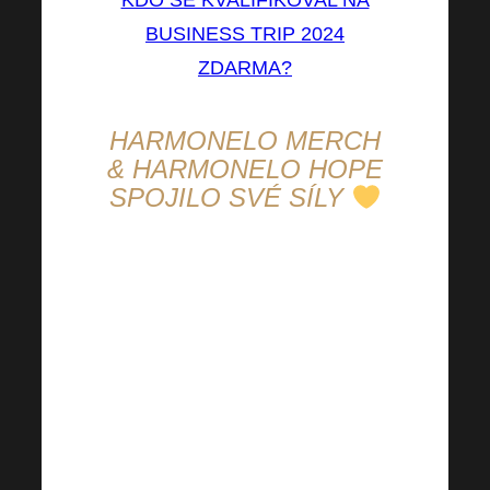
BUSINESS TRIP 2024
ZDARMA?
HARMONELO MERCH
& HARMONELO HOPE
SPOJILO SVÉ SÍLY
V minulém newsletteru jsme
Vám oznámili tuhle skvělou
novinku. Harmonelo Hope
spojilo své síly s merchem a
mohla tak vzniknout zcela
unikátní pomoc. Už jste si z
našeho merche něco hezkého