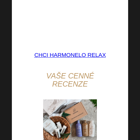
Pro ještě efektivnější podporu
Vašeho spánku a psychické
pohody zkuste Harmonelo
Relax!
CHCI HARMONELO RELAX
VAŠE CENNÉ
RECENZE