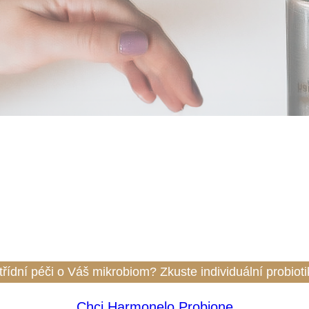
biom působí nespočet vlivů, ať už těch pozitivních či 
naší imunity či produkci podstatných látek jako jsou třeb
hají v našich laboratořích v Brně pod vědeckým dohledem
 se, jakou máte diverzitu střevního mikrobiomu a jaké m
nepřátelských bakterií.
řídní péči o Váš mikrobiom? Zkuste individuální probiot
Chci Harmonelo Probione