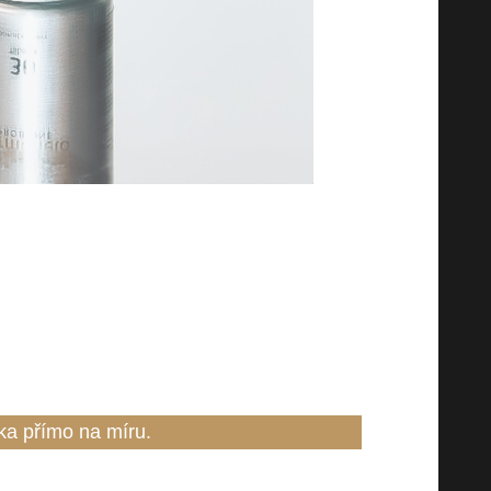
negativních. Nepřímo tak může docházet k
a vitaminy.
, zjišťujeme zastoupení jednotlivých rodů
áte procentuální zastoupení přátelských i
ika přímo na míru.