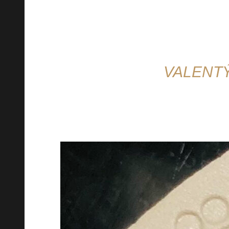
VALENT
Lámete si letos hlavu nad tím, jak pře