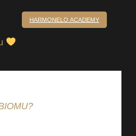
HARMONELO ACADEMY
mu
BIOMU?
ože náš mikrobiom je podstatný pro naše