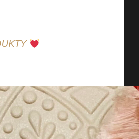
DUKTY
doporučení, které Vaše nejbližší potěší