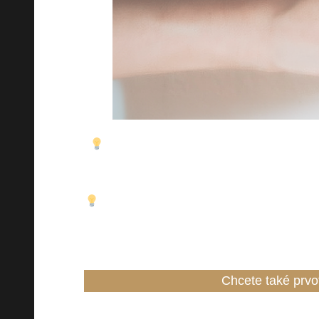
V průběhu našeho života na náš mikro
ovlivnění 
Věděli jste, že analýzami, které probí
bakterií ve střevním mikrobiomu? Dozvíte
Chcete také prvot