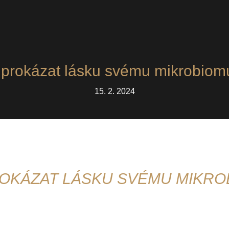
 prokázat lásku svému mikrobio
15. 2. 2024
ROKÁZAT LÁSKU SVÉMU MIKRO
vané polovičce, ale také svému mikrobiomu. Proč? Prot