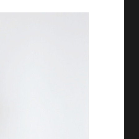
va, kde dochází k trávení živin.