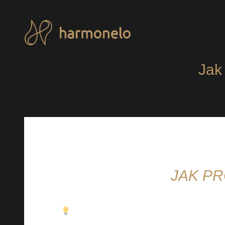
Přeskočit
na
obsah
Jak
JAK P
Lásku můžete prokázat nejen své milo