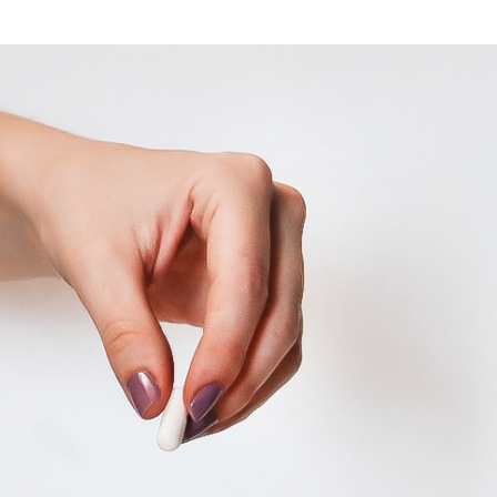
větší koncentrace mikroorganismů se nachází uvnitř stře