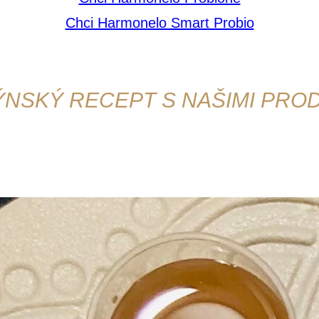
Chci Harmonelo Smart Probio
ÝNSKÝ RECEPT S NAŠIMI PRO
kvapit svou drahou polovičku? Máme pro Vás jedno skvělé 
nejen na svátek zamilovaných.