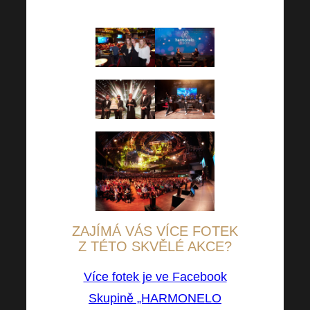
podpory si maximálně ceníme.
ZAJÍMÁ VÁS VÍCE FOTEK
Z TÉTO SKVĚLÉ AKCE?
Více fotek je ve Facebook
Skupině „HARMONELO