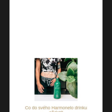
pravidelný pitný režim.
Namíchat si lahodný i nutričně
zajímavý drink z Vás navíc
může udělat skvělého hostitele,
který bude přesně vědět, čím
může svou návštěvu mile
překvapit.
Co do svého Harmonelo drinku