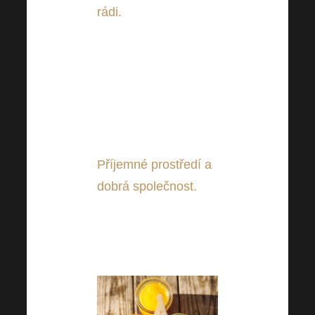
rádi.
Zbožňujete třeba
borůvky či maliny? Do
drinku je můžete přidat
buď v čerstvé formě nebo
i mražené. V druhém
případě Vám tak nahradí i
led.
Příjemné prostředí a
dobrá společnost
.
Věřte,
že díky tomu bude Váš
drink chutnat ještě o level
lépe!