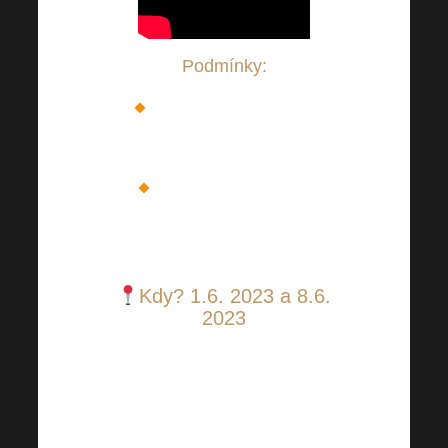
Podmínky:
6 měsíců držet pozici
DIAMANT +
Prezentovat veřejné
webináře (aspoň 3 za 2022 a
2023)
Kdy?
1.6. 2023 a
8.6.
2023
Více informací zjistíte u Vaší
upline. Pro exkurzi do
Harmonelo Factory je zapotřebí