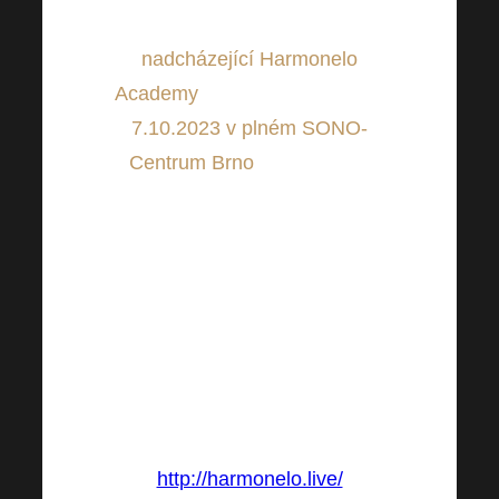
Nezmeškejte další
nadcházející Harmonelo
Academy
, která se bude konat
7.10.2023 v plném SONO-
Centrum Brno
a Vy můžete
ŽIVĚ vše sledovat pohodlně
ONLINE z Vašeho domova,
protože Vám (pro velký zájem),
umožníme připojit se, na
přenos přes Internet!
Kde náš budete moct sledovat
ŽIVĚ
ONLINE
?
http://harmonelo.live/