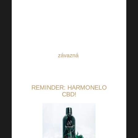
se zaregistrovat a zažádat o
schválení vedením (odkaz na
rezervační formulář je ve
Skupině na Telegramu Lídrů).
Rezervace na daný termín je
závazná
.
REMINDER: HARMONELO
CBD!