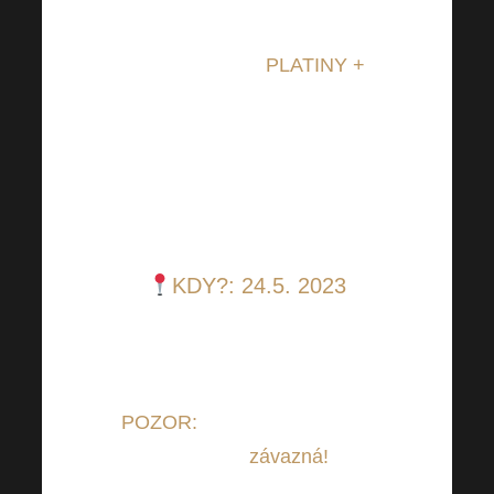
Návštěva laboratoří je možná
pouze pro nové
PLATINY +
,
kteří ještě v laboratořích na
exkurzi nebyli, zároveň drží
aktuálně pozici PLATINA +,
nebo jí byli v předchozím
měsíci.
KDY?:
24.5.
2023
Více aktuálních informací
zjistíte u své upline.
POZOR:
Rezervace na daný
termín je
závazn
á
!