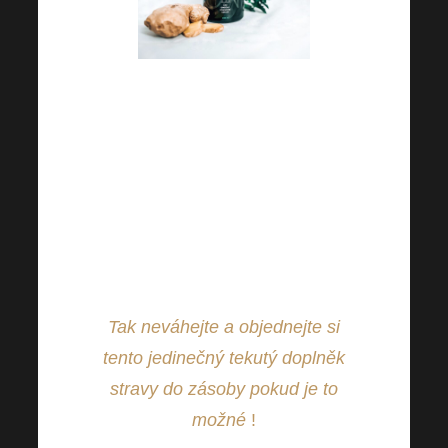
Situaci ohledně legislativního
opatření pro CBD pečlivě
sledujeme a čekáme na
konkrétnější pokyny. Dobrou
zprávou je, že v tuto chvíli
můžete stále Harmonelo CBD
objednat bez omezení.
Tak neváhejte a objednejte si
tento jedinečný tekutý doplněk
stravy do zásoby pokud je to
možné
!