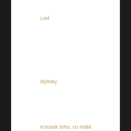
kolečka použít na ozdobu
sklenice.
Led
, pro nadcházející letní
období bude určitě prima
parťákem, avšak pozor
dbejte vždy na jeho původ
a sami si jej tvořte jen z
ověřených zdrojů pitné
vody.
Bylinky
, ať už ze zahrádky
nebo z květináče, skvělou
službu Vám prokáže
máta, meduňka, levandule
či šalvěj.
Kousek toho, co máte