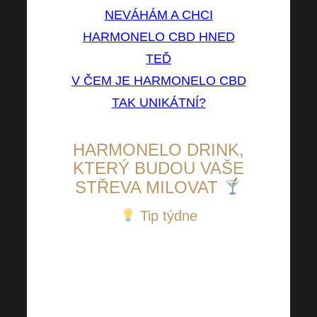
NEVÁHÁM A CHCI
HARMONELO CBD HNED
TEĎ
V ČEM JE HARMONELO CBD
TAK UNIKÁTNÍ?
HARMONELO DRINK,
KTERÝ BUDOU VAŠE
STŘEVA MILOVAT
Tip týdne
Přicházející léto je známkou
mnoha věcí. Jednou z nich by
měla být i myšlenka na