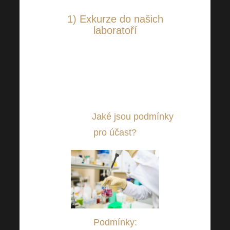
1) Exkurze do našich
laboratoří
Jak to vypadá v našich
laboratořích? Zajímá Vás
pohled do samotného jádra
„dění“? Neváhejte a přijďte se
podívat!
Jaké jsou podmínky
pro účast?
Podmínky: