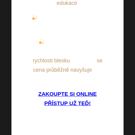
edukace
.
Můžete vše ŽIVĚ sledovat z
pohodlí domova.
Zajistěte si své online
přístupy, které také mizí
rychlosti blesku
i proto, že
se
cena průběžně navyšuje
, tak
neváhejte…
ZAKOUPTE SI ONLINE
PŘÍSTUP UŽ TEĎ!
Buďte i další Harmonelo
Academy u toho s námi. Vaší