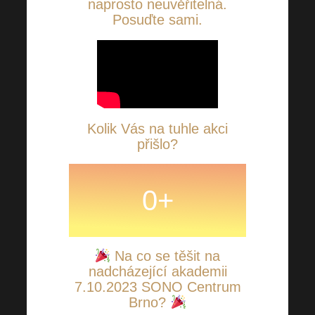
naprosto neuvěřitelná.
Posuďte sami
.
Kolik Vás na tuhle akci
přišlo?
0
+
Na co se těšit na
nadcházející akademii
7.10.2023 SONO Centrum
Brno?