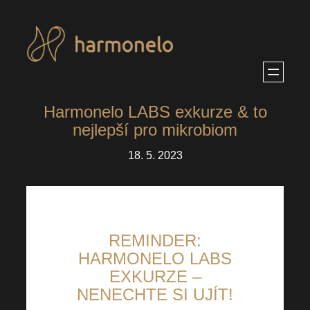
Přeskočit
na
obsah
Harmonelo LABS exkurze & to
nejlepší pro mikrobiom
18. 5. 2023
REMINDER:
HARMONELO LABS
EXKURZE –
NENECHTE SI UJÍT!