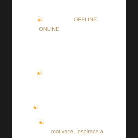
Kombinace
OFFLINE
a
ONLINE
přenosu, jelikož
SONO Centrum v Brně má
kapacitu maximálně 700 míst k
sezení!
Celý sál již vyprodán (za
pouhých 11 dní od spuštění
prodeje vstupenek
)!
Vzácní hosté a vystupující.
Čeká Vás opět poctivá
dávka
motivace, inspirace a