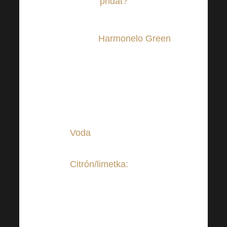
přidat?
Skvělým základem bude
zajisté
Harmonelo Green
,
který je doslova koktejlem
vitaminů a minerálních
látek, které budou ve
Vašem drinku skvělou
přidanou hodnotou.
Voda
, bez té by to
jednoduše nešlo.
Citrón/limetka
:
Část
limetky či citrónu
vymačkejte do drinku,
zbytek můžete nakrájet na