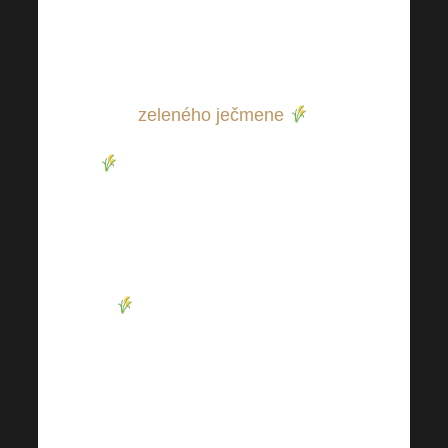
se ukrývají v Harmonelo
Green?
Jednou z nich je šťáva ze
zeleného ječmene
Šťáva ze zeleného ječmene
se získává šetrným lisováním
výhonků mladého ječmene
(
Hordeum vulgare
).
Je bohatá na chlorofyl a
antioxidanty (flavonoidy),
kyselinu ferulovou a obsahuje
kyselinu gama-aminomáselnou
(GABA).