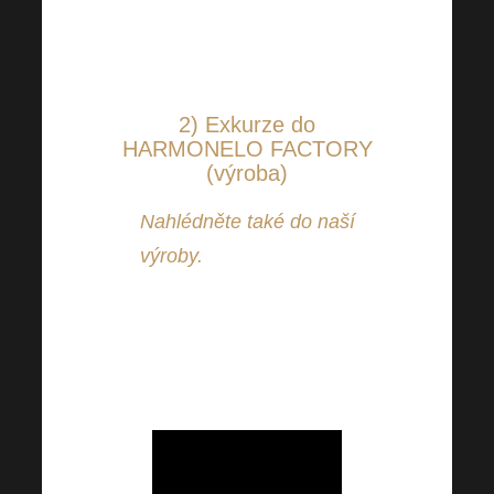
Na nadcházející termín se již
moc těšíme!
2) Exkurze do
HARMONELO FACTORY
(výroba)
Nahlédněte také do naší
výroby.
Odkud se k Vám
dostávají naše unikátní výrobky
můžete vidět na videu níže.
Máte však možnost zhlédnout
vše také na vlastní kůži!