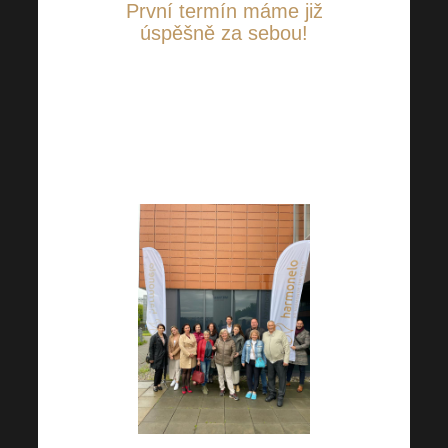
První termín máme již
úspěšně za sebou!
Dle spokojených výrazů všech
přítomných usuzujeme, že se
první termín exkurze do
laboratoře vydařil na výbornou.