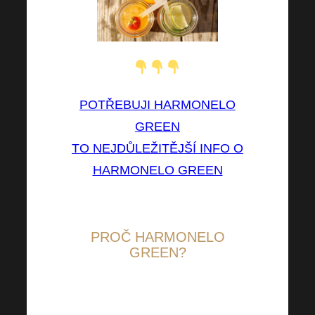
POTŘEBUJI HARMONELO
GREEN
TO NEJDŮLEŽITĚJŠÍ INFO O
HARMONELO GREEN
PROČ HARMONELO
GREEN?
Víte jaké všechny cenné složky