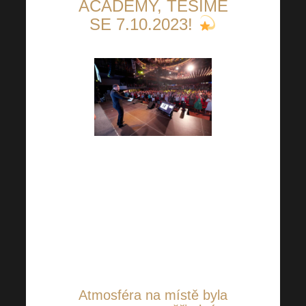
ACADEMY, TĚŠÍME
SE 7.10.2023!
Na tuto skvělou akci jen tak
nezapomeneme. Těm, kteří
neměli možnost se zúčastnit,
přinášíme nejen fota, ale i
VIDEO, přímo z místa činu, to
musíte vidět:
Atmosféra na místě byla