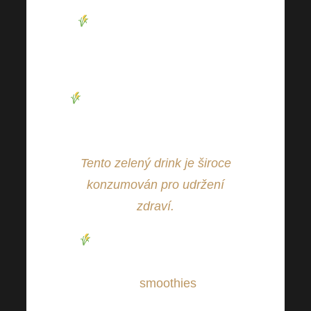
Zelený ječmen je dobrým
zdrojem důležitých minerálních
látek a vitamínů.
V Japonsku dokonce lidé pijí
nápoj ze zelených šťáv „aojiru“
(obsahuje i mladý ječmen).
Tento zelený drink je široce
konzumován pro udržení
zdraví.
U nás se mladý ječmen s
oblibou používá jako přísada v
řadě
smoothies
.