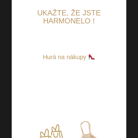
UKAŽTE, ŽE JSTE
HARMONELO !
Hurá na nákupy
Příchod jara si zajisté žádá
změnu šatníku. Chcete se
řádně vybavit na nákupy? Ať už
potravin, oblečení či čehokoliv
dalšího?