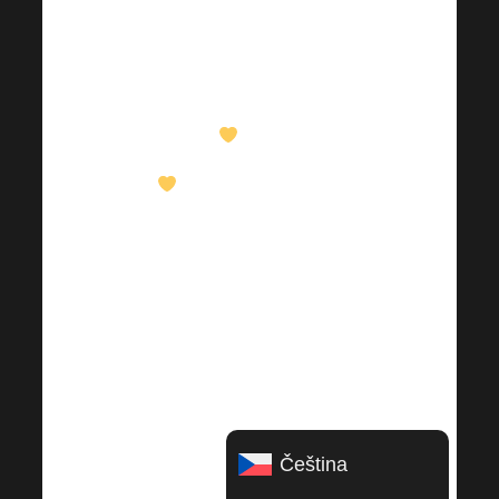
zkusit také. Manželku
přestalo bolet “ zmrzlé
rameno „, vůbec
nemohla dát ruku
nahoru.
Nejednou zjistila, že
to jde. 4x ročně chodila
na opich, aby ji ruka
nebolela. Mně ortoped
doporučoval výměnu
kolena, mám je obě
hodně do “ O „. Nyní se
už o operaci neuvažuje.
Chození na velkou,
Čeština
úžasně vyladěné a
pravidelné jak hodinky.