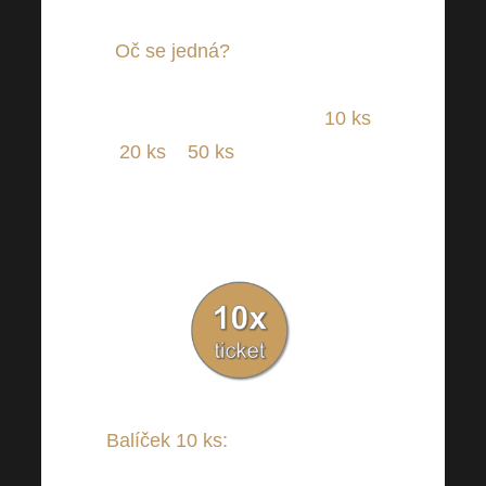
Oč se jedná?
V e-shopu nově
naleznete balíčky vstupenek na
Harmonelo Academy po
10
ks
,
20 ks
a
50 ks
. Všechny ceny
v těchto balíčcích jsou
zvýhodněné !
Balíček 10 ks
:
6.990 Kč /
298,45 EUR (1 vstupenka =