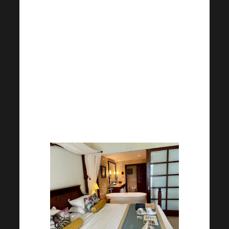
Dechberoucí příroda,
překrásné pláže, zkrátka a
jednoduše ráj na zemi! Výherce
čekalo ubytování v
pětihvězdičkovém hotelu.
Připraven byl pro ně také
stylový merch.