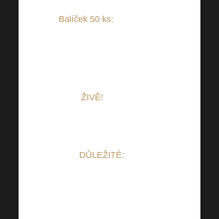
Balíček 50 ks:
24.500 Kč /
1046,06 EUR (1 vstupenka =
490 Kč / 20,92
EUR)
Konečně se všichni můžeme
potkat
ŽIVĚ!
Nepromeškejte
tuhle jedinečnou příležitost.
DŮLEŽITÉ:
Pro
zakoupení VSTUPENKY na ŽIVOU
OFFLINE
AKADEMII 22.04.2023 se
poštou nic nezasílá. Vše