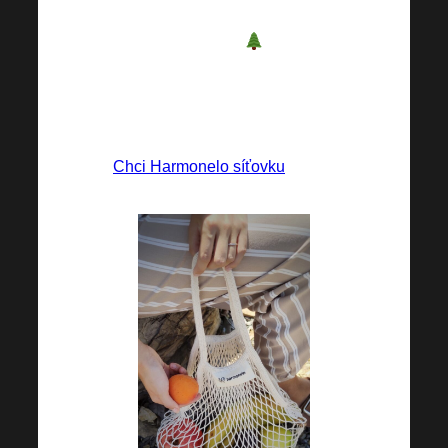
roku 1926. Navíc tak prokážete
službu i ekologii
, pokud jí
dáte přednost před běžnou
jednorázovou taškou.
Chci Harmonelo síťovku