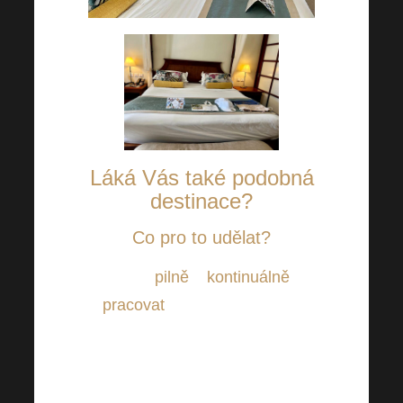
Láká Vás také podobná
destinace?
Co pro to udělat?
Stačí
pilně
a
kontinuálně
pracovat
! Právě tvrdá práce
může být Vaší vstupenkou do
exotického ráje. Ne nadarmo
se říká, že poctivá práce se