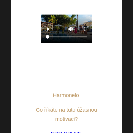
vyplácí.
Uchopte svou šanci, ať Vám
neuteče.
Pobyt pro všechny výherce
kompletně hradila firma
Harmonelo
.
Co říkáte na tuto úžasnou
motivaci?