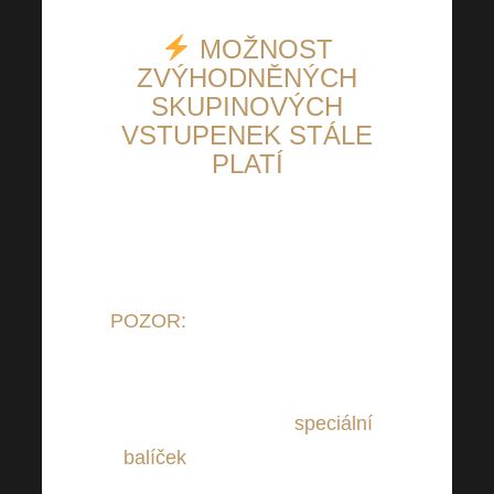
MOŽNOST
ZVÝHODNĚNÝCH
SKUPINOVÝCH
VSTUPENEK STÁLE
PLATÍ
POZOR:
Od 1.3.2023 byla sice
cena vstupenek na Harmonelo
Academy navýšena, ale máme
pro Vás připravený
speciální
balíček
! Vyslyšeli jsme Vaše
podněty a návrhy na změny.