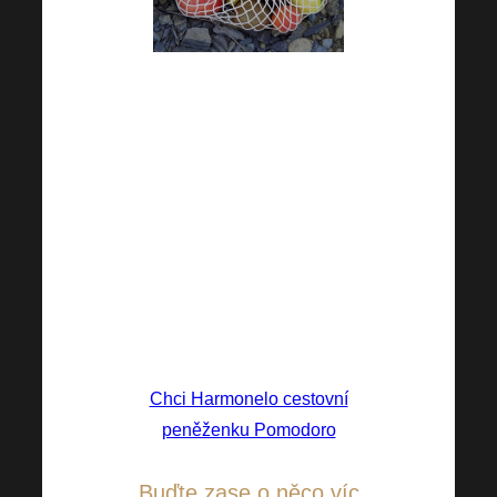
Sháníte bezpečnou elegantní
cestovní peněženku, která
ochrání Vaše karty i osobní
doklady? Zkuste to s naší
nadčasovou cestovní
peněženkou. Věříme, že s ní
bude i cestování o to větší
radost.
Chci Harmonelo cestovní
peněženku Pomodoro
Buďte zase o něco víc