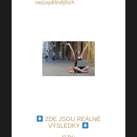
nejúspěšnějších
! I tentokrát
přinášíme souhrn nejvyšších
výdělků našich úspěšných
členů za měsíc březen.
Nic není nemožné! Naši
úspěšní členové jsou toho
jasný důkazem.
ZDE JSOU REÁLNÉ
VÝSLEDKY