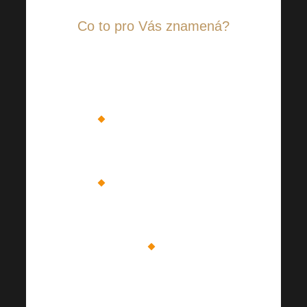
Co to pro Vás znamená?
Stále máte možnost
zakoupení skupinových
zvýhodněných vstupenek
Konečně se zase všichni
můžeme potkat osobně
Čeká na Vás pořádná
dávka motivace a
edukace
Dozvíte se vše potřebné,
co Vás zajisté nakopne ve