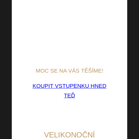
probíhá elektronicky a
nemusíte si tak vstupenku
tisknout. Při akreditaci u vstupu
se prokážete svým ID a
jménem. Je třeba mít po ruce i
doklad totožnosti (pro kontrolu).
MOC SE NA VÁS TĚŠÍME!
KOUPIT VSTUPENKU HNED
TEĎ
VELIKONOČNÍ