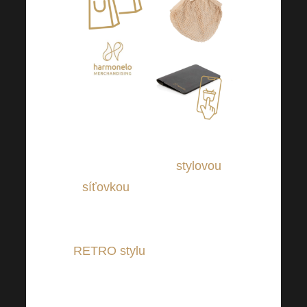
Zkuste to s naší
stylovou
síťovkou
. Síťovky se beze
sporu opět vrací do módy!
Síťovka je dnes symbolem
RETRO stylu
. Díky ní můžete
zavzpomínat třeba na 80. léta, i
když její historie sahá až do