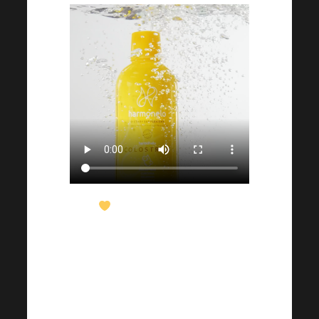
V listopadu 2021
byla manželka na
kolonoskopii v
Poděbradech a vzala si
v čekárně letáček.
Sestřička jí říkala, že by