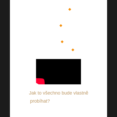
Vašem kariérním i
osobním růstu
O zábavu bude rozhodně
postaráno
Čekají na Vás cenní
vystupující
A plno dalšího…
Jak to všechno bude vlastně
probíhat?
Ty nejzákladnější
informace jsme Vám shrnuli za