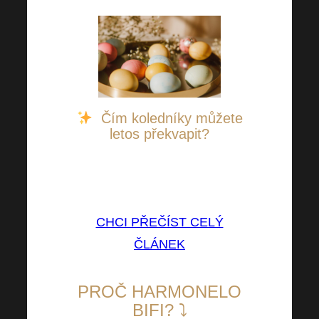
Čím koledníky můžete
letos překvapit?
Náš skvělý tip Vás zajisté
odrovná, více se dozvíte zde:
CHCI PŘEČÍST CELÝ
ČLÁNEK
PROČ HARMONELO
BIFI? ⤵