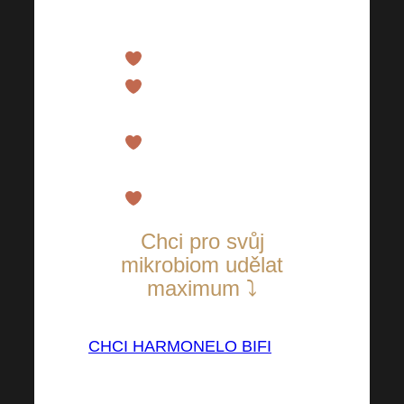
efekt na přátelské střevní
bakterie
Nízký glykemický index
Podporuje normální
stav střevní mikrobioty
Podporuje normální
průchodnost střev
Zvyšuje četnost stolice
Chci pro svůj
mikrobiom udělat
maximum ⤵
CHCI HARMONELO BIFI