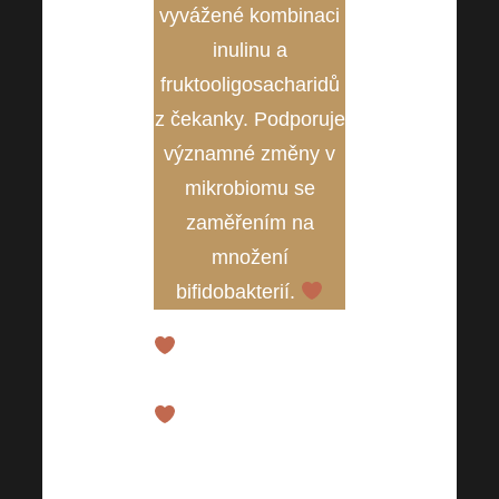
vyvážené kombinaci
inulinu a
fruktooligosacharidů
z čekanky. Podporuje
významné změny v
mikrobiomu se
zaměřením na
množení
biﬁdobakterií.
Vysoký obsah
bifidobakterií
Rychle se vstřebává –
vysoká biologická
dostupnost aktivních