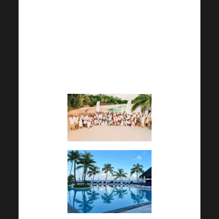
Jak jsme Vás již informovali v
minulém newsletteru, výherci
se společně s vedením
společnosti Harmonelo vydali
na exotický business trip.