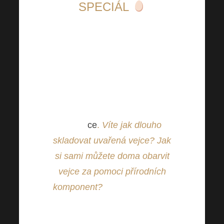
SPECIÁL
Velikonoce jsou tady! Z toho
důvodu jsme si pro Vás
připravili speciál věnovaný
právě velikonoční
témati
ce
.
Víte jak dlouho
skladovat uvařená vejce?
Jak
si sami můžete doma obarvit
vejce za pomoci přírodních
komponent?
Tohle a mnohem
více se dozvíte v tomto
příspěvku.