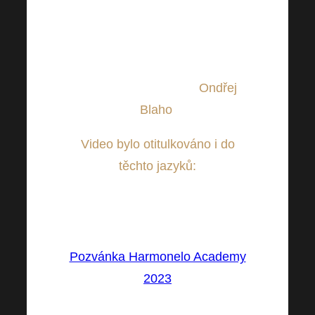
pomoci zajímavého videa, kde
Vám vše podstatné představí
moderátor, který Vás bude
provázet i 22.4.2023 na
Harmonelo Academy
Ondřej
Blaho
.
Video bylo otitulkováno i do
těchto jazyků:
CZ, SK, EN, DE, HU, RO, IT,
ES, FR, PL, BG, GR, RU
Pozvánka Harmonelo Academy
2023