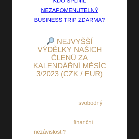
KDO SPLNIL
NEZAPOMENUTELNÝ
BUSINESS TRIP ZDARMA?
NEJVYŠŠÍ
VÝDĚLKY NAŠICH
ČLENŮ ZA
KALENDÁŘNÍ MĚSÍC
3/2023 (CZK / EUR)
Chcete si zajistit
svobodný
život pro Vás i Vaše blízké?
Toužíte po
finanční
nezávislosti?
Inspirujte se od