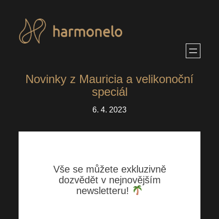
Přeskočit
na
obsah
Novinky z Mauricia a velikonoční
speciál
6. 4. 2023
Vše se můžete exkluzivně
dozvědět v nejnovějším
newsletteru!