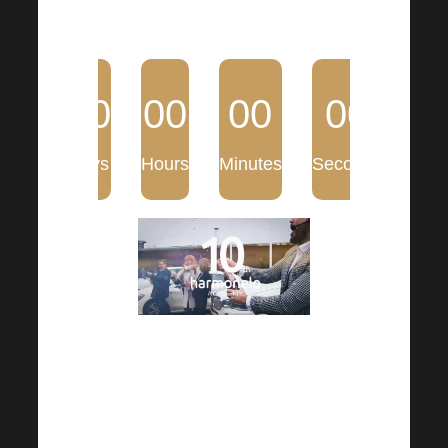
00
00
00
00
Days
Hours
Minutes
Seconds
Dámy a pánové, tak jsme se
konečně všichni dočkali!
Harmonelo Academy již tento
měsíc.