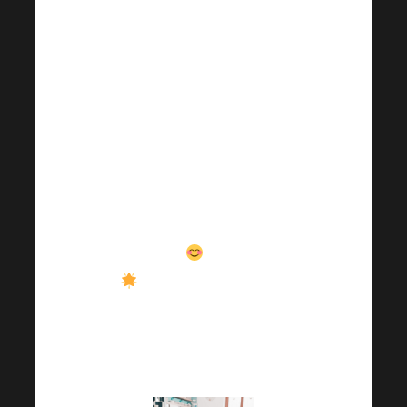
Продължавайте да ни
помагате и
да
подкрепяте други
прекрасни проекти в
рамките на
HARMONELO HOPE.
Вашата подкрепа ни
позволява да носим
радост
, надежда
и конкретна помощ
на хората, които
наистина се нуждаят
от нея.