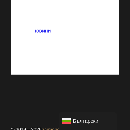
В:
новини
Тагове:
Български
© 2019 – 2026
harmonelo news