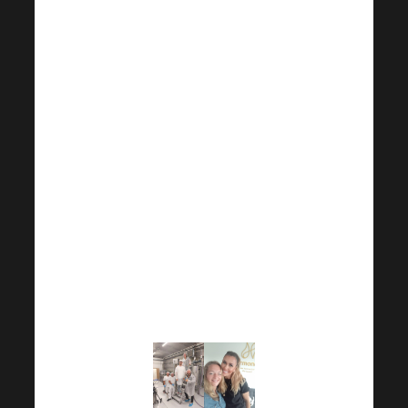
мечтите в Harmonelo?
Като тази!
Посещението на
HARMONELO
FACTORY, срещата с
ръководството на
компанията и общият
поглед под капака на
нашите уникални
продукти определено
е едно от приятните
предимства.