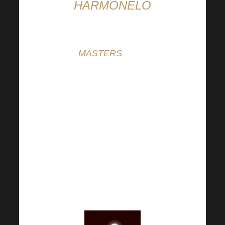
HARMONELO
Финален турнир
MASTERS
е тук!
Harmonelo Сървайвър
продължава напред и
достигна още една
важна точка. Турнирът
MASTERS е обяснен
по-подробно във ФБ
групата, в която се
провежда целият
Harmonelo Survivor.