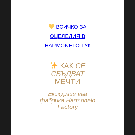
гордеем с вашите
усилия.
ВСИЧКО ЗА
ОЦЕЛЕЛИЯ В
HARMONELO ТУК
КАК
СЕ
СБЪДВАТ
МЕЧТИ
Екскурзия във
фабрика Harmonelo
Factory
Как се сбъдват