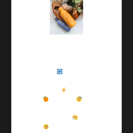
Тялото трябва да се
адаптира към новите
условия през новия
сезон
и ако не му
даваме достатъчно
енергия
, витамини
и почивка
, то
става по-податливо
на настинки
, грип
и други сезонни