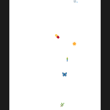
сезонните промени
.
Благодарение на
комбинацията от
витамини
и други
активни вещества
той укрепва имунната
система systém
, но
също така и здравето
на червата
, а
именно там се
формира голяма част
от естествения ни
имунитет
. В