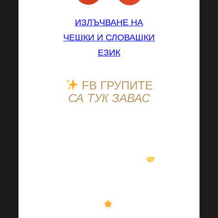
ИЗЛЪЧВАНЕ НА
ЧЕШКИ И СЛОВАШКИ
ЕЗИК
FB ГРУПИТЕ
СА ТУК ЗА
ВАС
Получавате
ноу-хау,
подкрепа от другите
членове на групата
и много вдъхновение
напълно БЕЗПЛАТНО
.