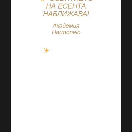
НА ЕСЕНТА
НАБЛИЖАВА!
Академия
Harmonelo
Определено не
бива да пропускате
събитието тази есен!
Това е Академия
Harmonelo във
виртуална форма! От
уюта на дома си
можете да се
насладите на всичко,