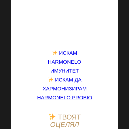
комбинация с
Harmonelo Probio те
представляват
идеална двойка не
само срещу настинки!
ИСКАМ
HARMONELO
ИМУНИТЕТ
ИСКАМ ДА
ХАРМОНИЗИРАМ
HARMONELO PROBIO
ТВОЯТ
ОЦЕЛЯЛ