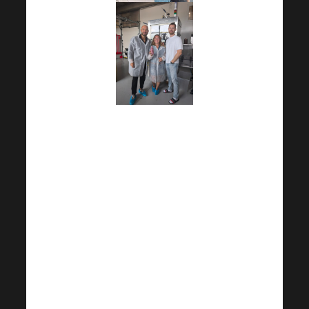
И този път по време
на екскурзията във
фабриката Harmonelo
имаше страхотно
настроение, приятни
усмивки и много
интересна
информация!
Harmonelo е