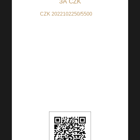
ЗА CZK
CZK 2022102250/5500
(за
вноски в CZK); IBAN:
CZ6655000000002022102250
(за вноски от страни,
различни от CZ); BIC:
RZBCCZP
QR кодът е настроен на
100 CZK, но можете да
промените сумата по
свое усмотрение.