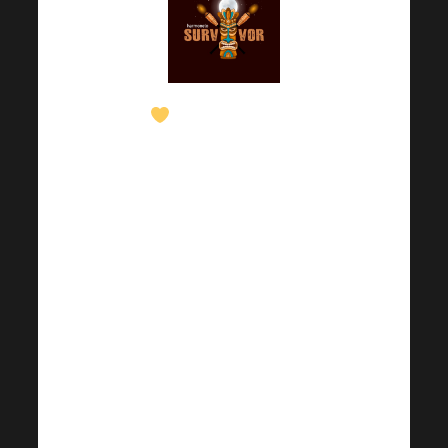
Поздравяваме
оцелелите от
Harmonelo, които
успяха да достигнат
този важен етап, и им
пожелаваме всичко
най-добро.
Определено не се
отказвайте преди
финалната линия!
Невероятно се