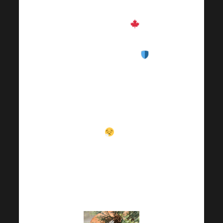
През есента
е
важно да се погрижим
за имунитета си
,
защото това е
времето, когато
организмът ни е
подложен на по-голям
стрес
! Как го
правите? И какво ново
в света на Harmonelo?
Последният бюлетин
е тук.