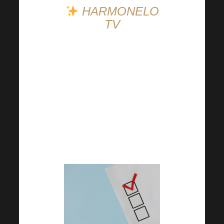
HARMONELO
TV
Гледайте Harmonelo
TV! За новини,
любопитни факти и
вдъхновение
гледайте любимите си
Harmonelos!