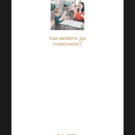
Как можете да
помогнете?
Просто влезте в онлайн
банкирането си,
настройте сумата, с
която искате да
помогнете на
нуждаещите се, и я
изпратете по
прозрачните сметки в
Райфайзенбанк: