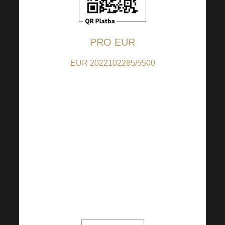
PRO EUR
EUR 2022102285/5500
(за вноски в EUR); IBAN:
CZ9155000000002022102285
(за вноски от страни,
различни от CZ); BIC:
RZBCCZPP
QR кодът е на стойност 5
EUR, но можете да
промените сумата по
свое усмотрение.