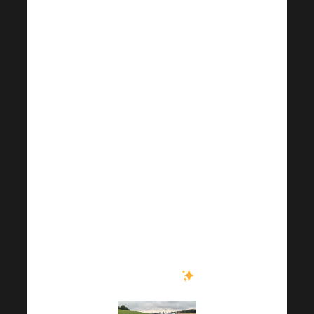
Автомобилният бонус
изглежда невероятно
добре върху вас!
Пожелаваме на
Harmonelo Романс
много щастливи
километри, но и
сбъдването на всички
нейни мечти и
желания, които иска
да изпълни в
Harmonelo
.