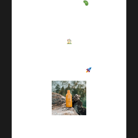
заболявания
.
Освен това през
есента прекарваме
повече време на
закрито
, където
вирусите и бактериите
се разпространяват
много по-бързо
.
Harmonelo Имунитет е
уникална хранителна