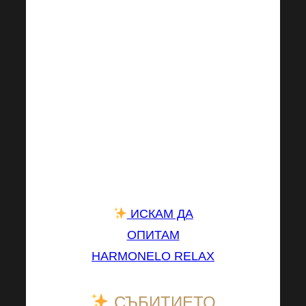
доказателство, че
честният и
продължителен труд
винаги се отплаща!
Искате ли и вие да се
пробвате и не знаете с
кой продукт да
започнете? Опитайте
HARMONELO RELAX!
ИСКАМ ДА
ОПИТАМ
HARMONELO RELAX
СЪБИТИЕТО